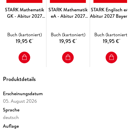
Wissens. Lernvideos zur Veranschaulichung zentraler Themen
und Methoden für ein noch tieferes Verständnis zentraler
STARK Mathematik
STARK Mathematik
STARK Englisch eA 
Themen des Bildungsplans. Hinweis: Alle Inhalte auf der
GK - Abitur 2027
eA - Abitur 2027
Abitur 2027 Bayern
Plattform MySTARK stehen bis zum 31. 12. 2027 zur
Hessen -
Bayern -
Prüfungsvorbereitu
Verfügung. Beginnen Sie jetzt mit Ihrer Abiturvorbereitung
Prüfungsvorbereitung
Prüfungsvorbereitung
und gehen Sie mit Selbstvertrauen in die PoWi-Prüfung.
Buch (kartoniert)
Buch (kartoniert)
Buch (kartoniert)
19,95 €
19,95 €
19,95 €
*
*
*
Produktdetails
Erscheinungsdatum
05. August 2026
Sprache
deutsch
Auflage