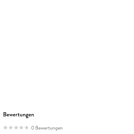
205/145/12 mm
ISBN
9783849066567
Herstelleradresse
STARK Verlag GmbH, Claudius-Keller-Straße 3c, 81669
München, info@stark-verlag.de
Bewertungen
0 Bewertungen