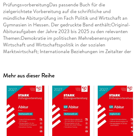
PrüfungsvorbereitungDas passende Buch für die
zielgerichtete Vorbereitung auf die schriftliche und
mündliche Abiturprüfung im Fach Politik und Wirtschaft an
Gymnasien in Hessen. Der gedruckte Band enthält:Original-
Abituraufgaben der Jahre 2023 bis 2025 zu den relevanten
Themen:Demokratie im politischen Mehrebenensystem;
Wirtschaft und Wirtschaftspolitik in der sozialen
Marktwirtschaft; Internationale Beziehungen im Zeitalter der
Globalisierung für ein realistisches Training. Vollständige,
schülergerechte Lösungen zu allen Aufgaben perfekt zur
Selbstkontrolle. Hilfreiche Tipps zu allen Lösungen für mehr
Mehr aus dieser Reihe
Sicherheit bei der Bearbeitung von Prüfungsaufgaben.
Ausführliche Hinweise und Übungen zur mündlichen Prüfung
als 4. oder 5. Prüfungsfach damit Sie genau wissen, worauf es
ankommt. Hinweise und Tipps zu Ablauf und Anforderungen
der Prüfung für mehr Sicherheit und Orientierung. Auf der
Plattform MySTARK haben Sie Zugriff auf: Aktuelle Original-
Prüfungsaufgaben 2026 mit Lösungsvorschlägen Ihr letzter
Test vor dem Abitur 2027. Interaktive Übungen mit sofortiger
Ergebnisauswertung zum Vertiefen und Festigen Ihres