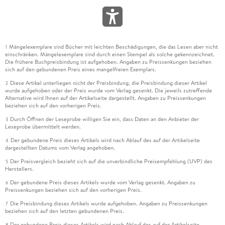
Mängelexemplare sind Bücher mit leichten Beschädigungen, die das Lesen aber nicht
1
einschränken. Mängelexemplare sind durch einen Stempel als solche gekennzeichnet.
Die frühere Buchpreisbindung ist aufgehoben. Angaben zu Preissenkungen beziehen
sich auf den gebundenen Preis eines mangelfreien Exemplars.
Diese Artikel unterliegen nicht der Preisbindung, die Preisbindung dieser Artikel
2
wurde aufgehoben oder der Preis wurde vom Verlag gesenkt. Die jeweils zutreffende
Alternative wird Ihnen auf der Artikelseite dargestellt. Angaben zu Preissenkungen
beziehen sich auf den vorherigen Preis.
Durch Öffnen der Leseprobe willigen Sie ein, dass Daten an den Anbieter der
3
Leseprobe übermittelt werden.
Der gebundene Preis dieses Artikels wird nach Ablauf des auf der Artikelseite
4
dargestellten Datums vom Verlag angehoben.
Der Preisvergleich bezieht sich auf die unverbindliche Preisempfehlung (UVP) des
5
Herstellers.
Der gebundene Preis dieses Artikels wurde vom Verlag gesenkt. Angaben zu
6
Preissenkungen beziehen sich auf den vorherigen Preis.
Die Preisbindung dieses Artikels wurde aufgehoben. Angaben zu Preissenkungen
7
beziehen sich auf den letzten gebundenen Preis.
Der gebundene Preis dieses Artikels wird nach Ablauf des auf der Artikelseite
8