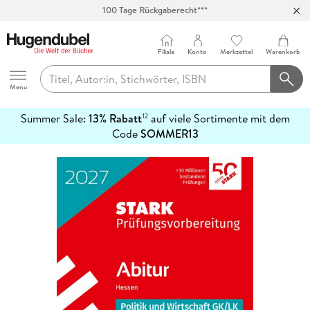
100 Tage Rückgaberecht***
Abholung in über 100 Filialen
Filiale
Konto
Merkzettel
Warenkorb
Hugendubel
Menu
Summer Sale:
13% Rabatt
auf viele Sortimente mit dem
12
mehr
Code
SOMMER13
erfahren