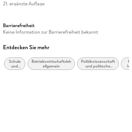
21. ergänzte Auflage
Seitenanzahl
256
Barrierefreiheit
Reihe
Keine Information zur Barrierefreiheit bekannt
STARK-Verlag - Abitur-Prüfungen
Verlag/Hersteller
Entdecken Sie mehr
Stark Verlag GmbH
Schule
Betriebswirtschaftslehre,
Politikwissenschaft
Po
Produktart
und
allgemein
und politische
Id
kartoniert
Lernen:
Theorie
Politik
Bew
Schulfach
Betriebswirtschaftslehre
Schulbuch-Region
Hessen
Gewicht
316 g
Größe (L/B/H)