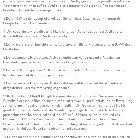
wurde aufgehoben oder der Preis wurde vom Verlag gesenkt. Die jeweils zutreffende
Alternative wird Ihnen auf der Artikelseite dargestellt. Angaben zu Preissenkungen
beziehen sich auf den vorherigen Preis.
Durch Öffnen der Leseprobe willigen Sie ein, dass Daten an den Anbieter der
3
Leseprobe übermittelt werden.
Der gebundene Preis dieses Artikels wird nach Ablauf des auf der Artikelseite
4
dargestellten Datums vom Verlag angehoben.
Der Preisvergleich bezieht sich auf die unverbindliche Preisempfehlung (UVP) des
5
Herstellers.
Der gebundene Preis dieses Artikels wurde vom Verlag gesenkt. Angaben zu
6
Preissenkungen beziehen sich auf den vorherigen Preis.
Die Preisbindung dieses Artikels wurde aufgehoben. Angaben zu Preissenkungen
7
beziehen sich auf den letzten gebundenen Preis.
Der gebundene Preis dieses Artikels wird nach Ablauf des auf der Artikelseite
8
dargestellten Datums vom Verlag angehoben.
Ihr Gutschein SOMMER13 gilt bis einschließlich 10.08.2026. Sie können den
12
Gutschein ausschließlich online einlösen unter www.hugendubel.de. Keine Bestellung
zur Abholung mit Zahlung in der Filiale möglich. Der Gutschein ist nicht gültig für
gesetzlich preisgebundene Artikel (deutschsprachige Bücher und eBooks) sowie für
preisgebundene Kalender, tolino shine (4016621130466), tolino select und das
Hugendubel Hörbuch Abo. Der Gutschein ist nicht mit anderen Gutscheinen und
Geschenkkarten kombinierbar. Eine Barauszahlung ist nicht möglich. Ein Weiterverkauf
und der Handel des Gutscheincodes sind nicht gestattet.
Leider können wir die Echtheit der Kundenbewertung aufgrund der großen Zahl an
15