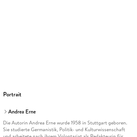
Größe (L/B/H)
280/245/17 mm
Sonstiges
Mit Klappen. Spiralbindung
ISBN
9783473327720
Herstelleradresse
Ravensburger Verlag GmbH, Postfach 2460, 88194
Ravensburg, service@ravensburger.de
Portrait
Andrea Erne
Die Autorin Andrea Erne wurde 1958 in Stuttgart geboren.
Sie studierte Germanistik, Politik- und Kulturwissenschaft
und arbeitete nach ihrem Volontariat als Redakteurin für