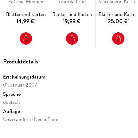
Umsetzung und die qualitativ hochwertige Ausstattung
Abschied, Tod und
Patricia Mennen
Andrea Erne
Weltatlas
größer, am größte
Carola von Kessel
garantieren langanhaltende Freude an jedem einzelnen Buch.
Trauer
(Riesenbuch)
Blätter und Karten
Blätter und Karten
Blätter und Karte
14,99 €
19,99 €
25,00 €
*
*
*
Produktdetails
Erscheinungsdatum
01. Januar 2007
Sprache
deutsch
Auflage
Unveränderte Neuauflage
Seitenanzahl
16