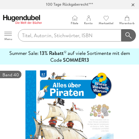
Abholung in über 100 Filialen
Filiale
Konto
Merkzettel
Warenkorb
Hugendubel
Menu
Summer Sale:
13% Rabatt
auf viele Sortimente mit dem
12
mehr
Code
SOMMER13
erfahren
Band 40