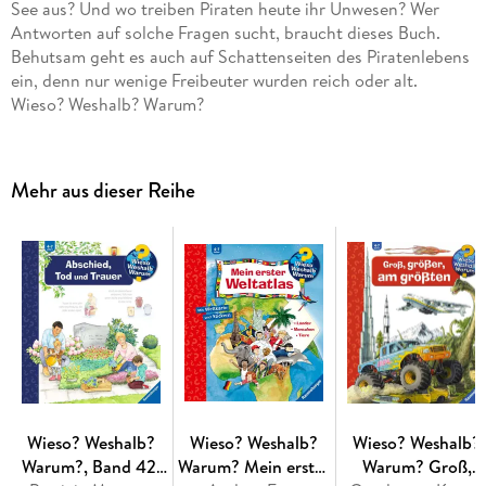
See aus? Und wo treiben Piraten heute ihr Unwesen? Wer
Antworten auf solche Fragen sucht, braucht dieses Buch.
Behutsam geht es auch auf Schattenseiten des Piratenlebens
ein, denn nur wenige Freibeuter wurden reich oder alt.
Wieso? Weshalb? Warum?
Die Sachbuchreihe für Kinder von 4-7 Jahren
Jeden Tag entdecken Kinder etwas Neues - da kommen viele
Mehr aus dieser Reihe
Fragen auf. Warum sind die Dinosaurier ausgestorben? Wo ist
die Sonne in der Nacht? Wozu brauchen wir das Blut? Die
beliebte Sachbuchreihe Wieso? Weshalb? Warum? gibt
Kindern Antworten auf Augenhöhe. Dabei werden die
unterschiedlichsten Themen aus der Alltags- und
Interessenswelt der Kinder altersgerecht und mit viel Liebe
zum Detail unter die Lupe genommen.
Detailreiche Bilder, verständliche Sachtexte und
überraschende Klappen, die Bewegungen oder Abläufe
veranschaulichen und hinter die Dinge blicken lassen,
ermöglichen Kindern, sich ihre Themen selbst zu erschließen.
Wieso? Weshalb?
Wieso? Weshalb?
Wieso? Weshalb?
Der Spaß am eigenhändigen Entdecken, die liebevolle
Warum?, Band 42:
Warum? Mein erster
Warum? Groß,