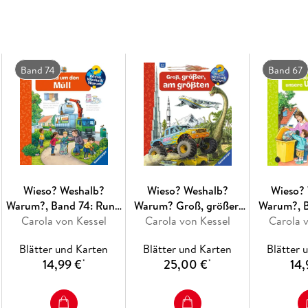
altersgerecht und mit viel Liebe zum Detail u
Detailreiche Bilder, verständliche Sachtexte
Abläufe veranschaulichen und hinter die Dinge
Themen selbst zu erschließen. Der Spaß am e
Band 74
Band 67
und die qualitativ hochwertige Ausstattung g
einzelnen Buch.
Wieso? Weshalb?
Wieso? Weshalb?
Wieso?
Warum?, Band 74: Rund
Warum? Groß, größer,
Warum?, B
Carola von Kessel
um den Müll
Carola von Kessel
am größten
schützen u
Carola 
(Riesenbuch)
Blätter und Karten
Blätter und Karten
Blätter 
14,99 €
25,00 €
14,
*
*