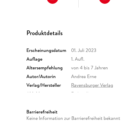
Produktdetails
Erscheinungsdatum
01. Juli 2023
Auflage
1. Aufl.
Altersempfehlung
von 4 bis 7 Jahren
Autor/Autorin
Andrea Erne
Verlag/Hersteller
Ravensburger Verlag
Abbildungen
Farbig illustriert
Größe (L/B/H)
277/240/16 mm
ISBN
9783473600342
Barrierefreiheit
Keine Information zur Barrierefreiheit bekannt