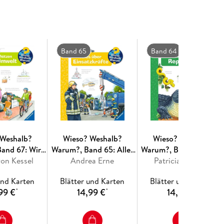
nter die Lupe genommen.
 und überraschende Klappen, die Bewegungen oder
 blicken lassen, ermöglichen Kindern, sich ihre
igenhändigen Entdecken, die liebevolle Umsetzung
Band 65
Band 64
arantieren langanhaltende Freude an jedem
 Weshalb?
Wieso? Weshalb?
Wieso? Weshalb?
and 67: Wir
Warum?, Band 65: Alles
Warum?, Band 64: Alles
nsere Umwelt
von Kessel
über Einsatzkräfte
Andrea Erne
Patricia Mennen
über Reptilien
und Karten
Blätter und Karten
Blätter und Karten
99 €
14,99 €
14,99 €
*
*
*