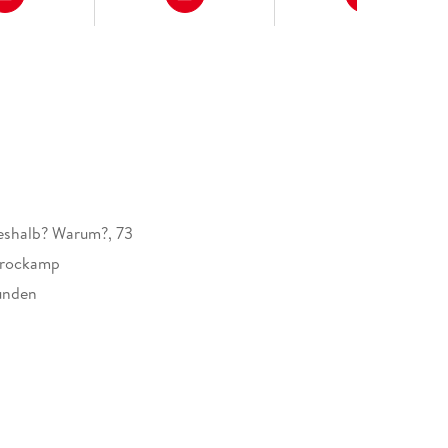
eshalb? Warum?, 73
Brockamp
unden
dung
rger Verlag GmbH, Postfach 2460, 88194
g, service@ravensburger.de