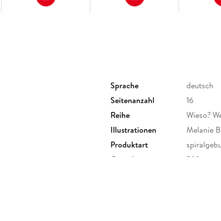
Sprache
deutsch
Seitenanzahl
16
Reihe
Wieso? W
Illustrationen
Melanie 
Produktart
spiralgeb
Gewicht
538 g
Sonstiges
Spiralbin
Herstelleradresse
Ravensbu
Ravensbur