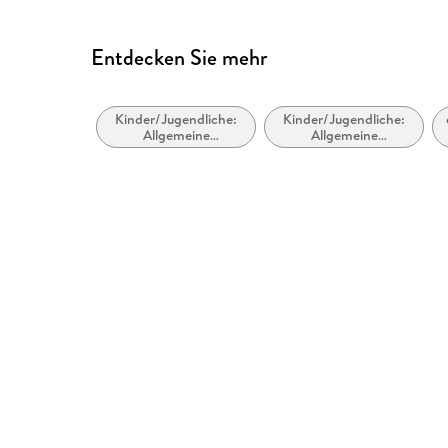
Entdecken Sie mehr
Kinder/Jugendliche:
Kinder/Jugendliche:
Allgemeine
Allgemeine
Interessen: Sport und
Interessen: Haustiere
Freizeitaktivitäten im
und Haustierhaltung:
Freien
Pferde und Ponys