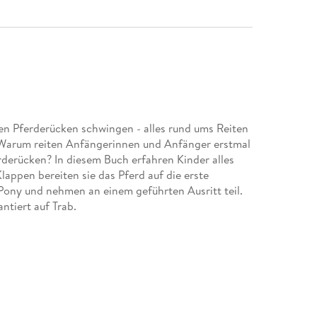
en Pferderücken schwingen - alles rund ums Reiten
Warum reiten Anfängerinnen und Anfänger erstmal
derücken? In diesem Buch erfahren Kinder alles
lappen bereiten sie das Pferd auf die erste
ony und nehmen an einem geführten Ausritt teil.
ntiert auf Trab.
 kommen viele Fragen auf. Warum sind die
n der Nacht? Wozu brauchen wir das Blut? Die
um? gibt Kindern Antworten auf Augenhöhe. Dabei
 Alltags- und Interessenswelt der Kinder