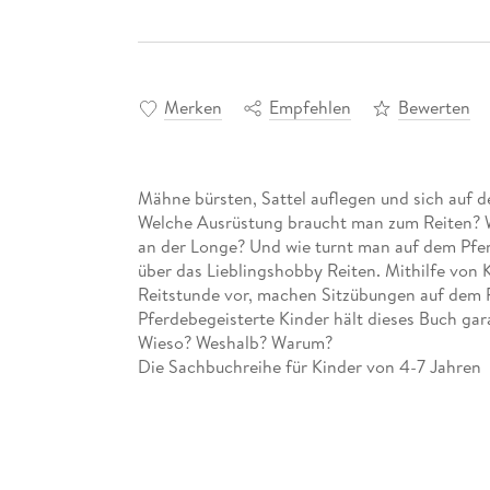
Merken
Empfehlen
Bewerten
Mähne bürsten, Sattel auflegen und sich auf d
Welche Ausrüstung braucht man zum Reiten? 
an der Longe? Und wie turnt man auf dem Pfer
über das Lieblingshobby Reiten. Mithilfe von K
Reitstunde vor, machen Sitzübungen auf dem P
Pferdebegeisterte Kinder hält dieses Buch gara
Wieso? Weshalb? Warum?
Die Sachbuchreihe für Kinder von 4-7 Jahren
Jeden Tag entdecken Kinder etwas Neues - da
Dinosaurier ausgestorben? Wo ist die Sonne i
beliebte Sachbuchreihe Wieso? Weshalb? War
werden die unterschiedlichsten Themen aus der