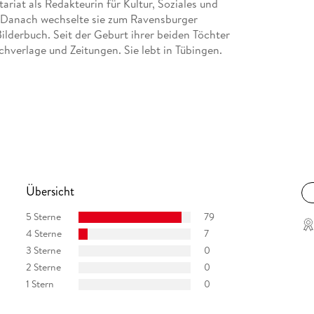
riat als Redakteurin für Kultur, Soziales und
g. Danach wechselte sie zum Ravensburger
lderbuch. Seit der Geburt ihrer beiden Töchter
Buchverlage und Zeitungen. Sie lebt in Tübingen.
Übersicht
5 Sterne
79
4 Sterne
7
3 Sterne
0
2 Sterne
0
1 Stern
0