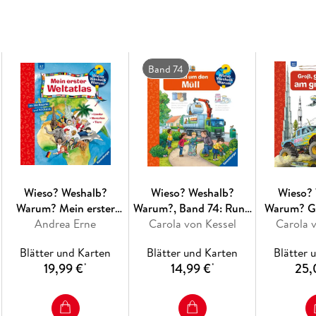
beleuchtet unterschiedlichste Themen aus ihre
mit viel Liebe zum Detail.
Die Reihe ist speziell auf kleine Hände und di
liebevolle Bilder, kurze Sachtexte sowie hand
Band 74
und überraschende und lustige Einblicke gewä
zu erschließen. Der Spaß am eigenhändigen En
hochwertige Ausstattung garantieren langanh
Wieso? Weshalb?
Wieso? Weshalb?
Wieso?
Warum? Mein erster
Warum?, Band 74: Rund
Warum? Gr
Andrea Erne
Weltatlas
Carola von Kessel
um den Müll
Carola 
am g
(Ries
Blätter und Karten
Blätter und Karten
Blätter 
19,99 €
14,99 €
25,
*
*