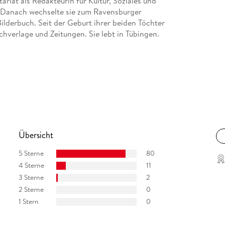
riat als Redakteurin für Kultur, Soziales und
g. Danach wechselte sie zum Ravensburger
lderbuch. Seit der Geburt ihrer beiden Töchter
Buchverlage und Zeitungen. Sie lebt in Tübingen.
Übersicht
5 Sterne
80
4 Sterne
11
3 Sterne
2
2 Sterne
0
1 Stern
0