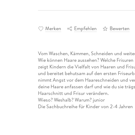
Merken
Empfehlen
Bewerten
Vom Waschen, Kämmen, Schneiden und weiter
Wie können Haare aussehen? Welche Frisuren g
zeigt Kindern die Vielfalt von Haaren und Fris
und bereitet behutsam auf den ersten Friseurbe
nimmt Angst vor dem Haareschneiden und versi
deine Haare anfassen darf und wie du sie trägs
Haarschnitt und Frisur verändern.
Wieso? Weshalb? Warum? junior
Die Sachbuchreihe für Kinder von 2-4 Jahren
Jeden Tag entdecken Kinder etwas Neues - un
Was machen die Tiere im Winter? Warum muss 
Wieso? Weshalb? Warum? junior beantwortet d