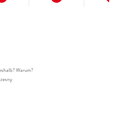
eshalb? Warum?
Szesny
dung
rger Verlag GmbH, Postfach 2460, 88194
g, service@ravensburger.de