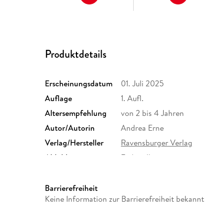
Produktdetails
Erscheinungsdatum
01. Juli 2025
Auflage
1. Aufl.
Altersempfehlung
von 2 bis 4 Jahren
Autor/Autorin
Andrea Erne
Verlag/Hersteller
Ravensburger Verlag
Abbildungen
Farbig illustriert
Größe (L/B/H)
199/183/20 mm
ISBN
9783473600861
Barrierefreiheit
Keine Information zur Barrierefreiheit bekannt