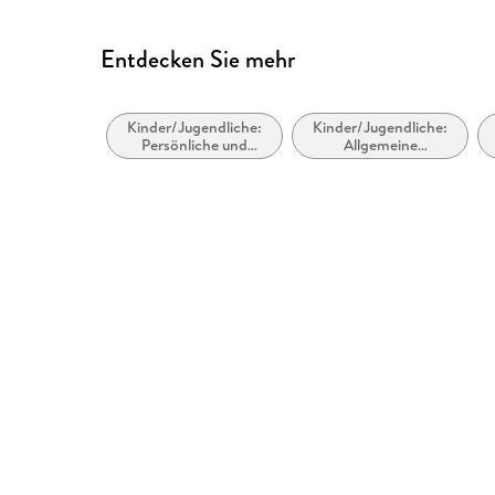
Entdecken Sie mehr
Kinder/Jugendliche:
Kinder/Jugendliche:
Persönliche und
Allgemeine
soziale Themen
Interessen: Haus und
tägliches Leben