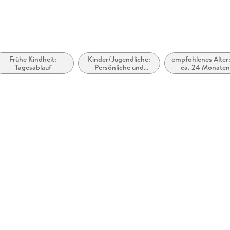
Frühe Kindheit:
Kinder/Jugendliche:
empfohlenes Alter:
Tagesablauf
Persönliche und
ca. 24 Monate
soziale Themen:
Haare und
Haarpflege