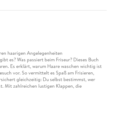
en haarigen Angelegenheiten
ibt es? Was passiert beim Friseur? Dieses Buch
uren. Es erklärt, warum Haare waschen wichtig ist
such vor. So vermittelt es Spaß am Frisieren,
chert gleichzeitig: Du selbst bestimmst, wer
t. Mit zahlreichen lustigen Klappen, die
d haben viele Fragen. Wann kommt die Feuerwehr?
ich Zähne putzen? Die beliebte Sachbuchreihe
ie Fragen der Kinder auf Augenhöhe. Sie