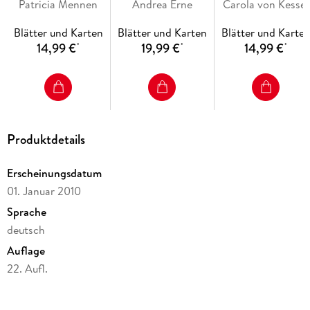
Der Spaß am eigenhändigen Entdecken, die liebevolle
Abschied, Tod und
Patricia Mennen
Andrea Erne
Weltatlas
Rund um den Mül
Carola von Kessel
Umsetzung und die qualitativ hochwertige Ausstattung
Trauer
garantieren langanhaltende Freude an jedem einzelnen Buch.
Blätter und Karten
Blätter und Karten
Blätter und Karte
14,99 €
19,99 €
14,99 €
*
*
*
Produktdetails
Erscheinungsdatum
01. Januar 2010
Sprache
deutsch
Auflage
22. Aufl.
Seitenanzahl
16