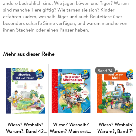
andere bedrohlich sind. Wie jagen Löwen und Tiger? Warum
sind manche Tiere giftig? Wie tarnen sie sich? Kinder
erfahren zudem, weshalb Jäger und auch Beutetiere über
besonders scharfe Sinne verfügen, und warum manche von
ihnen Stacheln oder einen Panzer haben.
Wieso? Weshalb? Warum?
Die Sachbuchreihe für Kinder von 4-7 Jahren
Mehr aus dieser Reihe
Jeden Tag entdecken Kinder etwas Neues - da kommen viele
Fragen auf. Warum sind die Dinosaurier ausgestorben? Wo ist
die Sonne in der Nacht? Wozu brauchen wir das Blut? Die
Band 74
beliebte Sachbuchreihe Wieso? Weshalb? Warum? gibt
Kindern Antworten auf Augenhöhe. Dabei werden die
unterschiedlichsten Themen aus der Alltags- und
Interessenswelt der Kinder altersgerecht und mit viel Liebe
zum Detail unter die Lupe genommen.
Detailreiche Bilder, verständliche Sachtexte und
überraschende Klappen, die Bewegungen oder Abläufe
veranschaulichen und hinter die Dinge blicken lassen,
Wieso? Weshalb?
Wieso? Weshalb?
Wieso? Weshalb?
ermöglichen Kindern, sich ihre Themen selbst zu erschließen.
Warum?, Band 42:
Warum? Mein erster
Warum?, Band 74: