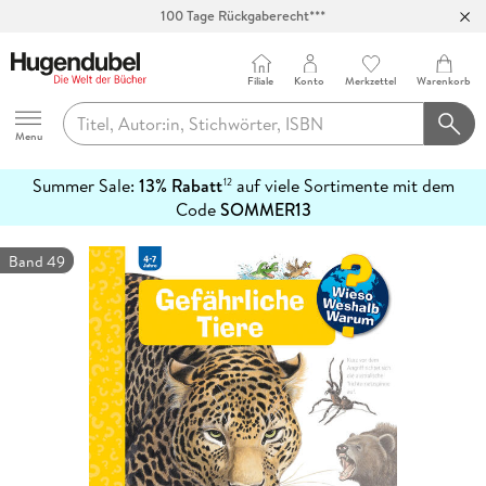
100 Tage Rückgaberecht***
Abholung in über 100 Filialen
Filiale
Konto
Merkzettel
Warenkorb
Hugendubel
Menu
Summer Sale:
13% Rabatt
auf viele Sortimente mit dem
12
mehr
Code
SOMMER13
erfahren
Band 49