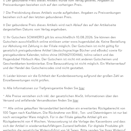
Der gebundene Preis dieses Artikels wurde vom Verlag gesenkt. Angaben zu
6
Preissenkungen beziehen sich auf den vorherigen Preis.
Die Preisbindung dieses Artikels wurde aufgehoben. Angaben zu Preissenkungen
7
beziehen sich auf den letzten gebundenen Preis.
Der gebundene Preis dieses Artikels wird nach Ablauf des auf der Artikelseite
8
dargestellten Datums vom Verlag angehoben.
Ihr Gutschein SOMMER13 gilt bis einschließlich 10.08.2026. Sie können den
12
Gutschein ausschließlich online einlösen unter www.hugendubel.de. Keine Bestellung
zur Abholung mit Zahlung in der Filiale möglich. Der Gutschein ist nicht gültig für
gesetzlich preisgebundene Artikel (deutschsprachige Bücher und eBooks) sowie für
preisgebundene Kalender, tolino shine (4016621130466), tolino select und das
Hugendubel Hörbuch Abo. Der Gutschein ist nicht mit anderen Gutscheinen und
Geschenkkarten kombinierbar. Eine Barauszahlung ist nicht möglich. Ein Weiterverkauf
und der Handel des Gutscheincodes sind nicht gestattet.
Leider können wir die Echtheit der Kundenbewertung aufgrund der großen Zahl an
15
Einzelbewertungen nicht prüfen.
Alle Informationen zur Tiefpreisgarantie finden Sie
hier
16
Alle Preise verstehen sich inkl. der gesetzlichen MwSt. Informationen über den
*
Versand und anfallende Versandkosten finden Sie
hier
Alle online gekauften Versandartikel beinhalten ein erweitertes Rückgaberecht von
***
100 Tagen nach Kaufdatum. Die Rücknahme von Bild-, Ton- und Datenträgern ist nur bei
noch versiegelter Ware möglich. Für in der Filiale gekaufte Artikel gilt ein
Rückgaberecht von 4 Wochen. Voraussetzung ist die Vorlage des Kassenbons und dass
sich der Artikel in wiederverkaufsfähigem Zustand befindet. Für digitale Produkte gilt
weiterhin die gesetzliche Widerrufsfrist von 14 Tagen. Bitte senden Sie Ihren Widerruf