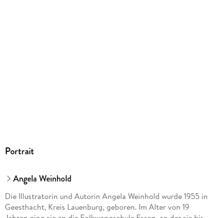
Größe (L/B/H)
277/245/20 mm
Sonstiges
Spiralbindung
ISBN
9783473328147
Herstelleradresse
Ravensburger Verlag GmbH, Postfach 2460, 88194
Ravensburg, service@ravensburger.de
Portrait
Angela Weinhold
Die Illustratorin und Autorin Angela Weinhold wurde 1955 in
Geesthacht, Kreis Lauenburg, geboren. Im Alter von 19
Jahren ging sie an die Folkwangschule Essen, an der sie bis