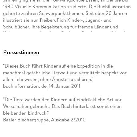
1980 Visuelle Kommunikation studierte. Die Buchillustration
gehörte zu ihren Schwerpunktthemen. Seit über 20 Jahren
illustriert sie nun freiberuflich Kinder-, Jugend- und
Schulbücher. Ihre Begeisterung für fremde Länder und
Kulturen zeigt sich in ihren Büchern. Die Autorin zahlreicher
Titel der Ravensburger Erfolgsreihe "Wieso? Weshalb?
Warum?" wil mit ihren Büchern einen Beitrag dazu leisten,
Pressestimmen
"dass Kinder mit Lust und Neugier die Welt entdecken." Ihre
Freizeit verbringt Angela Weinhold gerne in ihrem Garten.
"Dieses Buch führt Kinder auf eine Expedition in die
Zudem interessiert sie sich für die Bildhauerei, ist stets auf
manchmal gefährliche Tierwelt und vermittelt Respekt vor
der Suche nach neuen Kochrezepten und reist gerne durch
allen Lebewesen, ohne Ängste zu schüren."
die fünf Kontinente dieser Welt. Angela Weinhold lebt in
buchinformation. de, 14. Januar 2011
Essen.
"Die Tiere werden den Kindern auf eindrückliche Art und
Weise näher gebracht. Das Buch hinterlässt somit einen
bleibenden Eindruck."
Basler Biechergruppe, Ausgabe 2/2010