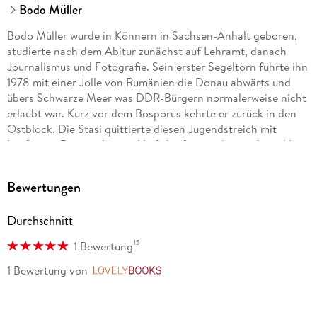
Bodo Müller
Bodo Müller wurde in Könnern in Sachsen-Anhalt geboren,
studierte nach dem Abitur zunächst auf Lehramt, danach
Journalismus und Fotografie. Sein erster Segeltörn führte ihn
1978 mit einer Jolle von Rumänien die Donau abwärts und
übers Schwarze Meer was DDR-Bürgern normalerweise nicht
erlaubt war. Kurz vor dem Bosporus kehrte er zurück in den
Ostblock. Die Stasi quittierte diesen Jugendstreich mit
künftigem Reiseverbot und ließ ihn fortan überwachen. Ab
1982 arbeitete Bodo Müller als Journalist in Rostock, machte
alle nautischen Patente für die Sportschifffahrt und
Bewertungen
avancierte zum führenden Segel-Fotograf der DDR. Seine
Fotos erschienen in Magazinen, Büchern, Kalendern und der
Durchschnitt
Poster-Edition des DDR-Kunsthandels. Wegen
systemkritischer Äußerungen und dem Verdacht auf
15
1 Bewertung
Republikflucht ließ ihn der SED-Staat seit Mitte der 80er
Jahre keinen Meter mehr aufs Meer. Längst wurde er bei der
1 Bewertung
von
LovelyBooks
Stasi als Staatsfeind geführt und von insgesamt 17 IMs
überwacht. 1985 versuchte Bodo Müller über die Ostsee zu
fliehen, wurde verhaftet und im berüchtigten Rostocker