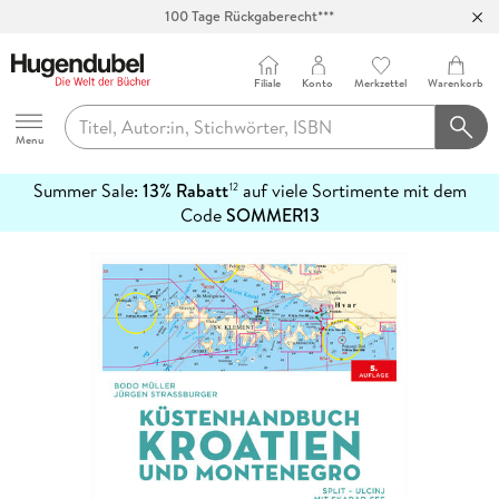
100 Tage Rückgaberecht***
Abholung in über 100 Filialen
Filiale
Konto
Merkzettel
Warenkorb
Hugendubel
Menu
Summer Sale:
13% Rabatt
auf viele Sortimente mit dem
12
mehr
Code
SOMMER13
erfahren