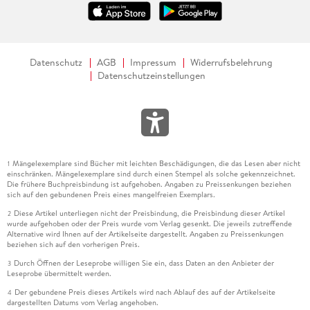
Datenschutz
AGB
Impressum
Widerrufsbelehrung
Datenschutzeinstellungen
Mängelexemplare sind Bücher mit leichten Beschädigungen, die das Lesen aber nicht
1
einschränken. Mängelexemplare sind durch einen Stempel als solche gekennzeichnet.
Die frühere Buchpreisbindung ist aufgehoben. Angaben zu Preissenkungen beziehen
sich auf den gebundenen Preis eines mangelfreien Exemplars.
Diese Artikel unterliegen nicht der Preisbindung, die Preisbindung dieser Artikel
2
wurde aufgehoben oder der Preis wurde vom Verlag gesenkt. Die jeweils zutreffende
Alternative wird Ihnen auf der Artikelseite dargestellt. Angaben zu Preissenkungen
beziehen sich auf den vorherigen Preis.
Durch Öffnen der Leseprobe willigen Sie ein, dass Daten an den Anbieter der
3
Leseprobe übermittelt werden.
Der gebundene Preis dieses Artikels wird nach Ablauf des auf der Artikelseite
4
dargestellten Datums vom Verlag angehoben.