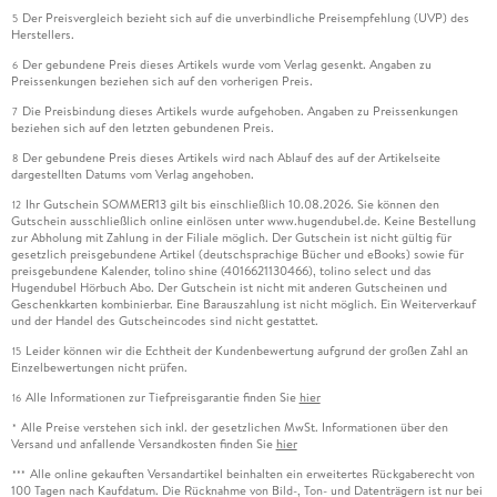
Der Preisvergleich bezieht sich auf die unverbindliche Preisempfehlung (UVP) des
5
Herstellers.
Der gebundene Preis dieses Artikels wurde vom Verlag gesenkt. Angaben zu
6
Preissenkungen beziehen sich auf den vorherigen Preis.
Die Preisbindung dieses Artikels wurde aufgehoben. Angaben zu Preissenkungen
7
beziehen sich auf den letzten gebundenen Preis.
Der gebundene Preis dieses Artikels wird nach Ablauf des auf der Artikelseite
8
dargestellten Datums vom Verlag angehoben.
Ihr Gutschein SOMMER13 gilt bis einschließlich 10.08.2026. Sie können den
12
Gutschein ausschließlich online einlösen unter www.hugendubel.de. Keine Bestellung
zur Abholung mit Zahlung in der Filiale möglich. Der Gutschein ist nicht gültig für
gesetzlich preisgebundene Artikel (deutschsprachige Bücher und eBooks) sowie für
preisgebundene Kalender, tolino shine (4016621130466), tolino select und das
Hugendubel Hörbuch Abo. Der Gutschein ist nicht mit anderen Gutscheinen und
Geschenkkarten kombinierbar. Eine Barauszahlung ist nicht möglich. Ein Weiterverkauf
und der Handel des Gutscheincodes sind nicht gestattet.
Leider können wir die Echtheit der Kundenbewertung aufgrund der großen Zahl an
15
Einzelbewertungen nicht prüfen.
Alle Informationen zur Tiefpreisgarantie finden Sie
hier
16
Alle Preise verstehen sich inkl. der gesetzlichen MwSt. Informationen über den
*
Versand und anfallende Versandkosten finden Sie
hier
Alle online gekauften Versandartikel beinhalten ein erweitertes Rückgaberecht von
***
100 Tagen nach Kaufdatum. Die Rücknahme von Bild-, Ton- und Datenträgern ist nur bei