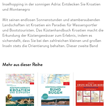
Inselhopping in der sonnigen Adria: Entdecken Sie Kroatien
und Montenegro
Mit seinen endlosen Sonnenstunden und atemberaubenden
Landschaften ist Kroatien ein Paradies für Wassersportler
und Bootstouristen. Das Küstenhandbuch Kroatien macht die
Erkundung der Küstengewässer zum Erlebnis, indem es
sicherstellt, dass Sie bei den zahlreichen kleinen und großen
Inseln stets die Orientierung behalten. Dieser zweite Band
konzentriert sich auf Mittel- und Süddalmatien sowie die
Küste Montenegros. Von allgemeinen Informationen zu Wind,
Wetter und Vorschriften bis zu detaillierten Seekarten dieser
Mehr aus dieser Reihe
Führer ist ein unverzichtbares Werkzeug für alle, die die Adria
erleben möchten.
Detaillierte Seekarten und vielseitige Revierinformationen
Der vordere Teil des Buches bildet das Fundament mit
wertvollen Informationen zum Revier, seglerisch relevanten
Wetterlagen und wichtigen Vorschriften. Im hinteren Teil