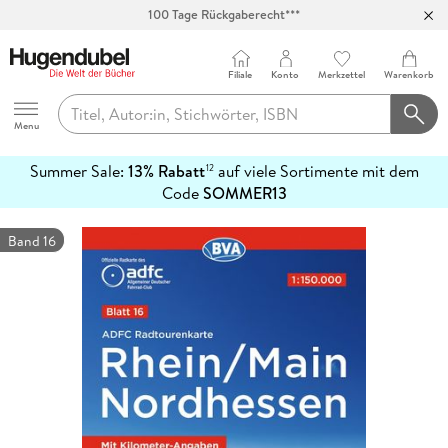
100 Tage Rückgaberecht***
Abholung in über 100 Filialen
Filiale
Konto
Merkzettel
Warenkorb
Hugendubel
Menu
Summer Sale:
13% Rabatt
auf viele Sortimente mit dem
12
mehr
Code
SOMMER13
erfahren
Band 16