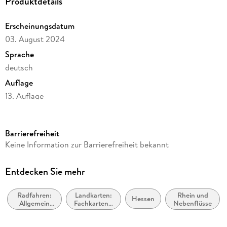
Produktdetails
Erscheinungsdatum
03. August 2024
Sprache
deutsch
Auflage
13. Auflage
Reihe
BVA ADFC Radtourenkarte, 16
Barrierefreiheit
Herausgegeben von
Keine Information zur Barrierefreiheit bekannt
Allgemeiner Deutscher Fahrrad-Club e. V. (ADFC), BVA
BikeMedia GmbH
Entdecken Sie mehr
Verlag/Hersteller
KOMPASS Freytag & Berndt
Radfahren:
Landkarten:
Rhein und
Hessen
Allgemein
Fachkarten /
Nebenflüsse
Produktart
und Touring
thematische
Karten
Blätter und Karten