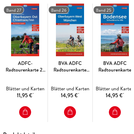
Band 27
Band 26
Band 25
ADFC-
BVA ADFC
BVA ADFC
Radtourenkarte 27
Radtourenkarte
Radtourenkarte
Oberbayern Ost
Oberbayern West
Bodensee
Chiemsee/Inn
München 1:150.000
Schwäbische Alb
Blätter und Karten
Blätter und Karten
Blätter und Karte
1:150.000, reiß- und
1:150.000
11,95 €
14,95 €
14,95 €
*
*
*
wetterfest, E-Bike
geeignet, GPS-
Tracks Download,
mit Bett+Bike
Symbolen, mit
Kilometer-Angaben