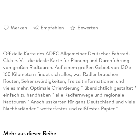
Merken
Empfehlen
Bewerten
Offizielle Karte des ADFC Allgemeiner Deutscher Fahrrad-
Club e. V. - die ideale Karte für Planung und Durchführung
von großen Radtouren. Auf einem großen Gebiet von 130 x
160 Kilometern findet sich alles, was Radler brauchen -
Routen, Sehenswürdigkeiten, Freizeitinformationen und
vieles mehr. Optimale Orientierung * übersichtlich gestaltet *
einfach zu handhaben * alle Radfernwege und regionale
Radtouren * Anschlusskarten für ganz Deutschland und viele
Nachbarländer * wetterfestes und reißfestes Papier *
zusätzliche kostenfreie Online-Angebote: Download der gpx-
Tracks der beschilderten Radrouten auf unserer website oder
in unserer ADFC-Karten-App.
Mehr aus dieser Reihe