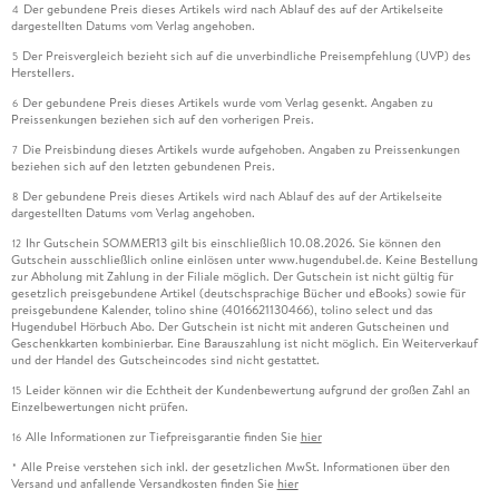
Der gebundene Preis dieses Artikels wird nach Ablauf des auf der Artikelseite
4
dargestellten Datums vom Verlag angehoben.
Der Preisvergleich bezieht sich auf die unverbindliche Preisempfehlung (UVP) des
5
Herstellers.
Der gebundene Preis dieses Artikels wurde vom Verlag gesenkt. Angaben zu
6
Preissenkungen beziehen sich auf den vorherigen Preis.
Die Preisbindung dieses Artikels wurde aufgehoben. Angaben zu Preissenkungen
7
beziehen sich auf den letzten gebundenen Preis.
Der gebundene Preis dieses Artikels wird nach Ablauf des auf der Artikelseite
8
dargestellten Datums vom Verlag angehoben.
Ihr Gutschein SOMMER13 gilt bis einschließlich 10.08.2026. Sie können den
12
Gutschein ausschließlich online einlösen unter www.hugendubel.de. Keine Bestellung
zur Abholung mit Zahlung in der Filiale möglich. Der Gutschein ist nicht gültig für
gesetzlich preisgebundene Artikel (deutschsprachige Bücher und eBooks) sowie für
preisgebundene Kalender, tolino shine (4016621130466), tolino select und das
Hugendubel Hörbuch Abo. Der Gutschein ist nicht mit anderen Gutscheinen und
Geschenkkarten kombinierbar. Eine Barauszahlung ist nicht möglich. Ein Weiterverkauf
und der Handel des Gutscheincodes sind nicht gestattet.
Leider können wir die Echtheit der Kundenbewertung aufgrund der großen Zahl an
15
Einzelbewertungen nicht prüfen.
Alle Informationen zur Tiefpreisgarantie finden Sie
hier
16
Alle Preise verstehen sich inkl. der gesetzlichen MwSt. Informationen über den
*
Versand und anfallende Versandkosten finden Sie
hier