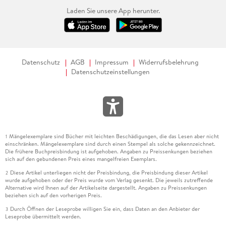
Laden Sie unsere App herunter.
Datenschutz
AGB
Impressum
Widerrufsbelehrung
Datenschutzeinstellungen
Mängelexemplare sind Bücher mit leichten Beschädigungen, die das Lesen aber nicht
1
einschränken. Mängelexemplare sind durch einen Stempel als solche gekennzeichnet.
Die frühere Buchpreisbindung ist aufgehoben. Angaben zu Preissenkungen beziehen
sich auf den gebundenen Preis eines mangelfreien Exemplars.
Diese Artikel unterliegen nicht der Preisbindung, die Preisbindung dieser Artikel
2
wurde aufgehoben oder der Preis wurde vom Verlag gesenkt. Die jeweils zutreffende
Alternative wird Ihnen auf der Artikelseite dargestellt. Angaben zu Preissenkungen
beziehen sich auf den vorherigen Preis.
Durch Öffnen der Leseprobe willigen Sie ein, dass Daten an den Anbieter der
3
Leseprobe übermittelt werden.