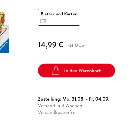
Fremdsprachige Bücher
n Lernhilfen
 Jugendbücher
eiber
Hörbuch Downloads im Bundle
cher
 Vergleich
 Puzzlezubehör
Lernen
New Adult
STABILO
Taschenbücher
Blätter und Karten
hilfen
hriller
 Backen
er
lender
Ratgeber
op
hriller
Romance
Sachbücher
14,99 €
precher:innen
Science Fiction
inkl. Mwst.
Fremdsprachige Bücher
In den Warenkorb
Zustellung:
Mo, 31.08. - Fr, 04.09.
Versand in 3 Wochen
Versandkostenfrei