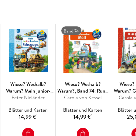
Detailreiche Bilder, verständliche Sachtexte
Abläufe veranschaulichen und hinter die Dinge
Themen selbst zu erschließen. Der Spaß am e
und die qualitativ hochwertige Ausstattung g
Band 74
einzelnen Buch.
Wieso? Weshalb?
Wieso? Weshalb?
Wieso?
Warum? Mein junior-
Warum?, Band 74: Rund
Warum? Gr
Lexikon: Fahrzeuge
Peter Nieländer
Carola von Kessel
um den Müll
Carola 
am g
(Ries
Blätter und Karten
Blätter und Karten
Blätter 
14,99 €
14,99 €
25,
*
*