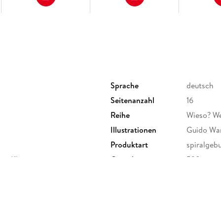
Sprache
deutsch
Seitenanzahl
16
Reihe
Wieso? W
Illustrationen
Guido Wa
Produktart
spiralgeb
 mit Klappen
Gewicht
528 g
Sonstiges
Spiralbin
Herstelleradresse
Ravensbu
Ravensbur