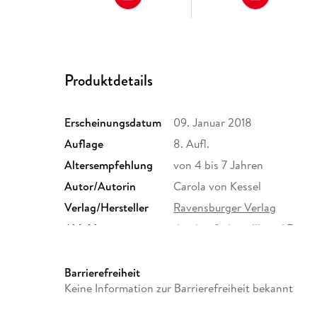
Produktdetails
Erscheinungsdatum
09. Januar 2018
Auflage
8. Aufl.
Altersempfehlung
von 4 bis 7 Jahren
Autor/Autorin
Carola von Kessel
Verlag/Hersteller
Ravensburger Verlag
Abbildungen
durchg. farbige Ill. und Text,
Größe (L/B/H)
281/245/20 mm
ISBN
9783473326853
Barrierefreiheit
Keine Information zur Barrierefreiheit bekannt