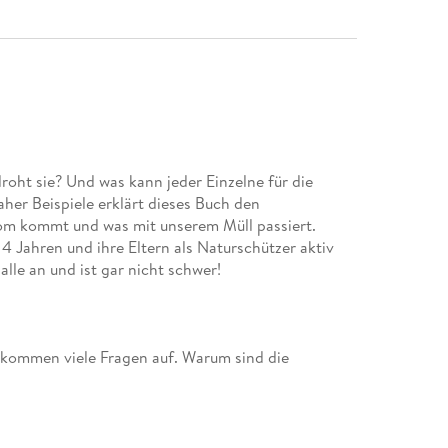
roht sie? Und was kann jeder Einzelne für die
her Beispiele erklärt dieses Buch den
rom kommt und was mit unserem Müll passiert.
4 Jahren und ihre Eltern als Naturschützer aktiv
le an und ist gar nicht schwer!
 kommen viele Fragen auf. Warum sind die
n der Nacht? Wozu brauchen wir das Blut? Die
um? gibt Kindern Antworten auf Augenhöhe. Dabei
 Alltags- und Interessenswelt der Kinder
nter die Lupe genommen.