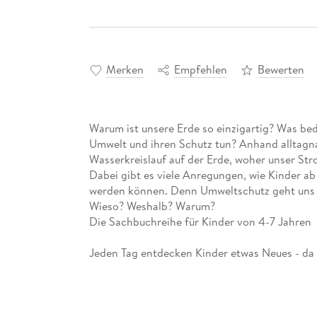
Merken
Empfehlen
Bewerten
Warum ist unsere Erde so einzigartig? Was bed
Umwelt und ihren Schutz tun? Anhand alltagna
Wasserkreislauf auf der Erde, woher unser St
Dabei gibt es viele Anregungen, wie Kinder ab 
werden können. Denn Umweltschutz geht uns al
Wieso? Weshalb? Warum?
Die Sachbuchreihe für Kinder von 4-7 Jahren
Jeden Tag entdecken Kinder etwas Neues - da
Dinosaurier ausgestorben? Wo ist die Sonne i
beliebte Sachbuchreihe Wieso? Weshalb? War
werden die unterschiedlichsten Themen aus der
altersgerecht und mit viel Liebe zum Detail u