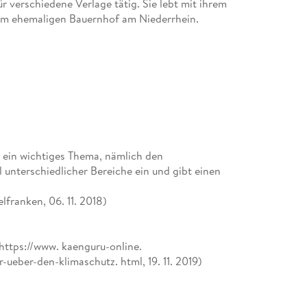
für verschiedene Verlage tätig. Sie lebt mit ihrem
nem ehemaligen Bauernhof am Niederrhein.
 ein wichtiges Thema, nämlich den
l unterschiedlicher Bereiche ein und gibt einen
franken, 06. 11. 2018)
ttps://www. kaenguru-online.
ueber-den-klimaschutz. html, 19. 11. 2019)
 Veränderungen und Probleme, die in der Natur
gleichzeitig klare Lösungsansätze wenn nicht