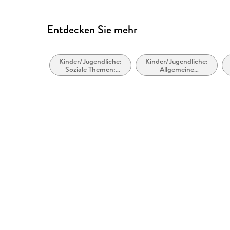
Entdecken Sie mehr
Kinder/Jugendliche:
Kinder/Jugendliche:
Soziale Themen:
Allgemeine
Umwelt,
Interessen: Flora und
Nachhaltigkeit und
Fauna
grüne Themen