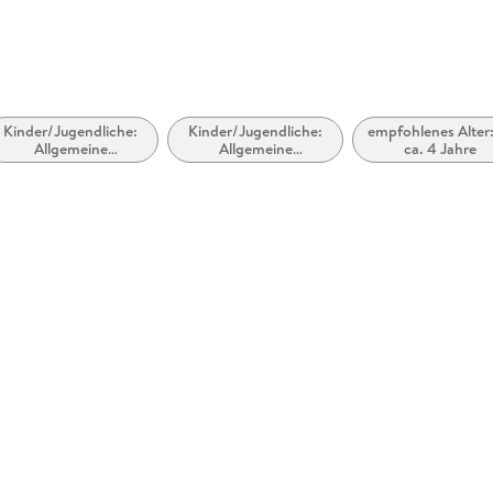
Kinder/Jugendliche:
Kinder/Jugendliche:
empfohlenes Alter:
Allgemeine
Allgemeine
ca. 4 Jahre
Interessen: Nutztiere
Interessen:
Ökosysteme