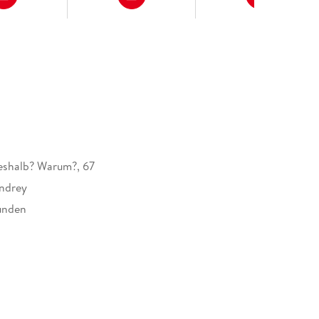
eshalb? Warum?, 67
ndrey
unden
dung
rger Verlag GmbH, Postfach 2460, 88194
g, service@ravensburger.de