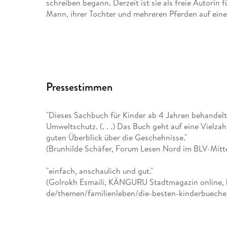
schreiben begann. Derzeit ist sie als freie Autorin 
Mann, ihrer Tochter und mehreren Pferden auf ei
Pressestimmen
"Dieses Sachbuch für Kinder ab 4 Jahren behandelt
Umweltschutz. (. . .) Das Buch geht auf eine Vielzah
guten Überblick über die Geschehnisse."
(Brunhilde Schäfer, Forum Lesen Nord im BLV-Mittel
"einfach, anschaulich und gut."
(Golrokh Esmaili, KÄNGURU Stadtmagazin online, h
de/themen/familienleben/die-besten-kinderbuecher-
">Wir schützen unsere Umwelt< benennt einerseits
durch menschliche Eingriffe entstehen, zeigt aber 