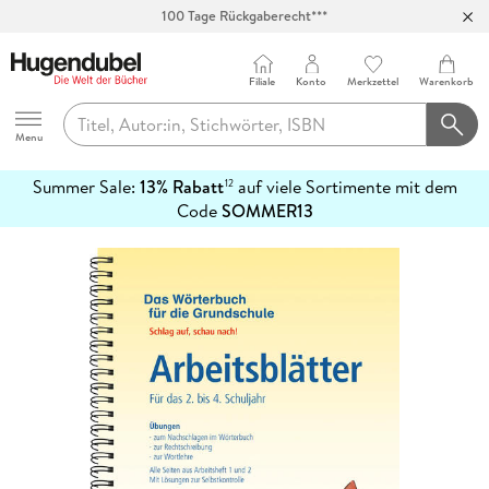
100 Tage Rückgaberecht***
Abholung in über 100 Filialen
Filiale
Konto
Merkzettel
Warenkorb
Hugendubel
Menu
Summer Sale:
13% Rabatt
auf viele Sortimente mit dem
12
mehr
Code
SOMMER13
erfahren