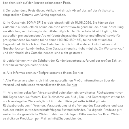
beziehen sich auf den letzten gebundenen Preis.
Der gebundene Preis dieses Artikels wird nach Ablauf des auf der Artikelseite
8
dargestellten Datums vom Verlag angehoben.
Ihr Gutschein SOMMER13 gilt bis einschließlich 10.08.2026. Sie können den
12
Gutschein ausschließlich online einlösen unter www.hugendubel.de. Keine Bestellung
zur Abholung mit Zahlung in der Filiale möglich. Der Gutschein ist nicht gültig für
gesetzlich preisgebundene Artikel (deutschsprachige Bücher und eBooks) sowie für
preisgebundene Kalender, tolino shine (4016621130466), tolino select und das
Hugendubel Hörbuch Abo. Der Gutschein ist nicht mit anderen Gutscheinen und
Geschenkkarten kombinierbar. Eine Barauszahlung ist nicht möglich. Ein Weiterverkauf
und der Handel des Gutscheincodes sind nicht gestattet.
Leider können wir die Echtheit der Kundenbewertung aufgrund der großen Zahl an
15
Einzelbewertungen nicht prüfen.
Alle Informationen zur Tiefpreisgarantie finden Sie
hier
16
Alle Preise verstehen sich inkl. der gesetzlichen MwSt. Informationen über den
*
Versand und anfallende Versandkosten finden Sie
hier
Alle online gekauften Versandartikel beinhalten ein erweitertes Rückgaberecht von
***
100 Tagen nach Kaufdatum. Die Rücknahme von Bild-, Ton- und Datenträgern ist nur bei
noch versiegelter Ware möglich. Für in der Filiale gekaufte Artikel gilt ein
Rückgaberecht von 4 Wochen. Voraussetzung ist die Vorlage des Kassenbons und dass
sich der Artikel in wiederverkaufsfähigem Zustand befindet. Für digitale Produkte gilt
weiterhin die gesetzliche Widerrufsfrist von 14 Tagen. Bitte senden Sie Ihren Widerruf
zu digitalen Produkten per Mail an info@hugendubel.de.