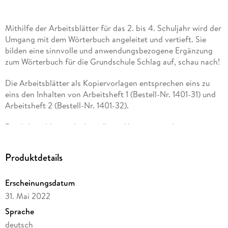
Mithilfe der Arbeitsblätter für das 2. bis 4. Schuljahr wird der
Umgang mit dem Wörterbuch angeleitet und vertieft. Sie
bilden eine sinnvolle und anwendungsbezogene Ergänzung
zum Wörterbuch für die Grundschule Schlag auf, schau nach!
Die Arbeitsblätter als Kopiervorlagen entsprechen eins zu
eins den Inhalten von Arbeitsheft 1 (Bestell-Nr. 1401-31) und
Arbeitsheft 2 (Bestell-Nr. 1401-32).
Die Arbeitsblätter decken alle im Umgang mit dem
Wörterbuch relevanten Themen ab.
Produktdetails
Übungen:
zum Nachschlagen im Wörterbuch
Erscheinungsdatum
31. Mai 2022
zur Rechtschreibung
Sprache
zur Wortlehre
deutsch