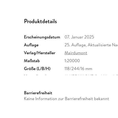
Produktdetails
Erscheinungsdatum
07. Januar 2025
Auflage
25. Auflage, Aktualisierte N
Verlag/Hersteller
Mairdumont
Maßstab
1:20000
Größe (L/B/H)
118/244/16 mm
Herstelleradresse
MAIRDUMONT GmbH und Co.K
Ostfildern, info@mairdumo
Barrierefreiheit
Keine Information zur Barrierefreiheit bekannt