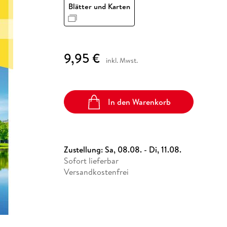
Fremdsprachige Bücher
Blätter und Karten
n Lernhilfen
 Jugendbücher
eiber
Hörbuch Downloads im Bundle
cher
 Vergleich
 Puzzlezubehör
Lernen
New Adult
STABILO
Taschenbücher
hilfen
hriller
 Backen
er
lender
Ratgeber
op
hriller
Romance
9,95 €
Sachbücher
inkl. Mwst.
precher:innen
Science Fiction
Fremdsprachige Bücher
In den Warenkorb
Zustellung:
Sa, 08.08. - Di, 11.08.
Sofort lieferbar
Versandkostenfrei