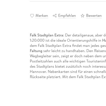
Merken
Empfehlen
Bewerten
Falk Stadtplan Extra
: Der detailgenaue, aber 
1:20:000 ist die ideale Orientierungshilfe in
Ha
dem Falk Stadtplan Extra findet man jedes gesu
Faltung
sehr leicht zu handhaben. Den Reisende
Wegbegleiter sein, zeigt er doch neben dem 
Postleitzahlen auch alle wichtigen Touristeni
des Stadtplans bietet zusätzlich noch interess
Hannover. Nebenkarten sind für einen schnelle
Rückseite platziert. Mit dem Falk Stadtplan Ext
Und das bietet die Karte im Detail:
Detailgenauer Stadtplan im Maßstab: 1:20
Zusätzlich:
Große Umgebungskarte
im Maßst