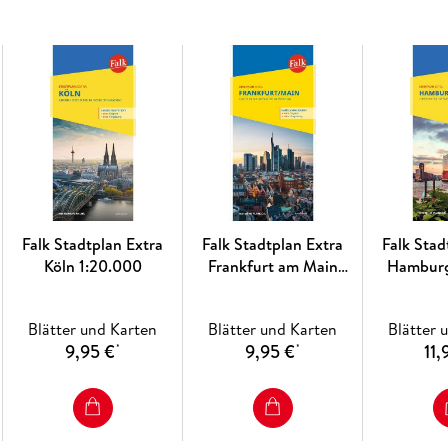
Straßenverzeichnis mit Suchgitter, Postleit
Einzeichnung von Parkmöglichkeiten, Ein
Detailinformationen zum Innenstadtbereic
Sehenswertes, Kunst&Kultur
Übersichten zum öffentlichen
Nahverkehrs
Wichtige Telefonnummern und Adressen im 
Robuster
Kartenumschlag
Falk Stadtplan Extra
Falk Stadtplan Extra
Falk Stad
Köln 1:20.000
Frankfurt am Main
Hamburg
1:20.000
Über die Stadt:
Hannover ist als Messe- und Universitätsstad
Blätter und Karten
Blätter und Karten
Blätter 
Wissenschaftsstandort. Die Stadt bietet mit
9,95 €
9,95 €
11,
*
*
Neuen Rathaus markante Orte. Zahlreiche Grün
prägen das Stadtbild und verbinden Natur mi