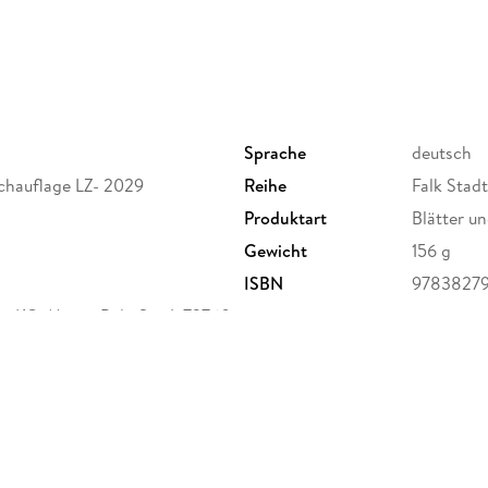
Sprache
deutsch
achauflage LZ- 2029
Reihe
Falk Stad
Produktart
Blätter un
Gewicht
156 g
ISBN
9783827
G, Marco Polo Str. 1, 73760
nt.com