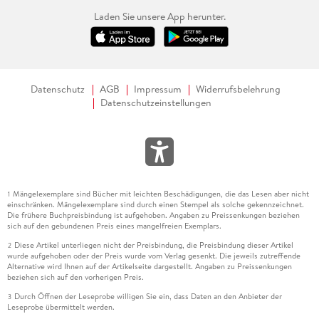
Laden Sie unsere App herunter.
Datenschutz
AGB
Impressum
Widerrufsbelehrung
Datenschutzeinstellungen
Mängelexemplare sind Bücher mit leichten Beschädigungen, die das Lesen aber nicht
1
einschränken. Mängelexemplare sind durch einen Stempel als solche gekennzeichnet.
Die frühere Buchpreisbindung ist aufgehoben. Angaben zu Preissenkungen beziehen
sich auf den gebundenen Preis eines mangelfreien Exemplars.
Diese Artikel unterliegen nicht der Preisbindung, die Preisbindung dieser Artikel
2
wurde aufgehoben oder der Preis wurde vom Verlag gesenkt. Die jeweils zutreffende
Alternative wird Ihnen auf der Artikelseite dargestellt. Angaben zu Preissenkungen
beziehen sich auf den vorherigen Preis.
Durch Öffnen der Leseprobe willigen Sie ein, dass Daten an den Anbieter der
3
Leseprobe übermittelt werden.