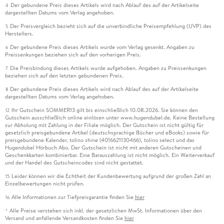
Der gebundene Preis dieses Artikels wird nach Ablauf des auf der Artikelseite
4
dargestellten Datums vom Verlag angehoben.
Der Preisvergleich bezieht sich auf die unverbindliche Preisempfehlung (UVP) des
5
Herstellers.
Der gebundene Preis dieses Artikels wurde vom Verlag gesenkt. Angaben zu
6
Preissenkungen beziehen sich auf den vorherigen Preis.
Die Preisbindung dieses Artikels wurde aufgehoben. Angaben zu Preissenkungen
7
beziehen sich auf den letzten gebundenen Preis.
Der gebundene Preis dieses Artikels wird nach Ablauf des auf der Artikelseite
8
dargestellten Datums vom Verlag angehoben.
Ihr Gutschein SOMMER13 gilt bis einschließlich 10.08.2026. Sie können den
12
Gutschein ausschließlich online einlösen unter www.hugendubel.de. Keine Bestellung
zur Abholung mit Zahlung in der Filiale möglich. Der Gutschein ist nicht gültig für
gesetzlich preisgebundene Artikel (deutschsprachige Bücher und eBooks) sowie für
preisgebundene Kalender, tolino shine (4016621130466), tolino select und das
Hugendubel Hörbuch Abo. Der Gutschein ist nicht mit anderen Gutscheinen und
Geschenkkarten kombinierbar. Eine Barauszahlung ist nicht möglich. Ein Weiterverkauf
und der Handel des Gutscheincodes sind nicht gestattet.
Leider können wir die Echtheit der Kundenbewertung aufgrund der großen Zahl an
15
Einzelbewertungen nicht prüfen.
Alle Informationen zur Tiefpreisgarantie finden Sie
hier
16
Alle Preise verstehen sich inkl. der gesetzlichen MwSt. Informationen über den
*
Versand und anfallende Versandkosten finden Sie
hier