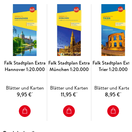
Mit dem Falk Stadtplan Extra hat man also alles Wichtige
stets im Blick.
Und das bietet die Karte im Detail:
Detailgenauer Stadtplan im Maßstab: 1:22. 500
Zusätzlich:
Große Umgebungskarte
im Maßstab 1:150. 000
auf der Rückseite
Straßenverzeichnis mit Suchgitter, Postleitzahlen, wichtige
Falk Stadtplan Extra
Falk Stadtplan Extra
Falk Stadtplan Extr
Touristeninformationen
Hannover 1:20.000
München 1:20.000
Trier 1:20.000
Einzeichnung von Parkmöglichkeiten, Einbahnstraßen und
Fußgängerzonen
Blätter und Karten
Blätter und Karten
Blätter und Karte
Detailinformationen zum Innenstadtbereich
zu Themen
9,95 €
11,95 €
8,95 €
*
*
*
wie Geschichte, Freizeit, Sehenswertes, Kunst&Kultur
Übersichten zum öffentlichen
Nahverkehrsnetz
Wichtige Telefonnummern und Adressen im Registerheft
Robuster
Kartenumschlag