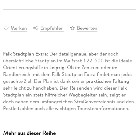
Merken
Empfehlen
Bewerten
Falk Stadtplan Extra
: Der detailgenaue, aber dennoch
übersichtliche Stadtplan im Maßstab 1:22. 500 ist die ideale
Orientierungshilfe in
Leipzig
. Ob im Zentrum oder im
Randbereich, mit dem Falk Stadtplan Extra findet man jedes
gesuchte Ziel. Der Plan ist dank seiner
praktischen Faltung
sehr leicht zu handhaben. Den Reisenden wird dieser Falk
Stadtplan ein stets hilfreicher Wegbegleiter sein, zeigt er
doch neben dem umfangreichen Straßenverzeichnis und den
Postleitzahlen auch alle wichtigen Touristeninformationen.
Die Straßenkarte auf der Rückseite des Stadtplans bietet
zusätzlich noch interessante touristische Hinweise für die
Umgebung
von Leipzig. Nebenkarten sind für einen schnellen
Mehr aus dieser Reihe
Zugriff geschickt im Beiheft oder auf der Rückseite platziert.