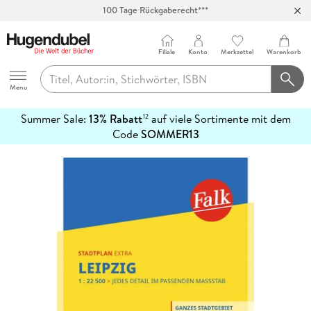
100 Tage Rückgaberecht***
Abholung in über 100 Filialen
Filiale
Konto
Merkzettel
Warenkorb
Hugendubel
Menu
Summer Sale:
13% Rabatt
auf viele Sortimente mit dem
12
mehr
Code
SOMMER13
erfahren