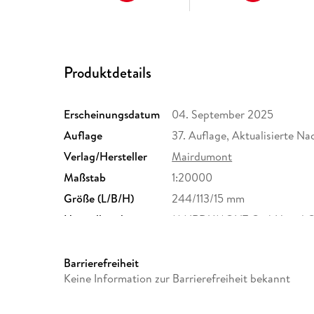
Produktdetails
Erscheinungsdatum
04. September 2025
Auflage
37. Auflage, Aktualisierte N
Verlag/Hersteller
Mairdumont
Maßstab
1:20000
Größe (L/B/H)
244/113/15 mm
Herstelleradresse
MAIRDUMONT GmbH und Co.K
Ostfildern, info@mairdumo
Barrierefreiheit
Keine Information zur Barrierefreiheit bekannt