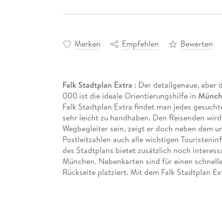
Merken
Empfehlen
Bewerten
Falk Stadtplan Extra
: Der detailgenaue, aber 
000 ist die ideale Orientierungshilfe in
Münch
Falk Stadtplan Extra findet man jedes gesuchte
sehr leicht zu handhaben. Den Reisenden wird d
Wegbegleiter sein, zeigt er doch neben dem 
Postleitzahlen auch alle wichtigen Touristeni
des Stadtplans bietet zusätzlich noch interess
München. Nebenkarten sind für einen schnellen
Rückseite platziert. Mit dem Falk Stadtplan Ext
Und das bietet die Karte im Detail:
Detailgenauer Stadtplan im Maßstab: 1:20.