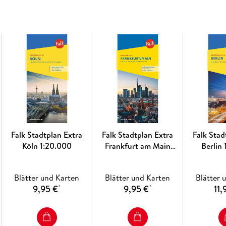
Zusätzlich:
Große Umgebungskarte
im Maßst
Straßenverzeichnis mit Suchgitter, Postleit
Einzeichnung von Parkmöglichkeiten, Ein
Detailinformationen zum Innenstadtbereic
Sehenswertes, Kunst& Kultur
Übersichten zum öffentlichen
Nahverkehrs
Wichtige Telefonnummern und Adressen im 
Robuster
Kartenumschlag
Falk Stadtplan Extra
Falk Stadtplan Extra
Falk Stad
Köln 1:20.000
Frankfurt am Main
Berlin
1:20.000
Über die Stadt:
München ist als Hauptstadt Bayerns und bedeu
Blätter und Karten
Blätter und Karten
Blätter 
Geschichte sehenswert. Die Stadt bietet mit 
9,95 €
9,95 €
11,
*
*
Deutschen Museum bekannte Bauwerke und Insti
Nähe zu den Alpen prägen das Stadtbild und 