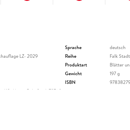
Sprache
deutsch
achauflage LZ- 2029
Reihe
Falk Stad
Produktart
Blätter un
Gewicht
197 g
ISBN
9783827
G, Marco Polo Str. 1, 73760
nt.com