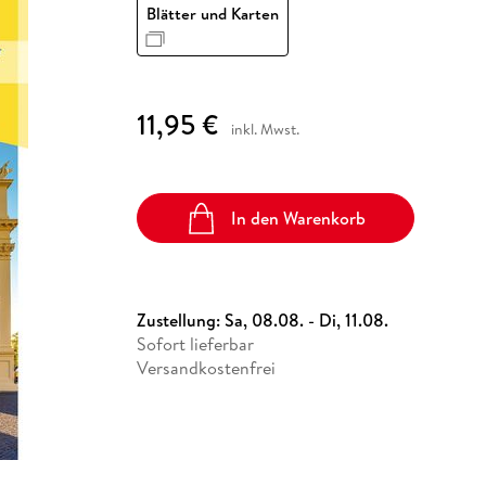
Fremdsprachige Bücher
Blätter und Karten
n Lernhilfen
 Jugendbücher
eiber
Hörbuch Downloads im Bundle
cher
 Vergleich
 Puzzlezubehör
Lernen
New Adult
STABILO
Taschenbücher
hilfen
hriller
 Backen
er
lender
Ratgeber
op
hriller
Romance
11,95 €
Sachbücher
inkl. Mwst.
precher:innen
Science Fiction
Fremdsprachige Bücher
In den Warenkorb
Zustellung:
Sa, 08.08. - Di, 11.08.
Sofort lieferbar
Versandkostenfrei