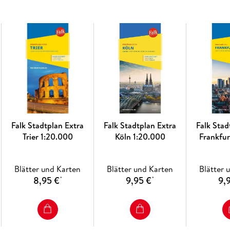
Straßenverzeichnis mit Suchgitter, Postleit
Einzeichnung von Parkmöglichkeiten, Ein
Detailinformationen zum Innenstadtbereic
Sehenswertes, Kunst&Kultur
Übersichten zum öffentlichen
Nahverkehrs
Wichtige Telefonnummern und Adressen im 
Robuster
Kartenumschlag
Falk Stadtplan Extra
Falk Stadtplan Extra
Falk Stad
Trier 1:20.000
Köln 1:20.000
Frankfu
1:2
Über die Stadt:
Potsdam beeindruckt durch seine historische 
Blätter und Karten
Blätter und Karten
Blätter 
Könige und bietet eine Vielzahl an Schlössern,
8,95 €
9,95 €
9,
*
*
liegt eingebettet in eine seenreiche Landscha
Bauwerken wie Schloss Sanssouci und dem Neu