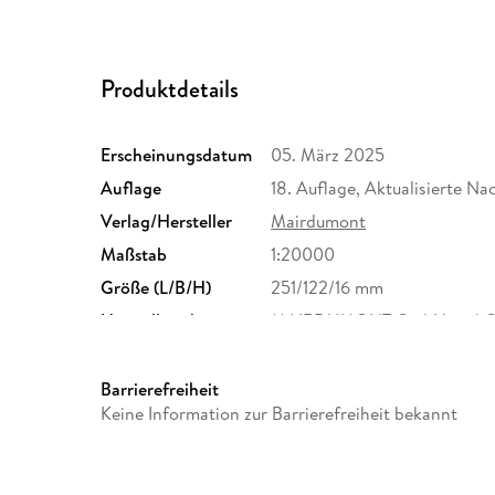
Produktdetails
Erscheinungsdatum
05. März 2025
Auflage
18. Auflage, Aktualisierte Na
Verlag/Hersteller
Mairdumont
Maßstab
1:20000
Größe (L/B/H)
251/122/16 mm
Herstelleradresse
MAIRDUMONT GmbH und Co.K
Ostfildern, info@mairdumo
Barrierefreiheit
Keine Information zur Barrierefreiheit bekannt