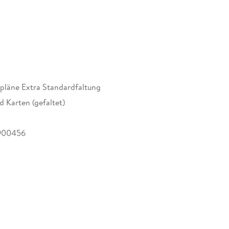
de (D, GB, F) - Cityplan 1 Potsdam 1:10 000 -
tsplan 1:100 000; Auf der Rückseite: -
egende (D, GB) - VBB Tagesliniennetz Potsdam; Im
 Straßenverzeichnis mit Postleitzahlen und
tpläne Extra Standardfaltung
d Karten (gefaltet)
900456