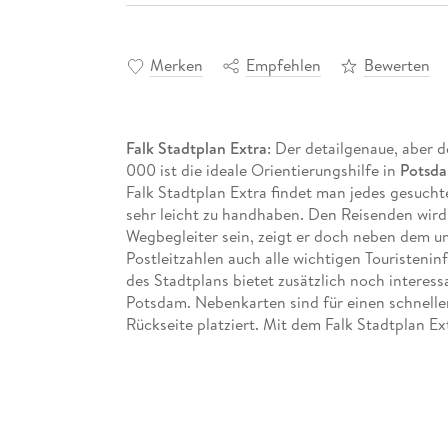
Merken
Empfehlen
Bewerten
Falk Stadtplan Extra
: Der detailgenaue, aber 
000 ist die ideale Orientierungshilfe in
Potsd
Falk Stadtplan Extra findet man jedes gesuchte
sehr leicht zu handhaben. Den Reisenden wird d
Wegbegleiter sein, zeigt er doch neben dem 
Postleitzahlen auch alle wichtigen Touristeni
des Stadtplans bietet zusätzlich noch interess
Potsdam. Nebenkarten sind für einen schnellen
Rückseite platziert. Mit dem Falk Stadtplan Ext
Und das bietet die Karte im Detail:
Detailgenauer Stadtplan im Maßstab: 1:20.
Zusätzlich:
Große Umgebungskarte
im Maßst