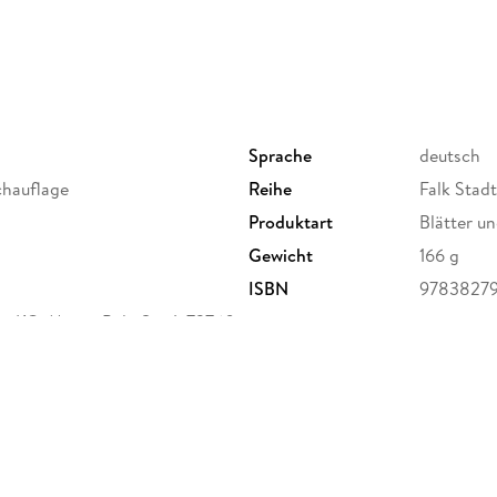
Inhaltsverzeichnis
Hauptkarte 1:20 000 mit mehrsprachiger Legen
Cityplan 2 Park Sanssouci 1:10 000 - Durchfahr
Regionalkarte 1:150 000 mit mehrsprachiger L
Registerheft: - Karte der Postzustellbezirke -
Suchfeldangaben - Daten und Fakten
Sprache
deutsch
chauflage
Reihe
Falk Stad
Produktart
Blätter un
Gewicht
166 g
ISBN
9783827
G, Marco Polo Str. 1, 73760
nt.com