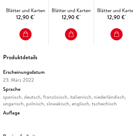
Englisch, Französisch, Italienisch, Niederländisch, Spanisch).
Schwedisch
Gedruckt in Österreich.
Blätter und Karten
Blätter und Karten
Blätter und Karte
Lappland - Umeå 
12,90 €
12,90 €
12,90 €
*
*
*
Östersund
1:400.000
Sprachen: Französisch, Tschechisch, Englisch, Deutsch,
Polnisch, Niederländisch, Italienisch, Slowakisch, Ungarisch
Produktdetails
Erscheinungsdatum
23. März 2022
Sprache
spanisch, deutsch, französisch, italienisch, niederländisch,
ungarisch, polnisch, slowakisch, englisch, tschechisch
Auflage
1. Auflage
Reihe