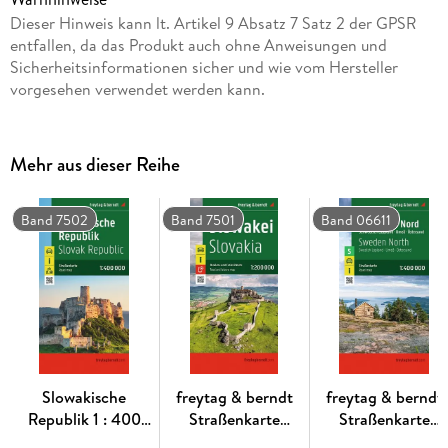
Mit Infoguide
Dieser Hinweis kann lt. Artikel 9 Absatz 7 Satz 2 der GPSR
Campingplätze
entfallen, da das Produkt auch ohne Anweisungen und
Sicherheitsinformationen sicher und wie vom Hersteller
Ortsregister mit Postleitzahlen
vorgesehen verwendet werden kann.
Cityplan Campobasso, L'Aquila
ca. 134 x 96 cm
Mehr aus dieser Reihe
Auto- und Motorradfahrer schätzen die exakte Kartographie
Band 7502
Band 7501
Band 06611
von freytag & berndt besonders für die Planung und
Orientierung vor Ort. Wohnwagenfahrer und Camper finden
in der Karte natürlich alle Campingplätze.
Infoguide
Die "Top Tips" - Reihe bietet ein kleines Beiheft, in dem die
Slowakische
freytag & berndt
freytag & berndt
wichtigsten Sehenswürdigkeiten der Region in mehreren
Republik 1 : 400
Straßenkarte
Straßenkarte
Sprachen kurz beschrieben sind. (Sprachen: Deutsch,
000. Autokarte
Slowakei 1:200.000
Schweden Nord,