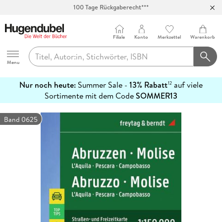
100 Tage Rückgaberecht***
Abholung in über 100 Filialen
Filiale
Konto
Merkzettel
Warenkorb
Hugendubel
Menu
Nur noch heute:
Summer Sale -
13% Rabatt
auf viele
12
mehr
Sortimente mit dem Code
SOMMER13
erfahren
Band 0625