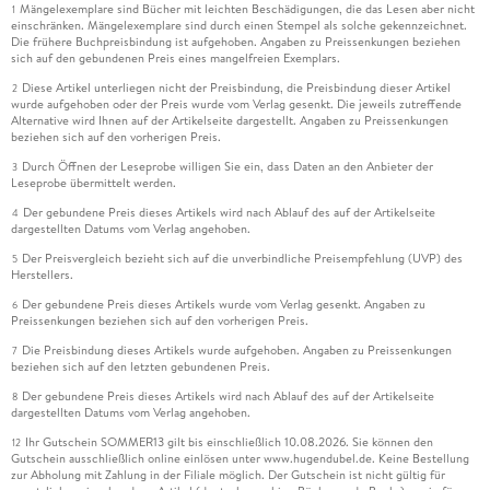
Mängelexemplare sind Bücher mit leichten Beschädigungen, die das Lesen aber nicht
1
einschränken. Mängelexemplare sind durch einen Stempel als solche gekennzeichnet.
Die frühere Buchpreisbindung ist aufgehoben. Angaben zu Preissenkungen beziehen
sich auf den gebundenen Preis eines mangelfreien Exemplars.
Diese Artikel unterliegen nicht der Preisbindung, die Preisbindung dieser Artikel
2
wurde aufgehoben oder der Preis wurde vom Verlag gesenkt. Die jeweils zutreffende
Alternative wird Ihnen auf der Artikelseite dargestellt. Angaben zu Preissenkungen
beziehen sich auf den vorherigen Preis.
Durch Öffnen der Leseprobe willigen Sie ein, dass Daten an den Anbieter der
3
Leseprobe übermittelt werden.
Der gebundene Preis dieses Artikels wird nach Ablauf des auf der Artikelseite
4
dargestellten Datums vom Verlag angehoben.
Der Preisvergleich bezieht sich auf die unverbindliche Preisempfehlung (UVP) des
5
Herstellers.
Der gebundene Preis dieses Artikels wurde vom Verlag gesenkt. Angaben zu
6
Preissenkungen beziehen sich auf den vorherigen Preis.
Die Preisbindung dieses Artikels wurde aufgehoben. Angaben zu Preissenkungen
7
beziehen sich auf den letzten gebundenen Preis.
Der gebundene Preis dieses Artikels wird nach Ablauf des auf der Artikelseite
8
dargestellten Datums vom Verlag angehoben.
Ihr Gutschein SOMMER13 gilt bis einschließlich 10.08.2026. Sie können den
12
Gutschein ausschließlich online einlösen unter www.hugendubel.de. Keine Bestellung
zur Abholung mit Zahlung in der Filiale möglich. Der Gutschein ist nicht gültig für