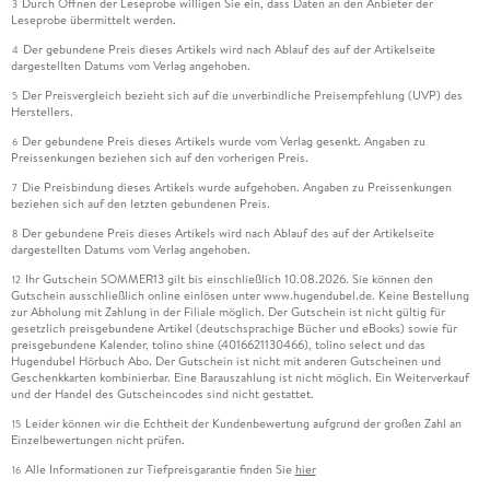
Durch Öffnen der Leseprobe willigen Sie ein, dass Daten an den Anbieter der
3
Leseprobe übermittelt werden.
Der gebundene Preis dieses Artikels wird nach Ablauf des auf der Artikelseite
4
dargestellten Datums vom Verlag angehoben.
Der Preisvergleich bezieht sich auf die unverbindliche Preisempfehlung (UVP) des
5
Herstellers.
Der gebundene Preis dieses Artikels wurde vom Verlag gesenkt. Angaben zu
6
Preissenkungen beziehen sich auf den vorherigen Preis.
Die Preisbindung dieses Artikels wurde aufgehoben. Angaben zu Preissenkungen
7
beziehen sich auf den letzten gebundenen Preis.
Der gebundene Preis dieses Artikels wird nach Ablauf des auf der Artikelseite
8
dargestellten Datums vom Verlag angehoben.
Ihr Gutschein SOMMER13 gilt bis einschließlich 10.08.2026. Sie können den
12
Gutschein ausschließlich online einlösen unter www.hugendubel.de. Keine Bestellung
zur Abholung mit Zahlung in der Filiale möglich. Der Gutschein ist nicht gültig für
gesetzlich preisgebundene Artikel (deutschsprachige Bücher und eBooks) sowie für
preisgebundene Kalender, tolino shine (4016621130466), tolino select und das
Hugendubel Hörbuch Abo. Der Gutschein ist nicht mit anderen Gutscheinen und
Geschenkkarten kombinierbar. Eine Barauszahlung ist nicht möglich. Ein Weiterverkauf
und der Handel des Gutscheincodes sind nicht gestattet.
Leider können wir die Echtheit der Kundenbewertung aufgrund der großen Zahl an
15
Einzelbewertungen nicht prüfen.
Alle Informationen zur Tiefpreisgarantie finden Sie
hier
16