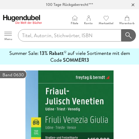
100 Tage Rückgaberecht***
Abholung in über 100 Filialen
Filiale
Konto
Merkzettel
Warenkorb
Hugendubel
Menu
Summer Sale:
13% Rabatt
auf viele Sortimente mit dem
12
mehr
Code
SOMMER13
erfahren
Band 0630