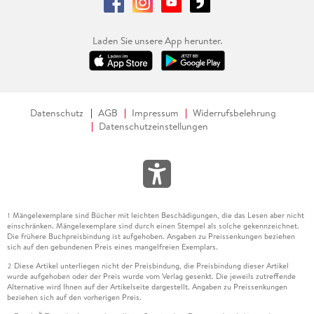
Laden Sie unsere App herunter.
Datenschutz
AGB
Impressum
Widerrufsbelehrung
Datenschutzeinstellungen
Mängelexemplare sind Bücher mit leichten Beschädigungen, die das Lesen aber nicht
1
einschränken. Mängelexemplare sind durch einen Stempel als solche gekennzeichnet.
Die frühere Buchpreisbindung ist aufgehoben. Angaben zu Preissenkungen beziehen
sich auf den gebundenen Preis eines mangelfreien Exemplars.
Diese Artikel unterliegen nicht der Preisbindung, die Preisbindung dieser Artikel
2
wurde aufgehoben oder der Preis wurde vom Verlag gesenkt. Die jeweils zutreffende
Alternative wird Ihnen auf der Artikelseite dargestellt. Angaben zu Preissenkungen
beziehen sich auf den vorherigen Preis.