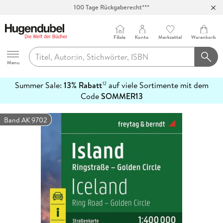
100 Tage Rückgaberecht***
Abholung in über 100 Filialen
Filiale
Konto
Merkzettel
Warenkorb
Hugendubel
Menu
Summer Sale:
13% Rabatt
auf viele Sortimente mit dem
12
mehr
Code
SOMMER13
erfahren
Band AK 9702