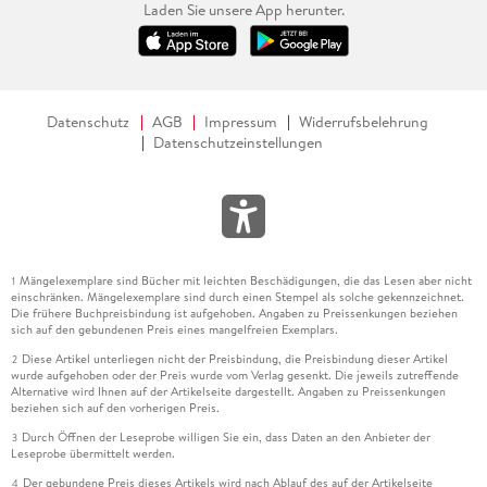
Laden Sie unsere App herunter.
Datenschutz
AGB
Impressum
Widerrufsbelehrung
Datenschutzeinstellungen
Mängelexemplare sind Bücher mit leichten Beschädigungen, die das Lesen aber nicht
1
einschränken. Mängelexemplare sind durch einen Stempel als solche gekennzeichnet.
Die frühere Buchpreisbindung ist aufgehoben. Angaben zu Preissenkungen beziehen
sich auf den gebundenen Preis eines mangelfreien Exemplars.
Diese Artikel unterliegen nicht der Preisbindung, die Preisbindung dieser Artikel
2
wurde aufgehoben oder der Preis wurde vom Verlag gesenkt. Die jeweils zutreffende
Alternative wird Ihnen auf der Artikelseite dargestellt. Angaben zu Preissenkungen
beziehen sich auf den vorherigen Preis.
Durch Öffnen der Leseprobe willigen Sie ein, dass Daten an den Anbieter der
3
Leseprobe übermittelt werden.
Der gebundene Preis dieses Artikels wird nach Ablauf des auf der Artikelseite
4