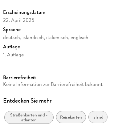
Erscheinungsdatum
22. April 2025
Sprache
deutsch, isländisch, italienisch, englisch
Auflage
1. Auflage
Reihe
freytag & berndt Straßenkarte, AK 9702
Barrierefreiheit
Herausgegeben von
Keine Information zur Barrierefreiheit bekannt
Freytag & Berndt
Verlag/Hersteller
Entdecken Sie mehr
KOMPASS Freytag & Berndt
Straßenkarten und -
Produktart
Reisekarten
Island
atlanten
Blätter und Karten
Maßstab