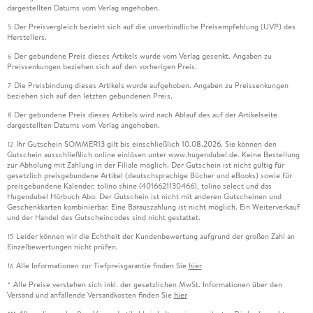
dargestellten Datums vom Verlag angehoben.
Der Preisvergleich bezieht sich auf die unverbindliche Preisempfehlung (UVP) des
5
Herstellers.
Der gebundene Preis dieses Artikels wurde vom Verlag gesenkt. Angaben zu
6
Preissenkungen beziehen sich auf den vorherigen Preis.
Die Preisbindung dieses Artikels wurde aufgehoben. Angaben zu Preissenkungen
7
beziehen sich auf den letzten gebundenen Preis.
Der gebundene Preis dieses Artikels wird nach Ablauf des auf der Artikelseite
8
dargestellten Datums vom Verlag angehoben.
Ihr Gutschein SOMMER13 gilt bis einschließlich 10.08.2026. Sie können den
12
Gutschein ausschließlich online einlösen unter www.hugendubel.de. Keine Bestellung
zur Abholung mit Zahlung in der Filiale möglich. Der Gutschein ist nicht gültig für
gesetzlich preisgebundene Artikel (deutschsprachige Bücher und eBooks) sowie für
preisgebundene Kalender, tolino shine (4016621130466), tolino select und das
Hugendubel Hörbuch Abo. Der Gutschein ist nicht mit anderen Gutscheinen und
Geschenkkarten kombinierbar. Eine Barauszahlung ist nicht möglich. Ein Weiterverkauf
und der Handel des Gutscheincodes sind nicht gestattet.
Leider können wir die Echtheit der Kundenbewertung aufgrund der großen Zahl an
15
Einzelbewertungen nicht prüfen.
Alle Informationen zur Tiefpreisgarantie finden Sie
hier
16
Alle Preise verstehen sich inkl. der gesetzlichen MwSt. Informationen über den
*
Versand und anfallende Versandkosten finden Sie
hier