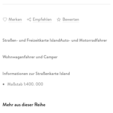
Merken
Empfehlen
Bewerten
Straßen- und Freizeitkarte Island
Auto- und Motorradfahrer
Wohnwagenfahrer und Camper
Informationen zur Straßenkarte Island
Maßstab 1:400. 000
Golden Circle 1:150. 000
Stadtplan Reykjavík 1:20. 000
Mehr aus dieser Reihe
Whale Watching, Aussichtspunkte