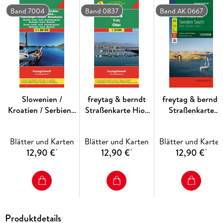
Campingplätze und Stellplätze
Band 7004
Band 0837
Band AK 0667
Ortsregister mit Postleitzahlen
Format: 137, 5 x 96, 5 cm
Reykjavik
Golden Circle
Slowenien /
freytag & berndt
freytag & berndt
Thingvellir.
Kroatien / Serbien /
Straßenkarte Hios
Straßenkarte
Bosnien-
1:50.000
Schweden Süd
Herzegowina /
1:250.000
Sprachen: Isländisch, Deutsch, Englisch
Blätter und Karten
Blätter und Karten
Blätter und Karte
Montenegro /
12,90 €
12,90 €
12,90 €
*
*
*
Kosovo /
Mazedonien 1 : 1
000 000. Autokarte
Produktdetails