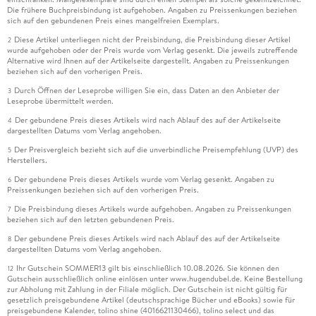
Die frühere Buchpreisbindung ist aufgehoben. Angaben zu Preissenkungen beziehen
sich auf den gebundenen Preis eines mangelfreien Exemplars.
Diese Artikel unterliegen nicht der Preisbindung, die Preisbindung dieser Artikel
2
wurde aufgehoben oder der Preis wurde vom Verlag gesenkt. Die jeweils zutreffende
Alternative wird Ihnen auf der Artikelseite dargestellt. Angaben zu Preissenkungen
beziehen sich auf den vorherigen Preis.
Durch Öffnen der Leseprobe willigen Sie ein, dass Daten an den Anbieter der
3
Leseprobe übermittelt werden.
Der gebundene Preis dieses Artikels wird nach Ablauf des auf der Artikelseite
4
dargestellten Datums vom Verlag angehoben.
Der Preisvergleich bezieht sich auf die unverbindliche Preisempfehlung (UVP) des
5
Herstellers.
Der gebundene Preis dieses Artikels wurde vom Verlag gesenkt. Angaben zu
6
Preissenkungen beziehen sich auf den vorherigen Preis.
Die Preisbindung dieses Artikels wurde aufgehoben. Angaben zu Preissenkungen
7
beziehen sich auf den letzten gebundenen Preis.
Der gebundene Preis dieses Artikels wird nach Ablauf des auf der Artikelseite
8
dargestellten Datums vom Verlag angehoben.
Ihr Gutschein SOMMER13 gilt bis einschließlich 10.08.2026. Sie können den
12
Gutschein ausschließlich online einlösen unter www.hugendubel.de. Keine Bestellung
zur Abholung mit Zahlung in der Filiale möglich. Der Gutschein ist nicht gültig für
gesetzlich preisgebundene Artikel (deutschsprachige Bücher und eBooks) sowie für
preisgebundene Kalender, tolino shine (4016621130466), tolino select und das