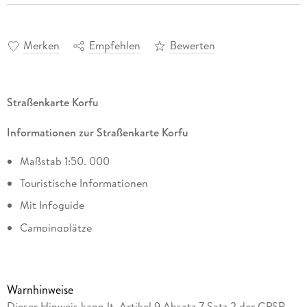
Merken
Empfehlen
Bewerten
Straßenkarte Korfu
Informationen zur Straßenkarte Korfu
Maßstab 1:50. 000
Touristische Informationen
Mit Infoguide
Campingplätze
Ortsregister mit Postleitzahlen
Cityplan Kerkira
Warnhinweise
ca. 124 x 93 cm
Dieser Hinweis kann lt. Artikel 9 Absatz 7 Satz 2 der GPSR