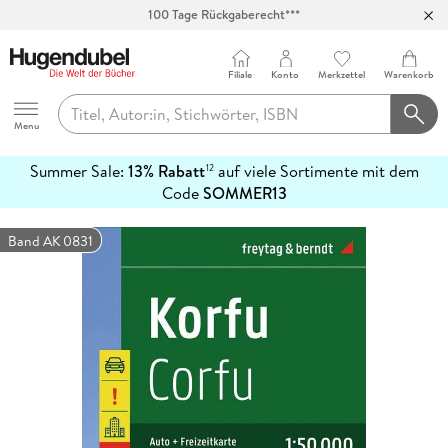
100 Tage Rückgaberecht***
Abholung in über 100 Filialen
Filiale
Konto
Merkzettel
Warenkorb
Hugendubel
Menu
Summer Sale:
13% Rabatt
auf viele Sortimente mit dem
12
mehr
Code
SOMMER13
erfahren
Band AK 0831