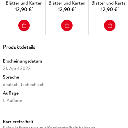
Blätter und Karten
Blätter und Karten
Blätter und Karte
Montenegro /
12,90 €
12,90 €
12,90 €
*
*
*
Kosovo /
Mazedonien 1 : 1
000 000. Autokarte
Produktdetails
Erscheinungsdatum
21. April 2022
Sprache
deutsch, tschechisch
Auflage
1. Auflage
Reihe
freytag & berndt Straßenkarte, AK 0831
Barrierefreiheit
Verlag/Hersteller
Keine Information zur Barrierefreiheit bekannt