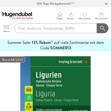
100 Tage Rückgaberecht***
Abholung in über 100 Filialen
Filiale
Konto
Merkzettel
Warenkorb
Hugendubel
Menu
Summer Sale:
13% Rabatt
auf viele Sortimente mit dem
12
mehr
Code
SOMMER13
erfahren
Band AK 0631