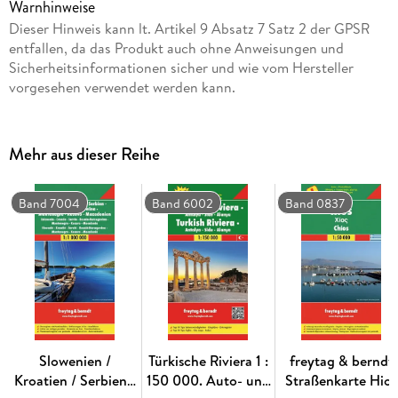
Warnhinweise
sind für viele Länder und Regionen weltweit erhältlich.
Dieser Hinweis kann lt. Artikel 9 Absatz 7 Satz 2 der GPSR
entfallen, da das Produkt auch ohne Anweisungen und
Sprachen: Tschechisch, Polnisch, Slowakisch, Französisch,
Sicherheitsinformationen sicher und wie vom Hersteller
Niederländisch, Ungarisch, Deutsch, Englisch, Spanisch,
vorgesehen verwendet werden kann.
Italienisch
Mehr aus dieser Reihe
Band 7004
Band 6002
Band 0837
Slowenien /
Türkische Riviera 1 :
freytag & berndt
Kroatien / Serbien /
150 000. Auto- und
Straßenkarte Hios