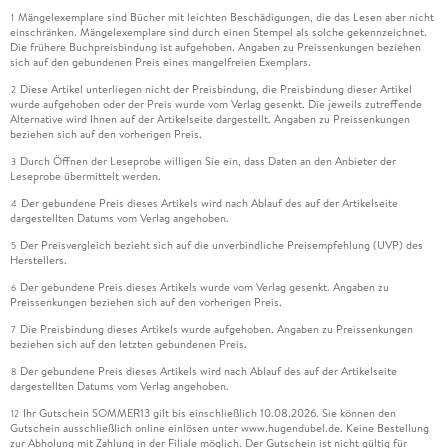
Mängelexemplare sind Bücher mit leichten Beschädigungen, die das Lesen aber nicht
1
einschränken. Mängelexemplare sind durch einen Stempel als solche gekennzeichnet.
Die frühere Buchpreisbindung ist aufgehoben. Angaben zu Preissenkungen beziehen
sich auf den gebundenen Preis eines mangelfreien Exemplars.
Diese Artikel unterliegen nicht der Preisbindung, die Preisbindung dieser Artikel
2
wurde aufgehoben oder der Preis wurde vom Verlag gesenkt. Die jeweils zutreffende
Alternative wird Ihnen auf der Artikelseite dargestellt. Angaben zu Preissenkungen
beziehen sich auf den vorherigen Preis.
Durch Öffnen der Leseprobe willigen Sie ein, dass Daten an den Anbieter der
3
Leseprobe übermittelt werden.
Der gebundene Preis dieses Artikels wird nach Ablauf des auf der Artikelseite
4
dargestellten Datums vom Verlag angehoben.
Der Preisvergleich bezieht sich auf die unverbindliche Preisempfehlung (UVP) des
5
Herstellers.
Der gebundene Preis dieses Artikels wurde vom Verlag gesenkt. Angaben zu
6
Preissenkungen beziehen sich auf den vorherigen Preis.
Die Preisbindung dieses Artikels wurde aufgehoben. Angaben zu Preissenkungen
7
beziehen sich auf den letzten gebundenen Preis.
Der gebundene Preis dieses Artikels wird nach Ablauf des auf der Artikelseite
8
dargestellten Datums vom Verlag angehoben.
Ihr Gutschein SOMMER13 gilt bis einschließlich 10.08.2026. Sie können den
12
Gutschein ausschließlich online einlösen unter www.hugendubel.de. Keine Bestellung
zur Abholung mit Zahlung in der Filiale möglich. Der Gutschein ist nicht gültig für