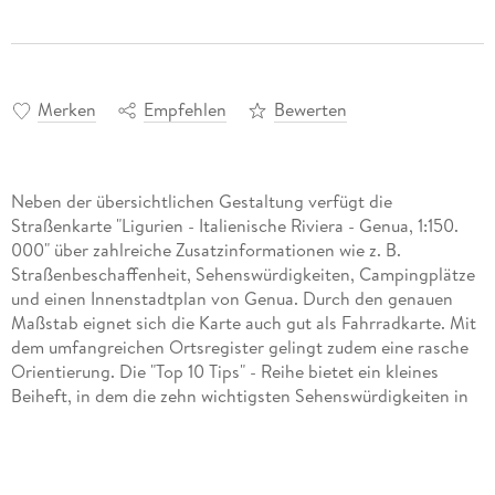
Merken
Empfehlen
Bewerten
Neben der übersichtlichen Gestaltung verfügt die
Straßenkarte "Ligurien - Italienische Riviera - Genua, 1:150.
000" über zahlreiche Zusatzinformationen wie z. B.
Straßenbeschaffenheit, Sehenswürdigkeiten, Campingplätze
und einen Innenstadtplan von Genua. Durch den genauen
Maßstab eignet sich die Karte auch gut als Fahrradkarte. Mit
dem umfangreichen Ortsregister gelingt zudem eine rasche
Orientierung. Die "Top 10 Tips" - Reihe bietet ein kleines
Beiheft, in dem die zehn wichtigsten Sehenswürdigkeiten in
mehreren Sprachen kurz beschrieben sind. (Sprachen:
Italienisch, Deutsch, Englisch, Französisch) Details: Top 10
Tips Sehenswürdigkeiten, Cityplan Génova (Genua),
Ortsregister mit Postleitzahlen; freytag & berndt Autokarten