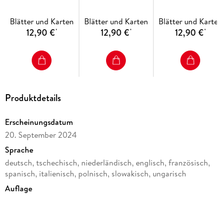
Bosnien-
Freizeitkarte
1:50.000
Herzegowina /
Blätter und Karten
Blätter und Karten
Blätter und Karte
Montenegro /
12,90 €
12,90 €
12,90 €
*
*
*
Kosovo /
Mazedonien 1 : 1
000 000. Autokarte
Produktdetails
Erscheinungsdatum
20. September 2024
Sprache
deutsch, tschechisch, niederländisch, englisch, französisch,
spanisch, italienisch, polnisch, slowakisch, ungarisch
Auflage
1. Auflage
Reihe