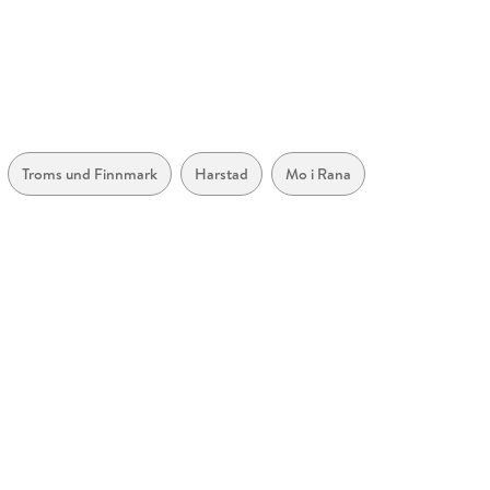
Troms und Finnmark
Harstad
Mo i Rana