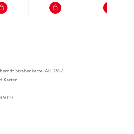
ik
- Kirkenes
 berndt Straßenkarte, AK 0657
nd Karten
546023