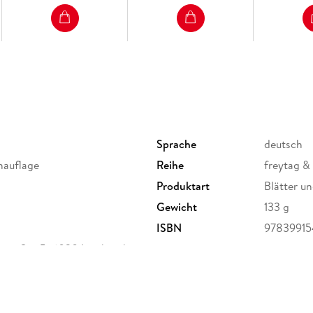
Blatt 3:
Norwegen Nord
Tromsø - Bodø - Narv
Blatt 4:
Norwegen Nordkap
Hammerfest- Alta
Gedruckt in Österreich.
Sprache
deutsch
chauflage
Reihe
freytag &
Produktart
Blätter u
Gewicht
133 g
ISBN
9783991
er-Str. 5, 6020 Innsbruck,