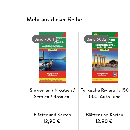
Mehr aus dieser Reihe
Band 7004
Band 6002
Slowenien / Kroatien /
Türkische Riviera 1 : 150
Serbien / Bosnien-
000. Auto- und
Herzegowina /
Freizeitkarte
Montenegro / Kosovo /
Blätter und Karten
Blätter und Karten
Mazedonien 1 : 1 000
12,90 €
12,90 €
*
*
000. Autokarte