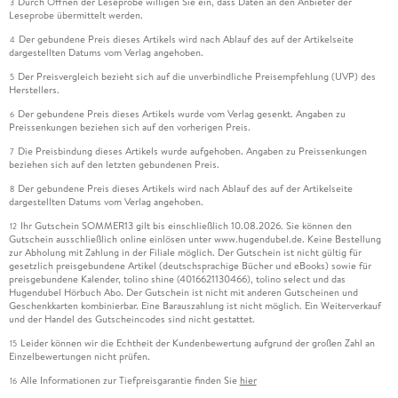
Durch Öffnen der Leseprobe willigen Sie ein, dass Daten an den Anbieter der
3
Leseprobe übermittelt werden.
Der gebundene Preis dieses Artikels wird nach Ablauf des auf der Artikelseite
4
dargestellten Datums vom Verlag angehoben.
Der Preisvergleich bezieht sich auf die unverbindliche Preisempfehlung (UVP) des
5
Herstellers.
Der gebundene Preis dieses Artikels wurde vom Verlag gesenkt. Angaben zu
6
Preissenkungen beziehen sich auf den vorherigen Preis.
Die Preisbindung dieses Artikels wurde aufgehoben. Angaben zu Preissenkungen
7
beziehen sich auf den letzten gebundenen Preis.
Der gebundene Preis dieses Artikels wird nach Ablauf des auf der Artikelseite
8
dargestellten Datums vom Verlag angehoben.
Ihr Gutschein SOMMER13 gilt bis einschließlich 10.08.2026. Sie können den
12
Gutschein ausschließlich online einlösen unter www.hugendubel.de. Keine Bestellung
zur Abholung mit Zahlung in der Filiale möglich. Der Gutschein ist nicht gültig für
gesetzlich preisgebundene Artikel (deutschsprachige Bücher und eBooks) sowie für
preisgebundene Kalender, tolino shine (4016621130466), tolino select und das
Hugendubel Hörbuch Abo. Der Gutschein ist nicht mit anderen Gutscheinen und
Geschenkkarten kombinierbar. Eine Barauszahlung ist nicht möglich. Ein Weiterverkauf
und der Handel des Gutscheincodes sind nicht gestattet.
Leider können wir die Echtheit der Kundenbewertung aufgrund der großen Zahl an
15
Einzelbewertungen nicht prüfen.
Alle Informationen zur Tiefpreisgarantie finden Sie
hier
16