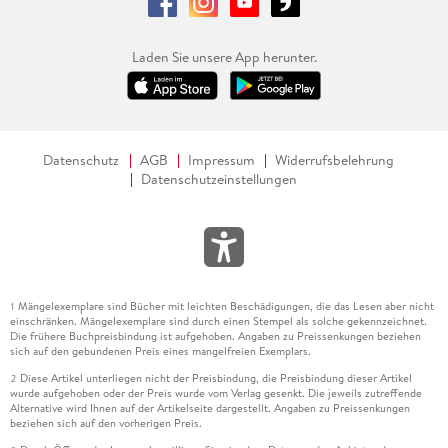
Laden Sie unsere App herunter.
Datenschutz
AGB
Impressum
Widerrufsbelehrung
Datenschutzeinstellungen
Mängelexemplare sind Bücher mit leichten Beschädigungen, die das Lesen aber nicht
1
einschränken. Mängelexemplare sind durch einen Stempel als solche gekennzeichnet.
Die frühere Buchpreisbindung ist aufgehoben. Angaben zu Preissenkungen beziehen
sich auf den gebundenen Preis eines mangelfreien Exemplars.
Diese Artikel unterliegen nicht der Preisbindung, die Preisbindung dieser Artikel
2
wurde aufgehoben oder der Preis wurde vom Verlag gesenkt. Die jeweils zutreffende
Alternative wird Ihnen auf der Artikelseite dargestellt. Angaben zu Preissenkungen
beziehen sich auf den vorherigen Preis.