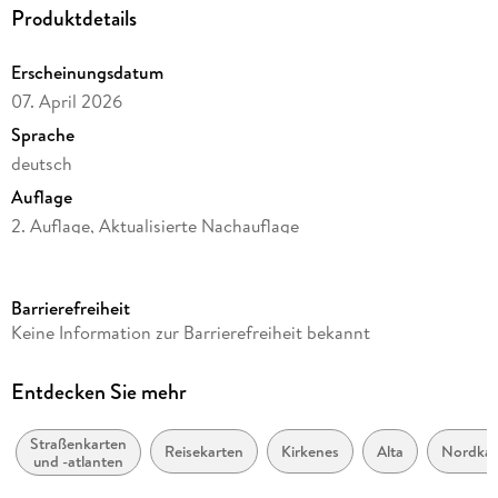
Blatt 1:
Norwegen Süd
Oslo - Bergen - Stavanger
Produktdetails
Blatt 2:
Norwegen Mitte
Trondheim - Lillehammer- Ålesund
Blatt 3:
Norwegen Nord
Tromsø - Bodø - Narvik
Erscheinungsdatum
Blatt 4:
Norwegen Nordkap
Hammerfest- Alta- Kirkenes
07. April 2026
Gedruckt in Österreich.
Sprache
deutsch
Auflage
2. Auflage, Aktualisierte Nachauflage
Reihe
freytag & berndt Straßenkarte, AK 0658
Barrierefreiheit
Verlag/Hersteller
Keine Information zur Barrierefreiheit bekannt
Kompass Karten GmbH
Maßstab
Entdecken Sie mehr
1:400000
Straßenkarten
Gewicht
Reisekarten
Kirkenes
Alta
Nordka
und -atlanten
128 g