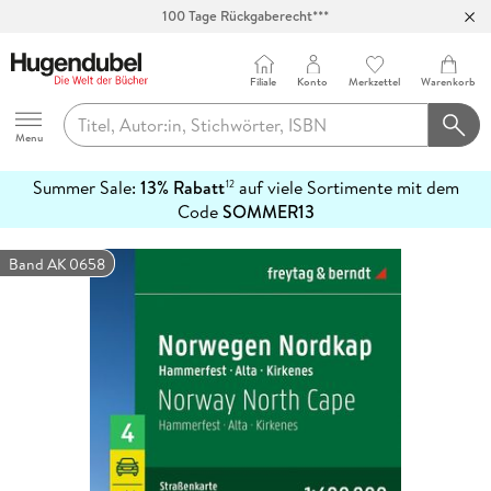
100 Tage Rückgaberecht***
Abholung in über 100 Filialen
Filiale
Konto
Merkzettel
Warenkorb
Hugendubel
Menu
Summer Sale:
13% Rabatt
auf viele Sortimente mit dem
12
mehr
Code
SOMMER13
erfahren
Band AK 0658