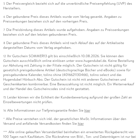
Der Preisvergleich bezieht sich auf die unverbindliche Preisempfehlung (UVP) des
5
Herstellers.
Der gebundene Preis dieses Artikels wurde vom Verlag gesenkt. Angaben zu
6
Preissenkungen beziehen sich auf den vorherigen Preis.
Die Preisbindung dieses Artikels wurde aufgehoben. Angaben zu Preissenkungen
7
beziehen sich auf den letzten gebundenen Preis.
Der gebundene Preis dieses Artikels wird nach Ablauf des auf der Artikelseite
8
dargestellten Datums vom Verlag angehoben.
Ihr Gutschein SOMMER13 gilt bis einschließlich 10.08.2026. Sie können den
12
Gutschein ausschließlich online einlösen unter www.hugendubel.de. Keine Bestellung
zur Abholung mit Zahlung in der Filiale möglich. Der Gutschein ist nicht gültig für
gesetzlich preisgebundene Artikel (deutschsprachige Bücher und eBooks) sowie für
preisgebundene Kalender, tolino shine (4016621130466), tolino select und das
Hugendubel Hörbuch Abo. Der Gutschein ist nicht mit anderen Gutscheinen und
Geschenkkarten kombinierbar. Eine Barauszahlung ist nicht möglich. Ein Weiterverkauf
und der Handel des Gutscheincodes sind nicht gestattet.
Leider können wir die Echtheit der Kundenbewertung aufgrund der großen Zahl an
15
Einzelbewertungen nicht prüfen.
Alle Informationen zur Tiefpreisgarantie finden Sie
hier
16
Alle Preise verstehen sich inkl. der gesetzlichen MwSt. Informationen über den
*
Versand und anfallende Versandkosten finden Sie
hier
Alle online gekauften Versandartikel beinhalten ein erweitertes Rückgaberecht von
***
100 Tagen nach Kaufdatum. Die Rücknahme von Bild-, Ton- und Datenträgern ist nur bei