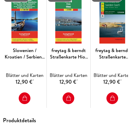
Slowenien /
freytag & berndt
freytag & berndt
Kroatien / Serbien /
Straßenkarte Hios
Straßenkarte
Bosnien-
1:50.000
Schweden Süd
Herzegowina /
1:250.000
Blätter und Karten
Blätter und Karten
Blätter und Karte
Montenegro /
12,90 €
12,90 €
12,90 €
*
*
*
Kosovo /
Mazedonien 1 : 1
000 000. Autokarte
Produktdetails