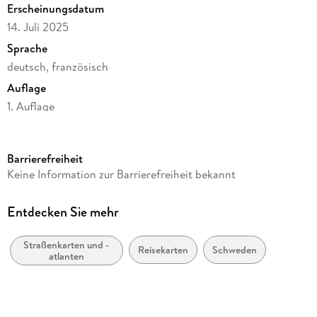
Erscheinungsdatum
14. Juli 2025
Sprache
deutsch, französisch
Auflage
1. Auflage
Reihe
freytag & berndt Straßenkarte, AK 06614
Barrierefreiheit
Herausgegeben von
Keine Information zur Barrierefreiheit bekannt
Freytag & Berndt
Verlag/Hersteller
Entdecken Sie mehr
KOMPASS Freytag & Berndt
Straßenkarten und -
Produktart
Reisekarten
Schweden
atlanten
Blätter und Karten
Maßstab
1:600000