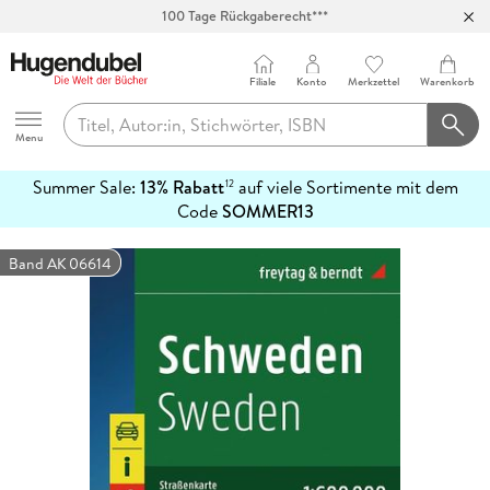
100 Tage Rückgaberecht***
Abholung in über 100 Filialen
Filiale
Konto
Merkzettel
Warenkorb
Hugendubel
Menu
Summer Sale:
13% Rabatt
auf viele Sortimente mit dem
12
mehr
Code
SOMMER13
erfahren
Band AK 06614