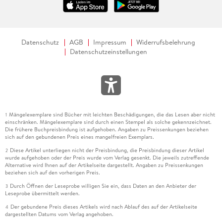
Datenschutz
AGB
Impressum
Widerrufsbelehrung
Datenschutzeinstellungen
Mängelexemplare sind Bücher mit leichten Beschädigungen, die das Lesen aber nicht
1
einschränken. Mängelexemplare sind durch einen Stempel als solche gekennzeichnet.
Die frühere Buchpreisbindung ist aufgehoben. Angaben zu Preissenkungen beziehen
sich auf den gebundenen Preis eines mangelfreien Exemplars.
Diese Artikel unterliegen nicht der Preisbindung, die Preisbindung dieser Artikel
2
wurde aufgehoben oder der Preis wurde vom Verlag gesenkt. Die jeweils zutreffende
Alternative wird Ihnen auf der Artikelseite dargestellt. Angaben zu Preissenkungen
beziehen sich auf den vorherigen Preis.
Durch Öffnen der Leseprobe willigen Sie ein, dass Daten an den Anbieter der
3
Leseprobe übermittelt werden.
Der gebundene Preis dieses Artikels wird nach Ablauf des auf der Artikelseite
4
dargestellten Datums vom Verlag angehoben.