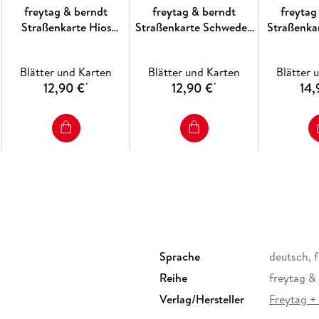
freytag & berndt
freytag & berndt
freytag
Straßenkarte Hios
Straßenkarte Schweden
Straßenka
1:50.000
Süd 1:250.000
1:7
Blätter und Karten
Blätter und Karten
Blätter 
12,90 €
12,90 €
14,
*
*
Sprache
deutsch, 
Reihe
freytag &
Verlag/Hersteller
Freytag +