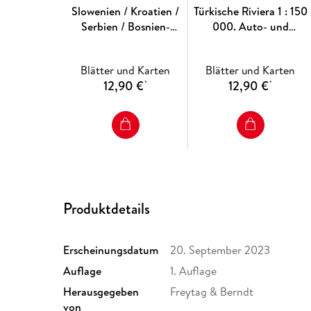
Slowenien / Kroatien /
Türkische Riviera 1 : 150
Serbien / Bosnien-
000. Auto- und
Herzegowina /
Freizeitkarte
Montenegro / Kosovo /
Blätter und Karten
Blätter und Karten
Mazedonien 1 : 1 000
12,90 €
12,90 €
*
*
000. Autokarte
Produktdetails
Erscheinungsdatum
20. September 2023
Auflage
1. Auflage
Herausgegeben
Freytag & Berndt
von