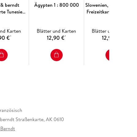
 & berndt
Ägypten 1 : 800 000
Slowenien, Straßen- un
rte Tunesien
Freizeitkarte 1:150.000,
00.000
freytag & berndt
und Karten
Blätter und Karten
Blätter und Karten
90 €
12,90 €
12,90 €
*
*
*
französisch
 berndt Straßenkarte, AK 0610
 Berndt