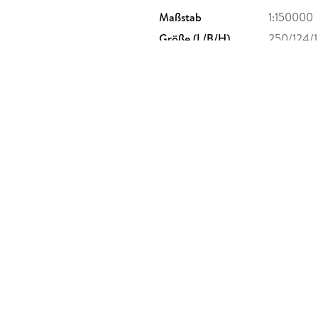
Maßstab
1:150000
Größe (L/B/H)
250/124/
Herstelleradresse
KOMPASS K
info@kom