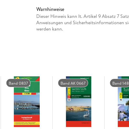
Ortsregister mit Postleitzahlen
Warnhinweise
Cityplan Florenz
Dieser Hinweis kann lt. Artikel 9 Absatz 7 Sa
ca. 123 x 92 cm, doppelseitig
Anweisungen und Sicherheitsinformationen si
werden kann.
Infoguide und Weinführer
Band 0837
Band AK 0667
Band 148