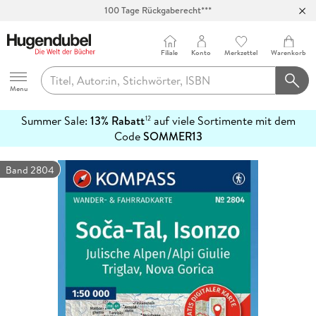
Abholung in über 100 Filialen
Filiale
Konto
Merkzettel
Warenkorb
Hugendubel
Menu
Summer Sale:
13% Rabatt
auf viele Sortimente mit dem
12
mehr
Code
SOMMER13
erfahren
Band 2804