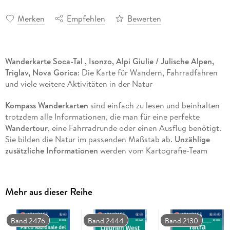
Merken
Empfehlen
Bewerten
Wanderkarte Soca-Tal , Isonzo, Alpi Giulie / Julische Alpen,
Triglav, Nova Gorica
: Die Karte für Wandern, Fahrradfahren
und viele weitere Aktivitäten in der Natur
Kompass Wanderkarten
sind einfach zu lesen und beinhalten
trotzdem alle Informationen, die man für eine perfekte
Wandertour
, eine Fahrradrunde oder einen Ausflug benötigt.
Sie bilden die Natur im passenden Maßstab ab.
Unzählige
zusätzliche Informationen
werden vom Kartografie-Team
laufend geprüft und erweitert. Die präzise Kartografie
beinhaltet alle
offiziellen Wanderwege mit Namen
und
Wegnummer (wie Fernwege), Fahrradwege (mit Trails),
Mehr aus dieser Reihe
Klettersteige, Gasthäuser und Hütten, Parkplätze, Bus &
Bahn, Skitouren und Loipen, Quellen, Badeplätze und vieles
mehr. Das macht die Karte ideal zum Entdecken neuer Ziele,
Band 2476
Band 2444
Band 2130
zum Planen von Touren und zum Orientieren unterwegs. Ein