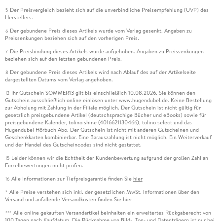
Der Preisvergleich bezieht sich auf die unverbindliche Preisempfehlung (UVP) des
5
Herstellers.
Der gebundene Preis dieses Artikels wurde vom Verlag gesenkt. Angaben zu
6
Preissenkungen beziehen sich auf den vorherigen Preis.
Die Preisbindung dieses Artikels wurde aufgehoben. Angaben zu Preissenkungen
7
beziehen sich auf den letzten gebundenen Preis.
Der gebundene Preis dieses Artikels wird nach Ablauf des auf der Artikelseite
8
dargestellten Datums vom Verlag angehoben.
Ihr Gutschein SOMMER13 gilt bis einschließlich 10.08.2026. Sie können den
12
Gutschein ausschließlich online einlösen unter www.hugendubel.de. Keine Bestellung
zur Abholung mit Zahlung in der Filiale möglich. Der Gutschein ist nicht gültig für
gesetzlich preisgebundene Artikel (deutschsprachige Bücher und eBooks) sowie für
preisgebundene Kalender, tolino shine (4016621130466), tolino select und das
Hugendubel Hörbuch Abo. Der Gutschein ist nicht mit anderen Gutscheinen und
Geschenkkarten kombinierbar. Eine Barauszahlung ist nicht möglich. Ein Weiterverkauf
und der Handel des Gutscheincodes sind nicht gestattet.
Leider können wir die Echtheit der Kundenbewertung aufgrund der großen Zahl an
15
Einzelbewertungen nicht prüfen.
Alle Informationen zur Tiefpreisgarantie finden Sie
hier
16
Alle Preise verstehen sich inkl. der gesetzlichen MwSt. Informationen über den
*
Versand und anfallende Versandkosten finden Sie
hier
Alle online gekauften Versandartikel beinhalten ein erweitertes Rückgaberecht von
***
100 Tagen nach Kaufdatum. Die Rücknahme von Bild-, Ton- und Datenträgern ist nur bei