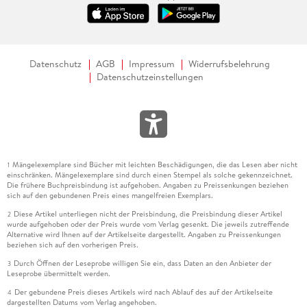
Datenschutz
AGB
Impressum
Widerrufsbelehrung
Datenschutzeinstellungen
Mängelexemplare sind Bücher mit leichten Beschädigungen, die das Lesen aber nicht
1
einschränken. Mängelexemplare sind durch einen Stempel als solche gekennzeichnet.
Die frühere Buchpreisbindung ist aufgehoben. Angaben zu Preissenkungen beziehen
sich auf den gebundenen Preis eines mangelfreien Exemplars.
Diese Artikel unterliegen nicht der Preisbindung, die Preisbindung dieser Artikel
2
wurde aufgehoben oder der Preis wurde vom Verlag gesenkt. Die jeweils zutreffende
Alternative wird Ihnen auf der Artikelseite dargestellt. Angaben zu Preissenkungen
beziehen sich auf den vorherigen Preis.
Durch Öffnen der Leseprobe willigen Sie ein, dass Daten an den Anbieter der
3
Leseprobe übermittelt werden.
Der gebundene Preis dieses Artikels wird nach Ablauf des auf der Artikelseite
4
dargestellten Datums vom Verlag angehoben.