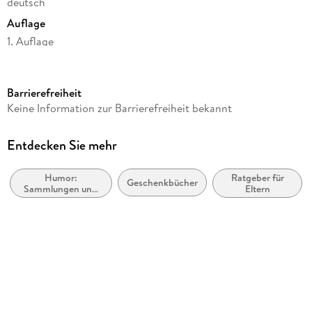
deutsch
Schulkindern, denn der nächste Elternabend kommt
bestimmt!
Auflage
1. Auflage
Seitenanzahl
80
Barrierefreiheit
Autor/Autorin
Keine Information zur Barrierefreiheit bekannt
Sebastian Fitzek
Illustrationen
Entdecken Sie mehr
Jörn "Stolli" Stollmann
Humor:
Ratgeber für
Verlag/Hersteller
Geschenkbücher
Sammlungen und
Eltern
Pattloch Geschenkbuch
Anthologien
Produktart
spiralgebunden
Gewicht
158 g
Größe (L/B/H)