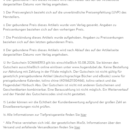
dargestellten Datums vom Verlag angehoben.
Der Preisvergleich bezieht sich auf die unverbindliche Preisempfehlung (UVP) des
5
Herstellers.
Der gebundene Preis dieses Artikels wurde vom Verlag gesenkt. Angaben zu
6
Preissenkungen beziehen sich auf den vorherigen Preis.
Die Preisbindung dieses Artikels wurde aufgehoben. Angaben zu Preissenkungen
7
beziehen sich auf den letzten gebundenen Preis.
Der gebundene Preis dieses Artikels wird nach Ablauf des auf der Artikelseite
8
dargestellten Datums vom Verlag angehoben.
Ihr Gutschein SOMMER13 gilt bis einschließlich 10.08.2026. Sie können den
12
Gutschein ausschließlich online einlösen unter www.hugendubel.de. Keine Bestellung
zur Abholung mit Zahlung in der Filiale möglich. Der Gutschein ist nicht gültig für
gesetzlich preisgebundene Artikel (deutschsprachige Bücher und eBooks) sowie für
preisgebundene Kalender, tolino shine (4016621130466), tolino select und das
Hugendubel Hörbuch Abo. Der Gutschein ist nicht mit anderen Gutscheinen und
Geschenkkarten kombinierbar. Eine Barauszahlung ist nicht möglich. Ein Weiterverkauf
und der Handel des Gutscheincodes sind nicht gestattet.
Leider können wir die Echtheit der Kundenbewertung aufgrund der großen Zahl an
15
Einzelbewertungen nicht prüfen.
Alle Informationen zur Tiefpreisgarantie finden Sie
hier
16
Alle Preise verstehen sich inkl. der gesetzlichen MwSt. Informationen über den
*
Versand und anfallende Versandkosten finden Sie
hier