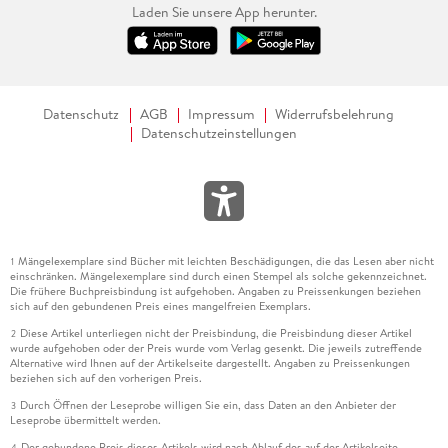
Laden Sie unsere App herunter.
Datenschutz
AGB
Impressum
Widerrufsbelehrung
Datenschutzeinstellungen
Mängelexemplare sind Bücher mit leichten Beschädigungen, die das Lesen aber nicht
1
einschränken. Mängelexemplare sind durch einen Stempel als solche gekennzeichnet.
Die frühere Buchpreisbindung ist aufgehoben. Angaben zu Preissenkungen beziehen
sich auf den gebundenen Preis eines mangelfreien Exemplars.
Diese Artikel unterliegen nicht der Preisbindung, die Preisbindung dieser Artikel
2
wurde aufgehoben oder der Preis wurde vom Verlag gesenkt. Die jeweils zutreffende
Alternative wird Ihnen auf der Artikelseite dargestellt. Angaben zu Preissenkungen
beziehen sich auf den vorherigen Preis.
Durch Öffnen der Leseprobe willigen Sie ein, dass Daten an den Anbieter der
3
Leseprobe übermittelt werden.
Der gebundene Preis dieses Artikels wird nach Ablauf des auf der Artikelseite
4