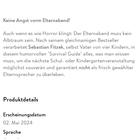
Keine Angst vorm Elternabend!
Auch wenn es wie Horror klingt: Der Elternabend muss kein
Albtraum sein. Nach seinem gleichnamigen Bestseller
verarbeitet
Sebastian Fitzek
, selbst Vater von vier Kindern, in
diesem humorvollen "Survival Guide" alles, was man wissen
muss, um die nächste Schul- oder Kindergartenveranstaltung
möglichst souverän und garantiert
nicht
als frisch gewählter
Elternsprecher zu überleben.
Schonungslos witzig: Anekdoten vom Elternabend und
Einblicke in den Klassenchat
Produktdetails
Praxiserprobte Tipps und Tricks für fast jede
Krisensituation, z. B. den Umgang mit verschiedenen
Erscheinungsdatum
Eltern-Typen, Elternabend-Packlisten und Sätze, die man
02. Mai 2024
niemals sagen sollte
Sprache
Lustiges Geschenk für alle Eltern von Kindergarten- und