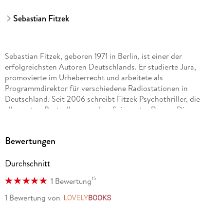
Sebastian Fitzek
Sebastian Fitzek, geboren 1971 in Berlin, ist einer der
erfolgreichsten Autoren Deutschlands. Er studierte Jura,
promovierte im Urheberrecht und arbeitete als
Programmdirektor für verschiedene Radiostationen in
Deutschland. Seit 2006 schreibt Fitzek Psychothriller, die
allesamt zu Bestsellern wurden. Sein erster Roman Die
Therapie eroberte innerhalb kürzester Zeit die Bestsellerliste
und wurde als bestes Krimidebüt für den Friedrich-Glauser-
Bewertungen
Preis nominiert.
Durchschnitt
Fitzeks Bücher wurden bisher in 36 Sprachen übersetzt und
weltweit über 21 Millionen Mal verkauft. Viele davon sind
15
1 Bewertung
inzwischen erfolgreich verfilmt so wurde Die Therapie als
sechsteilige Miniserie für Prime Video produziert und stieg
1 Bewertung
von
LovelyBooks
sofort auf Platz 1 der meistgesehenen deutschsprachigen
Sendungen ein. Zudem ist Sebastian Fitzek für seine