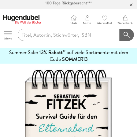
Abholung in über 100 Filialen
Filiale
Konto
Merkzettel
Warenkorb
Hugendubel
Menu
Summer Sale:
13% Rabatt
auf viele Sortimente mit dem
12
mehr
Code
SOMMER13
erfahren