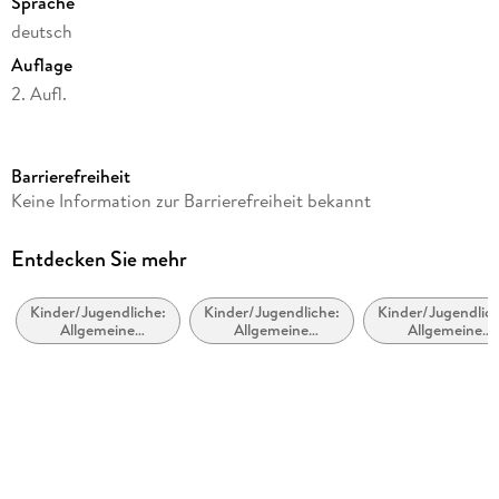
Sprache
deutsch
Auflage
2. Aufl.
Seitenanzahl
16
Barrierefreiheit
Altersempfehlung
Keine Information zur Barrierefreiheit bekannt
von 4 bis 7 Jahren
Reihe
Entdecken Sie mehr
Wieso? Weshalb? Warum?, 52
Kinder/Jugendliche:
Kinder/Jugendliche:
Kinder/Jugendlich
Autor/Autorin
Allgemeine
Allgemeine
Allgemeine
Susanne Gernhäuser
Interessen:
Interessen: Flora
Interessen:
Pflanzen und
und Fauna
Geologie, Klima u
Illustrationen
Bäume
physikalische We
Guido Wandrey
Verlag/Hersteller
Ravensburger Verlag