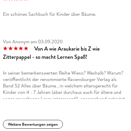
Ein schönes Sachbuch für Kinder über Bäume.
Von Anonym
am
03.09.2020
Von A wie Araukarie bis Z wie
Zitterpappel - so macht Lernen Spaß!
In seiner bemerkenswerten Reihe Wieso? Weshalb? Warum?
veröffentlicht der renommierte Ravensburger Verlag als
Band 52 Alles über Bäume , in welchem altersgerecht für
Kinder von 4 - 7 Jahren (aber durchaus auch für ältere und
sogar erwachsene Leser interessant!), ansprechend getextet
von Susanne Gernhäuser und mit gut dazu passenden
Illustrationen von Guido Wandrey versehen spannendes
Sachwissen zu heimischen und exotischen Bäumen
präsentiert werden.
Weitere Bewertungen zeigen
Lustige kleine Eichhörnchen sprechen die jungen Leser direkt