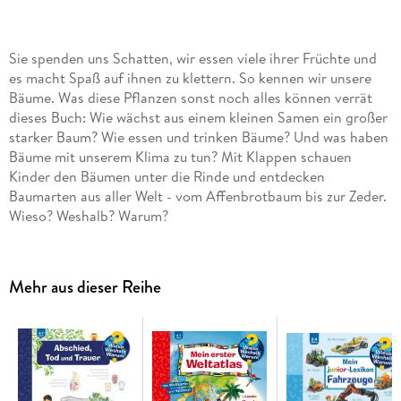
Sie spenden uns Schatten, wir essen viele ihrer Früchte und
es macht Spaß auf ihnen zu klettern. So kennen wir unsere
Bäume. Was diese Pflanzen sonst noch alles können verrät
dieses Buch: Wie wächst aus einem kleinen Samen ein großer
starker Baum? Wie essen und trinken Bäume? Und was haben
Bäume mit unserem Klima zu tun? Mit Klappen schauen
Kinder den Bäumen unter die Rinde und entdecken
Baumarten aus aller Welt - vom Affenbrotbaum bis zur Zeder.
Wieso? Weshalb? Warum?
Die Sachbuchreihe für Kinder von 4-7 Jahren
Jeden Tag entdecken Kinder etwas Neues - da kommen viele
Mehr aus dieser Reihe
Fragen auf. Warum sind die Dinosaurier ausgestorben? Wo ist
die Sonne in der Nacht? Wozu brauchen wir das Blut? Die
beliebte Sachbuchreihe Wieso? Weshalb? Warum? gibt
Kindern Antworten auf Augenhöhe. Dabei werden die
unterschiedlichsten Themen aus der Alltags- und
Interessenswelt der Kinder altersgerecht und mit viel Liebe