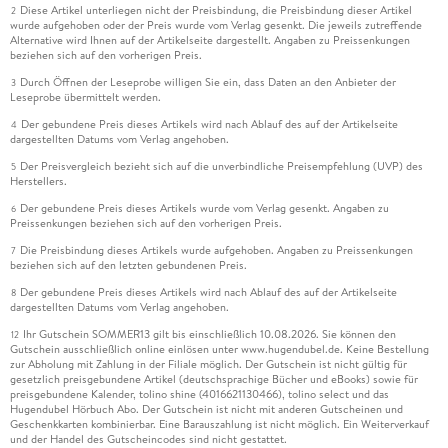
Diese Artikel unterliegen nicht der Preisbindung, die Preisbindung dieser Artikel
2
wurde aufgehoben oder der Preis wurde vom Verlag gesenkt. Die jeweils zutreffende
Alternative wird Ihnen auf der Artikelseite dargestellt. Angaben zu Preissenkungen
beziehen sich auf den vorherigen Preis.
Durch Öffnen der Leseprobe willigen Sie ein, dass Daten an den Anbieter der
3
Leseprobe übermittelt werden.
Der gebundene Preis dieses Artikels wird nach Ablauf des auf der Artikelseite
4
dargestellten Datums vom Verlag angehoben.
Der Preisvergleich bezieht sich auf die unverbindliche Preisempfehlung (UVP) des
5
Herstellers.
Der gebundene Preis dieses Artikels wurde vom Verlag gesenkt. Angaben zu
6
Preissenkungen beziehen sich auf den vorherigen Preis.
Die Preisbindung dieses Artikels wurde aufgehoben. Angaben zu Preissenkungen
7
beziehen sich auf den letzten gebundenen Preis.
Der gebundene Preis dieses Artikels wird nach Ablauf des auf der Artikelseite
8
dargestellten Datums vom Verlag angehoben.
Ihr Gutschein SOMMER13 gilt bis einschließlich 10.08.2026. Sie können den
12
Gutschein ausschließlich online einlösen unter www.hugendubel.de. Keine Bestellung
zur Abholung mit Zahlung in der Filiale möglich. Der Gutschein ist nicht gültig für
gesetzlich preisgebundene Artikel (deutschsprachige Bücher und eBooks) sowie für
preisgebundene Kalender, tolino shine (4016621130466), tolino select und das
Hugendubel Hörbuch Abo. Der Gutschein ist nicht mit anderen Gutscheinen und
Geschenkkarten kombinierbar. Eine Barauszahlung ist nicht möglich. Ein Weiterverkauf
und der Handel des Gutscheincodes sind nicht gestattet.