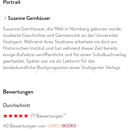
Portrait
Susanne Gernhäuser
Susanne Gernhäuser, die 1966 in Nürnberg geboren wurde,
studierte Geschichte und Germanistik an der Universität
Stuttgart. Während ihres Studiums arbeitete sie dort am
Historischen Institut und hat während dieser Zeit bereits
einige Aufsätze veröffentlicht und für einen Schulbuchverlag
gearbeitet. Später war sie als Lektorin für das
landeskundliche Buchprogramm eines Stuttgarter Verlags
verantwortlich. Seit der Geburt ihrer beiden Söhne arbeitet
sie als freischaffende Lektorin für verschiedene Verlage und
hat als Autorin zahlreiche Bücher für den Ravensburger
Bewertungen
Buchverlag geschrieben. Sie lebt in der Nähe des Bodensees.
Durchschnitt
15
77 Bewertungen
40 Bewertungen
von
LovelyBooks