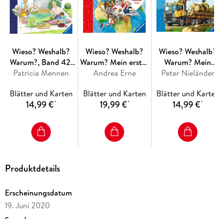
zum Detail unter die Lupe genommen.
Detailreiche Bilder, verständliche Sachtexte und
überraschende Klappen, die Bewegungen oder Abläufe
veranschaulichen und hinter die Dinge blicken lassen,
ermöglichen Kindern, sich ihre Themen selbst zu erschließen.
Wieso? Weshalb?
Wieso? Weshalb?
Wieso? Weshalb?
Der Spaß am eigenhändigen Entdecken, die liebevolle
Warum?, Band 42:
Warum? Mein erster
Warum? Mein
Umsetzung und die qualitativ hochwertige Ausstattung
Abschied, Tod und
Patricia Mennen
Andrea Erne
Weltatlas
Peter Nieländer
junior-Lexikon:
garantieren langanhaltende Freude an jedem einzelnen Buch.
Trauer
Fahrzeuge
Blätter und Karten
Blätter und Karten
Blätter und Karte
14,99 €
19,99 €
14,99 €
*
*
*
Produktdetails
Erscheinungsdatum
19. Juni 2020