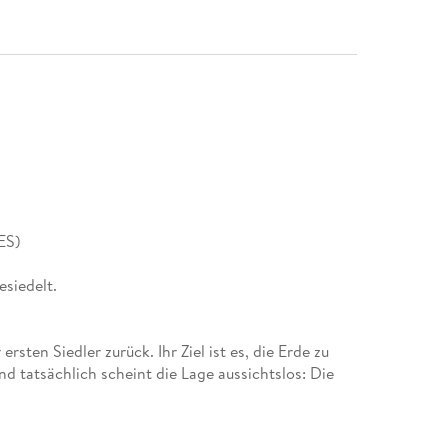
ES)
siedelt.
ten Siedler zurück. Ihr Ziel ist es, die Erde zu
 tatsächlich scheint die Lage aussichtslos: Die
Die Besatzung des "(T)Raumschiff Surprise" muss auf