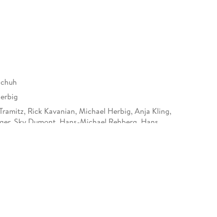
ngig machen. Die Crew hat allerdings eine sehr viel
mmt deshalb nur sehr widerwillig ein Taxi zur Erde.
Schuh
erbig
Tramitz, Rick Kavanian, Michael Herbig, Anja Kling,
iger, Sky Dumont, Hans-Michael Rehberg, Hans
lwachs, Reiner Schöne, Christoph Maria Herbst,
oorten, Tim Wilde, Herman Van Ulzen, Gerd Rigauer,
artholomäus, Sirone Jones, Anton Figl, Maverick
acia Widmer, Edeltraud Schubert, Albee Lesotho,
er, Andreas Seifert, Waldemar Kobus, Diana
ans-Jürgen Silbermann, Thorsten Wolf, Marc
 Errol Trotman-Harewood, Brigitte Beyeler, Klaus-
, Conrad F. Geier, Eric Gladhart, Michael Rossié,