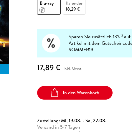
Fremdsprachige Bücher
Blu-ray
Kalender
n Lernhilfen
 Jugendbücher
eiber
Hörbuch Downloads im Bundle
cher
 Vergleich
 Puzzlezubehör
Lernen
New Adult
STABILO
18,29 €
Taschenbücher
hilfen
hriller
 Backen
er
lender
Ratgeber
op
hriller
Romance
Sachbücher
Sparen Sie zusätzlich 13%
auf 
12
precher:innen
Artikel mit dem Gutscheincode
Science Fiction
SOMMER13
Fremdsprachige Bücher
17,89 €
inkl. Mwst.
In den Warenkorb
Zustellung:
Mi, 19.08. - Sa, 22.08.
Versand in 5-7 Tagen