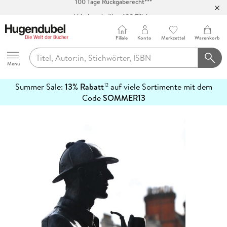
Abholung in über 100 Filialen
Filiale
Konto
Merkzettel
Warenkorb
Hugendubel
Menu
Summer Sale:
13% Rabatt
auf viele Sortimente mit dem
12
mehr
Code
SOMMER13
erfahren