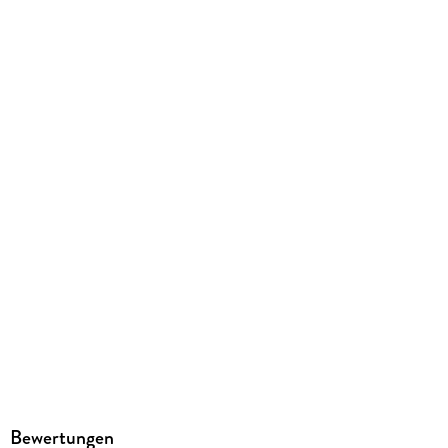
122 g
Größe (L/B/H)
194/124/8 mm
ISBN
9783199529583
Herstelleradresse
Hueber Verlag GmbH & Co. KG, Baubergerstr. 30, 80992
München, kundenservice@hueber.de
Bewertungen