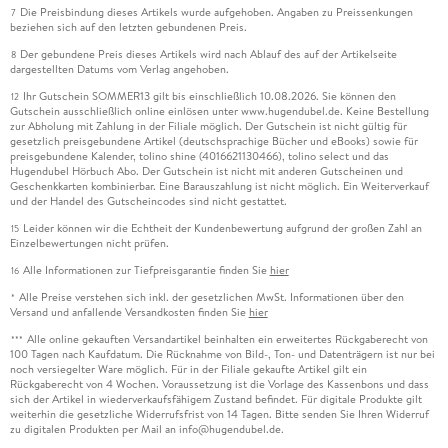
Die Preisbindung dieses Artikels wurde aufgehoben. Angaben zu Preissenkungen
7
beziehen sich auf den letzten gebundenen Preis.
Der gebundene Preis dieses Artikels wird nach Ablauf des auf der Artikelseite
8
dargestellten Datums vom Verlag angehoben.
Ihr Gutschein SOMMER13 gilt bis einschließlich 10.08.2026. Sie können den
12
Gutschein ausschließlich online einlösen unter www.hugendubel.de. Keine Bestellung
zur Abholung mit Zahlung in der Filiale möglich. Der Gutschein ist nicht gültig für
gesetzlich preisgebundene Artikel (deutschsprachige Bücher und eBooks) sowie für
preisgebundene Kalender, tolino shine (4016621130466), tolino select und das
Hugendubel Hörbuch Abo. Der Gutschein ist nicht mit anderen Gutscheinen und
Geschenkkarten kombinierbar. Eine Barauszahlung ist nicht möglich. Ein Weiterverkauf
und der Handel des Gutscheincodes sind nicht gestattet.
Leider können wir die Echtheit der Kundenbewertung aufgrund der großen Zahl an
15
Einzelbewertungen nicht prüfen.
Alle Informationen zur Tiefpreisgarantie finden Sie
hier
16
Alle Preise verstehen sich inkl. der gesetzlichen MwSt. Informationen über den
*
Versand und anfallende Versandkosten finden Sie
hier
Alle online gekauften Versandartikel beinhalten ein erweitertes Rückgaberecht von
***
100 Tagen nach Kaufdatum. Die Rücknahme von Bild-, Ton- und Datenträgern ist nur bei
noch versiegelter Ware möglich. Für in der Filiale gekaufte Artikel gilt ein
Rückgaberecht von 4 Wochen. Voraussetzung ist die Vorlage des Kassenbons und dass
sich der Artikel in wiederverkaufsfähigem Zustand befindet. Für digitale Produkte gilt
weiterhin die gesetzliche Widerrufsfrist von 14 Tagen. Bitte senden Sie Ihren Widerruf
zu digitalen Produkten per Mail an info@hugendubel.de.