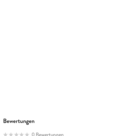
Gewicht
495 g
Größe (L/B/H)
250/200/12 mm
Sonstiges
Großformatiges Paperback. Klappenbroschur
ISBN
9788365242280
Bewertungen
0 Bewertungen