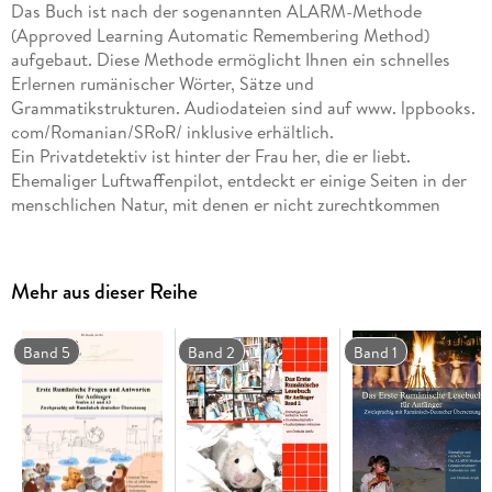
Das Buch ist nach der sogenannten ALARM-Methode
(Approved Learning Automatic Remembering Method)
aufgebaut. Diese Methode ermöglicht Ihnen ein schnelles
Erlernen rumänischer Wörter, Sätze und
Grammatikstrukturen. Audiodateien sind auf www. lppbooks.
com/Romanian/SRoR/ inklusive erhältlich.
Ein Privatdetektiv ist hinter der Frau her, die er liebt.
Ehemaliger Luftwaffenpilot, entdeckt er einige Seiten in der
menschlichen Natur, mit denen er nicht zurechtkommen
kann. Worte werden im Buch oft wiederholt, dadurch kann
man sich leichter an sie erinnern. Die Audiodateien sind auf
www. lppbooks. com/Romanian/SRoR/ inklusive erhältlich.
Mehr aus dieser Reihe
Zum Sprachenlernen gibt es kaum eine effizientere Methode
als Bilinguale Bücher. Diese bieten eine parallele
Band 5
Band 2
Band 1
Übersetzung, die dem Leser das Erlernen einer Sprache in
kürzester Zeit ermöglicht. Auf einem Blick kann hier sofort
gesehen werden, was unbekannte Wörter bedeuten - denn die
Übersetzung befindet sich meist auf derselben Seite. So
macht Vokabeln lernen Spaß und gelingt spielend leicht.