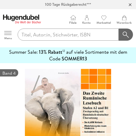
100 Tage Rückgaberecht***
Abholung in über 100 Filialen
Filiale
Konto
Merkzettel
Warenkorb
Hugendubel
Menu
Summer Sale:
13% Rabatt
auf viele Sortimente mit dem
12
mehr
Code
SOMMER13
erfahren
Band 4