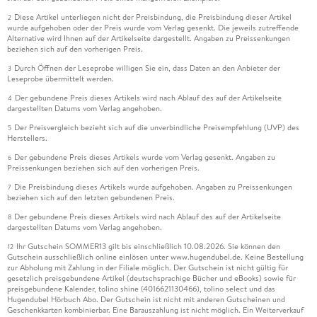
Diese Artikel unterliegen nicht der Preisbindung, die Preisbindung dieser Artikel
2
wurde aufgehoben oder der Preis wurde vom Verlag gesenkt. Die jeweils zutreffende
Alternative wird Ihnen auf der Artikelseite dargestellt. Angaben zu Preissenkungen
beziehen sich auf den vorherigen Preis.
Durch Öffnen der Leseprobe willigen Sie ein, dass Daten an den Anbieter der
3
Leseprobe übermittelt werden.
Der gebundene Preis dieses Artikels wird nach Ablauf des auf der Artikelseite
4
dargestellten Datums vom Verlag angehoben.
Der Preisvergleich bezieht sich auf die unverbindliche Preisempfehlung (UVP) des
5
Herstellers.
Der gebundene Preis dieses Artikels wurde vom Verlag gesenkt. Angaben zu
6
Preissenkungen beziehen sich auf den vorherigen Preis.
Die Preisbindung dieses Artikels wurde aufgehoben. Angaben zu Preissenkungen
7
beziehen sich auf den letzten gebundenen Preis.
Der gebundene Preis dieses Artikels wird nach Ablauf des auf der Artikelseite
8
dargestellten Datums vom Verlag angehoben.
Ihr Gutschein SOMMER13 gilt bis einschließlich 10.08.2026. Sie können den
12
Gutschein ausschließlich online einlösen unter www.hugendubel.de. Keine Bestellung
zur Abholung mit Zahlung in der Filiale möglich. Der Gutschein ist nicht gültig für
gesetzlich preisgebundene Artikel (deutschsprachige Bücher und eBooks) sowie für
preisgebundene Kalender, tolino shine (4016621130466), tolino select und das
Hugendubel Hörbuch Abo. Der Gutschein ist nicht mit anderen Gutscheinen und
Geschenkkarten kombinierbar. Eine Barauszahlung ist nicht möglich. Ein Weiterverkauf