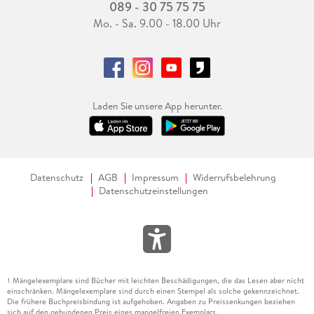
089 - 30 75 75 75
Mo. - Sa. 9.00 - 18.00 Uhr
Laden Sie unsere App herunter.
Datenschutz
AGB
Impressum
Widerrufsbelehrung
Datenschutzeinstellungen
Mängelexemplare sind Bücher mit leichten Beschädigungen, die das Lesen aber nicht
1
einschränken. Mängelexemplare sind durch einen Stempel als solche gekennzeichnet.
Die frühere Buchpreisbindung ist aufgehoben. Angaben zu Preissenkungen beziehen
sich auf den gebundenen Preis eines mangelfreien Exemplars.