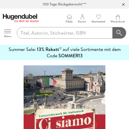
100 Tage Rückgaberecht***
Abholung in über 100 Filialen
Filiale
Konto
Merkzettel
Warenkorb
Hugendubel
Menu
Summer Sale:
13% Rabatt
auf viele Sortimente mit dem
12
mehr
Code
SOMMER13
erfahren