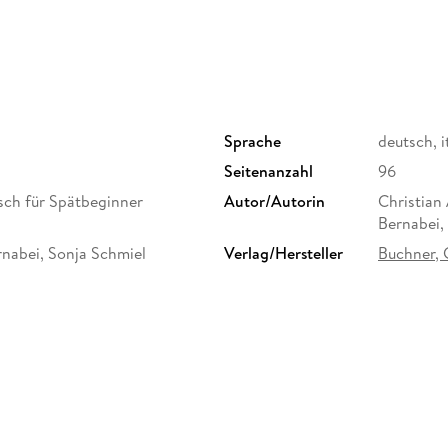
Sprache
deutsch, i
Seitenanzahl
96
isch für Spätbeginner
Autor/Autorin
Christian 
Bernabei,
rnabei, Sonja Schmiel
Verlag/Hersteller
Buchner, 
Schulbuch-Region
Rheinland
hule, Gymnasium
Gewicht
328 g
Sonstiges
Mit CD-R
Herstelleradresse
C.C.Buchn
Bamberg, 