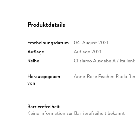
Produktdetails
Erscheinungsdatum
04. August 2021
Auflage
Auflage 2021
Reihe
Ci siamo Ausgabe A / Italien
Herausgegeben
Anne-Rose Fischer, Paola Be
von
Produktart
CD-ROM
Schulform
Sekundarstufe II, Gesamtsc
Barrierefreiheit
Größe (L/B/H)
291/206/7 mm
Keine Information zur Barrierefreiheit bekannt
ISBN
9783661393032