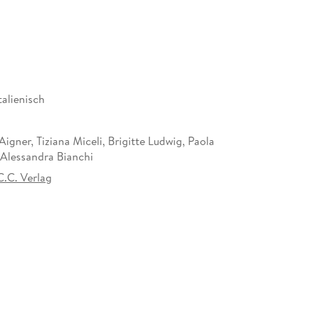
talienisch
Aigner, Tiziana Miceli, Brigitte Ludwig, Paola
 Alessandra Bianchi
C.C. Verlag
-Pfalz
om und Beiheft
er Verlag GmbH & Co. KG, Laubanger 8, 96052
Lisa Bielawski, service@ccbuchner.de