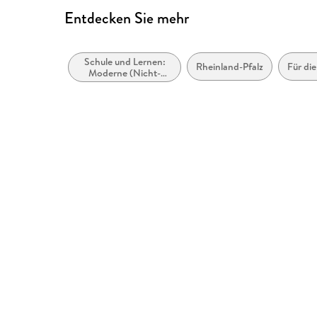
Entdecken Sie mehr
Schule und Lernen:
Rheinland-Pfalz
Für di
Moderne (Nicht-
Mutter- oder Zweit-)
Sprachen:
Fremdsprachenerwerb