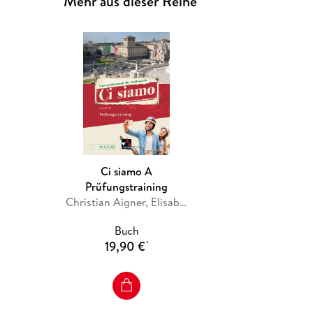
Mehr aus dieser Reihe
Ci siamo A
Prüfungstraining
Christian Aigner, Elisabeth Aigner, Brigitte Ludwig, Paola Bernabei, Ingrid Ickler
Buch
19,90 €
*