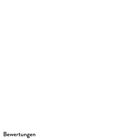
288 g
Größe (L/B/H)
292/211/9 mm
ISBN
9783128030319
Herstelleradresse
Ernst Klett Verlag GmbH, Rotebühlstraße 77, 70178
Stuttgart, Deutschland, produktsicherheit@klett.de
Bewertungen