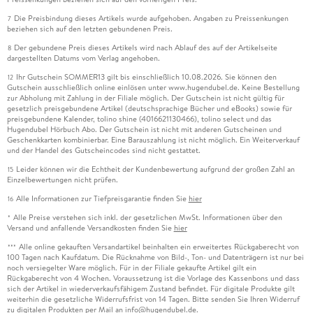
Die Preisbindung dieses Artikels wurde aufgehoben. Angaben zu Preissenkungen
7
beziehen sich auf den letzten gebundenen Preis.
Der gebundene Preis dieses Artikels wird nach Ablauf des auf der Artikelseite
8
dargestellten Datums vom Verlag angehoben.
Ihr Gutschein SOMMER13 gilt bis einschließlich 10.08.2026. Sie können den
12
Gutschein ausschließlich online einlösen unter www.hugendubel.de. Keine Bestellung
zur Abholung mit Zahlung in der Filiale möglich. Der Gutschein ist nicht gültig für
gesetzlich preisgebundene Artikel (deutschsprachige Bücher und eBooks) sowie für
preisgebundene Kalender, tolino shine (4016621130466), tolino select und das
Hugendubel Hörbuch Abo. Der Gutschein ist nicht mit anderen Gutscheinen und
Geschenkkarten kombinierbar. Eine Barauszahlung ist nicht möglich. Ein Weiterverkauf
und der Handel des Gutscheincodes sind nicht gestattet.
Leider können wir die Echtheit der Kundenbewertung aufgrund der großen Zahl an
15
Einzelbewertungen nicht prüfen.
Alle Informationen zur Tiefpreisgarantie finden Sie
hier
16
Alle Preise verstehen sich inkl. der gesetzlichen MwSt. Informationen über den
*
Versand und anfallende Versandkosten finden Sie
hier
Alle online gekauften Versandartikel beinhalten ein erweitertes Rückgaberecht von
***
100 Tagen nach Kaufdatum. Die Rücknahme von Bild-, Ton- und Datenträgern ist nur bei
noch versiegelter Ware möglich. Für in der Filiale gekaufte Artikel gilt ein
Rückgaberecht von 4 Wochen. Voraussetzung ist die Vorlage des Kassenbons und dass
sich der Artikel in wiederverkaufsfähigem Zustand befindet. Für digitale Produkte gilt
weiterhin die gesetzliche Widerrufsfrist von 14 Tagen. Bitte senden Sie Ihren Widerruf
zu digitalen Produkten per Mail an info@hugendubel.de.