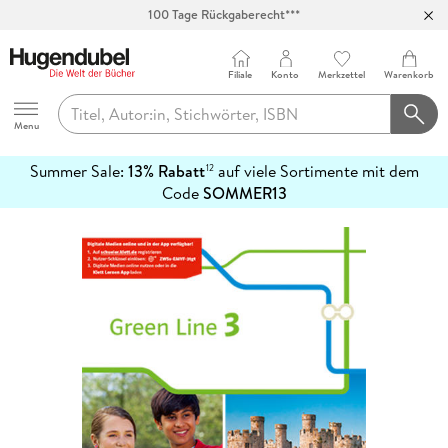
100 Tage Rückgaberecht***
Abholung in über 100 Filialen
Filiale
Konto
Merkzettel
Warenkorb
Hugendubel
Menu
Summer Sale:
13% Rabatt
auf viele Sortimente mit dem
12
mehr
Code
SOMMER13
erfahren