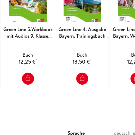
Green Line 5.Workbook
Green Line 4. Ausgabe
Green Lin
mit Audios 9. Klasse.
Bayern. Trainingsbuch
Bayern. W
Ausgabe Bayern
Schulaufgaben, Heft mit
Audios 
Lösungen und CD-ROM
Buch
Buch
B
8. Klasse
12,25 €
13,50 €
12,
*
*
Sprache
deutsch, 