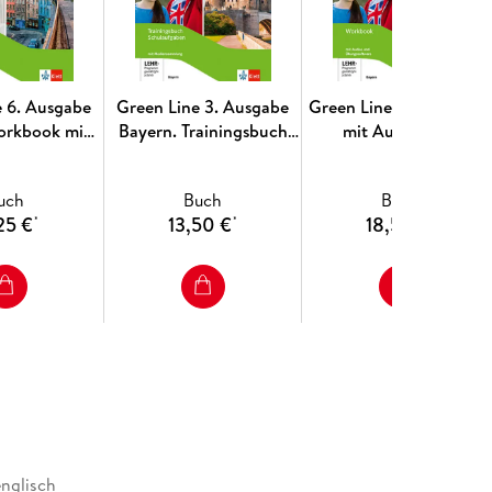
e 6. Ausgabe
Green Line 3. Ausgabe
Green Line 3. Workboo
orkbook mit
Bayern. Trainingsbuch
mit Audios und
Klasse 10
Schulaufgaben, Heft mit
Übungssoftware 7.
Lösungen und CD-ROM
Klasse. Ausgabe Bayern
uch
Buch
Buch
7. Klasse
25 €
13,50 €
18,50 €
*
*
*
englisch