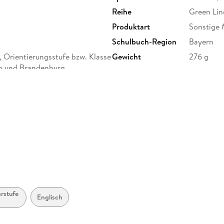
Reihe
Green Lin
Produktart
Sonstige
Schulbuch-Region
Bayern
 Orientierungsstufe bzw. Klasse
Gewicht
276 g
in und Brandenburg
ISBN
9783128
tebühlstraße 77, 70178
uktsicherheit@klett.de
arstufe
Englisch