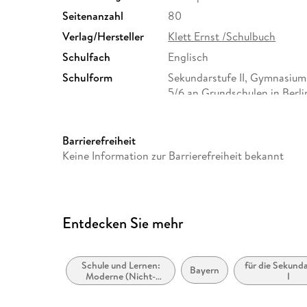
Seitenanzahl
80
Verlag/Hersteller
Klett Ernst /Schulbuch
Schulfach
Englisch
Schulform
Sekundarstufe II, Gymnasium,
5/6 an Grundschulen in Berl
Größe (L/B/H)
294/208/12 mm
Herstelleradresse
Ernst Klett Verlag GmbH, Ro
Barrierefreiheit
Stuttgart, Deutschland, prod
Keine Information zur Barrierefreiheit bekannt
Entdecken Sie mehr
Schule und Lernen:
für die Sekund
Bayern
Moderne (Nicht-
I
Mutter- oder Zweit-)
Sprachen: