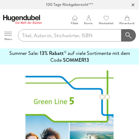
100 Tage Rückgaberecht***
Abholung in über 100 Filialen
Filiale
Konto
Merkzettel
Warenkorb
Hugendubel
Menu
Summer Sale:
13% Rabatt
auf viele Sortimente mit dem
12
mehr
Code
SOMMER13
erfahren