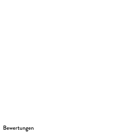
256 g
Größe (L/B/H)
297/212/7 mm
ISBN
9783128030517
Herstelleradresse
Ernst Klett Verlag GmbH, Rotebühlstraße 77, 70178
Stuttgart, Deutschland, produktsicherheit@klett.de
Bewertungen