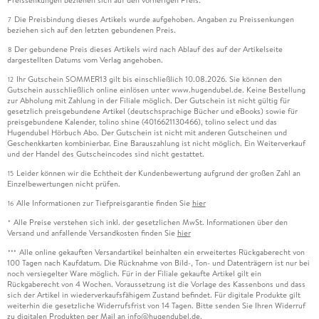
Die Preisbindung dieses Artikels wurde aufgehoben. Angaben zu Preissenkungen
7
beziehen sich auf den letzten gebundenen Preis.
Der gebundene Preis dieses Artikels wird nach Ablauf des auf der Artikelseite
8
dargestellten Datums vom Verlag angehoben.
Ihr Gutschein SOMMER13 gilt bis einschließlich 10.08.2026. Sie können den
12
Gutschein ausschließlich online einlösen unter www.hugendubel.de. Keine Bestellung
zur Abholung mit Zahlung in der Filiale möglich. Der Gutschein ist nicht gültig für
gesetzlich preisgebundene Artikel (deutschsprachige Bücher und eBooks) sowie für
preisgebundene Kalender, tolino shine (4016621130466), tolino select und das
Hugendubel Hörbuch Abo. Der Gutschein ist nicht mit anderen Gutscheinen und
Geschenkkarten kombinierbar. Eine Barauszahlung ist nicht möglich. Ein Weiterverkauf
und der Handel des Gutscheincodes sind nicht gestattet.
Leider können wir die Echtheit der Kundenbewertung aufgrund der großen Zahl an
15
Einzelbewertungen nicht prüfen.
Alle Informationen zur Tiefpreisgarantie finden Sie
hier
16
Alle Preise verstehen sich inkl. der gesetzlichen MwSt. Informationen über den
*
Versand und anfallende Versandkosten finden Sie
hier
Alle online gekauften Versandartikel beinhalten ein erweitertes Rückgaberecht von
***
100 Tagen nach Kaufdatum. Die Rücknahme von Bild-, Ton- und Datenträgern ist nur bei
noch versiegelter Ware möglich. Für in der Filiale gekaufte Artikel gilt ein
Rückgaberecht von 4 Wochen. Voraussetzung ist die Vorlage des Kassenbons und dass
sich der Artikel in wiederverkaufsfähigem Zustand befindet. Für digitale Produkte gilt
weiterhin die gesetzliche Widerrufsfrist von 14 Tagen. Bitte senden Sie Ihren Widerruf
zu digitalen Produkten per Mail an info@hugendubel.de.