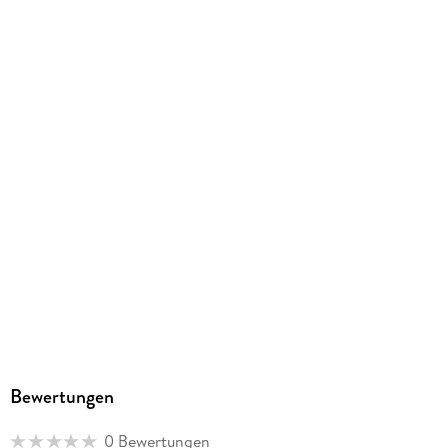
ISBN
9783141003802
Herstelleradresse
Westermann Bildungsmedien Verlag GmbH, Georg-
Westermann-Allee 66, 38104 Braunschweig,
Produktsicherheit, service@westermann.de
Bewertungen
0 Bewertungen