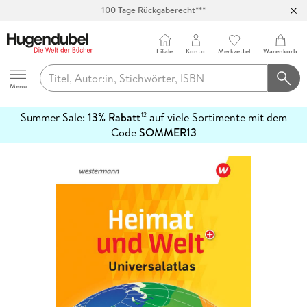
100 Tage Rückgaberecht***
Abholung in über 100 Filialen
Filiale
Konto
Merkzettel
Warenkorb
Hugendubel
Menu
Summer Sale:
13% Rabatt
auf viele Sortimente mit dem
12
mehr
Code
SOMMER13
erfahren