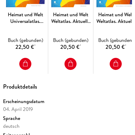
Brandenburg enthält zusätzliche Karten zu allen relevanten
Themen des Geschichtsunterrichts. Ein Zeitstrahl hilft dabei,
die abgebildeten Ereignisse in Zeit und Dauer einzuordnen.
Heimat und Welt
Heimat und Welt
Heimat und Welt
Grafische Elemente und Abbildungen am Kartenrand liefern
Universalatlas.
Weltatlas. Aktuelle
Weltatlas. Aktuell
visuelle Eindrücke zur jeweiligen Epoche.
Rheinland-Pfalz
Ausgabe Thüringen
Ausgabe
Mecklenburg-
Lernen Sie unter
westermann. de/heimatundwelt
alle Details
Buch (gebunden)
Buch (gebunden)
Buch (gebunden)
Vorpommern
der Neubearbeitung kennen.
22,50 €
20,50 €
20,50 €
*
*
*
Produktdetails
Erscheinungsdatum
04. April 2019
Sprache
deutsch