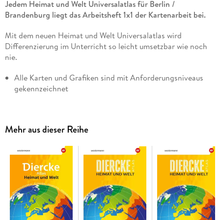
Jedem Heimat und Welt Universalatlas für Berlin /
Brandenburg liegt das Arbeitsheft 1x1 der Kartenarbeit bei.
Mit dem neuen Heimat und Welt Universalatlas wird
Differenzierung im Unterricht so leicht umsetzbar wie noch
nie.
Alle Karten und Grafiken sind mit Anforderungsniveaus
gekennzeichnet
Umfassendes Onlinematerial: Förderkarten, Ebenen-PDFs
zu Atlas-Karten, Filme, Animationen und mehr
Mehr aus dieser Reihe
Einfache Kartensprache zum Aufbau eines grundlegenden
Wortschatzes
Komplett digital verfügbar als BiBox für Lehrer/-innen und
Schüler/-innen
Geographie, Geschichte und Politik
Der Heimat und Welt Universalatlas für Berlin und