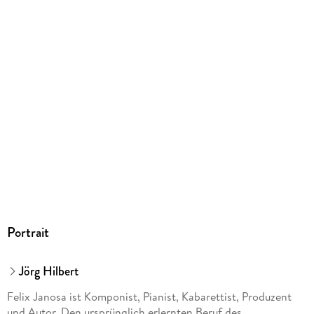
Portrait
Jörg Hilbert
Felix Janosa ist Komponist, Pianist, Kabarettist, Produzent
und Autor. Den ursprünglich erlernten Beruf des