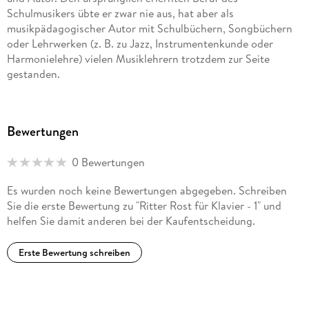
Schulmusikers übte er zwar nie aus, hat aber als
musikpädagogischer Autor mit Schulbüchern, Songbüchern
oder Lehrwerken (z. B. zu Jazz, Instrumentenkunde oder
Harmonielehre) vielen Musiklehrern trotzdem zur Seite
gestanden.
Jörg Hilbert ist als Autor und Zeichner bekannt geworden,
besonders durch seine 'Ritter-Rost-Kinderbuchmusicals'
Bewertungen
(Musik Felix Janosa), die mehrfach ausgezeichnet wurden.
Der Autor lebt mit seiner Familie im Ruhrgebiet.
0 Bewertungen
Es wurden noch keine Bewertungen abgegeben. Schreiben
Sie die erste Bewertung zu "Ritter Rost für Klavier - 1" und
helfen Sie damit anderen bei der Kaufentscheidung.
Erste Bewertung schreiben