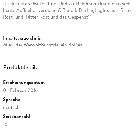
für die untere Mittelstufe. Und zur Belohnung kann man sich
bunte Aufkleber verdienen". Band 1: Die Highlights aus "Ritter
Rost" und "Ritter Rost und das Gespenst""
Inhaltsverzeichnis
Mies, der WerwolfBurgfräulein BoDas
SchlossgespenstSchimpflied des DrachenHallo, Herr
ZirkusdirektorKoks, der DracheRitter RostWenn die Turmuhr
Zwölfe schlägtPost für Ritter RostTief im
Produktdetails
FabelwesenwaldKönig Bleifuß SuperhirnZu spät zum
Gänseblümchen pflücken
Erscheinungsdatum
01. Februar 2016
Sprache
deutsch
Seitenanzahl
16
Autor/Autorin