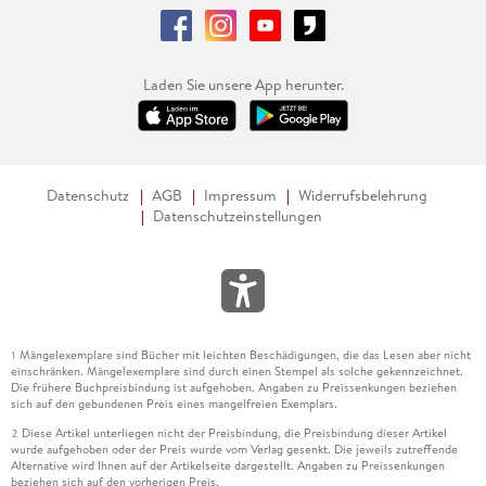
Laden Sie unsere App herunter.
Datenschutz
AGB
Impressum
Widerrufsbelehrung
Datenschutzeinstellungen
Mängelexemplare sind Bücher mit leichten Beschädigungen, die das Lesen aber nicht
1
einschränken. Mängelexemplare sind durch einen Stempel als solche gekennzeichnet.
Die frühere Buchpreisbindung ist aufgehoben. Angaben zu Preissenkungen beziehen
sich auf den gebundenen Preis eines mangelfreien Exemplars.
Diese Artikel unterliegen nicht der Preisbindung, die Preisbindung dieser Artikel
2
wurde aufgehoben oder der Preis wurde vom Verlag gesenkt. Die jeweils zutreffende
Alternative wird Ihnen auf der Artikelseite dargestellt. Angaben zu Preissenkungen
beziehen sich auf den vorherigen Preis.