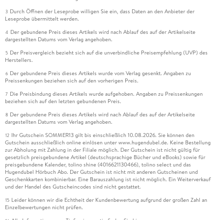
Durch Öffnen der Leseprobe willigen Sie ein, dass Daten an den Anbieter der
3
Leseprobe übermittelt werden.
Der gebundene Preis dieses Artikels wird nach Ablauf des auf der Artikelseite
4
dargestellten Datums vom Verlag angehoben.
Der Preisvergleich bezieht sich auf die unverbindliche Preisempfehlung (UVP) des
5
Herstellers.
Der gebundene Preis dieses Artikels wurde vom Verlag gesenkt. Angaben zu
6
Preissenkungen beziehen sich auf den vorherigen Preis.
Die Preisbindung dieses Artikels wurde aufgehoben. Angaben zu Preissenkungen
7
beziehen sich auf den letzten gebundenen Preis.
Der gebundene Preis dieses Artikels wird nach Ablauf des auf der Artikelseite
8
dargestellten Datums vom Verlag angehoben.
Ihr Gutschein SOMMER13 gilt bis einschließlich 10.08.2026. Sie können den
12
Gutschein ausschließlich online einlösen unter www.hugendubel.de. Keine Bestellung
zur Abholung mit Zahlung in der Filiale möglich. Der Gutschein ist nicht gültig für
gesetzlich preisgebundene Artikel (deutschsprachige Bücher und eBooks) sowie für
preisgebundene Kalender, tolino shine (4016621130466), tolino select und das
Hugendubel Hörbuch Abo. Der Gutschein ist nicht mit anderen Gutscheinen und
Geschenkkarten kombinierbar. Eine Barauszahlung ist nicht möglich. Ein Weiterverkauf
und der Handel des Gutscheincodes sind nicht gestattet.
Leider können wir die Echtheit der Kundenbewertung aufgrund der großen Zahl an
15
Einzelbewertungen nicht prüfen.