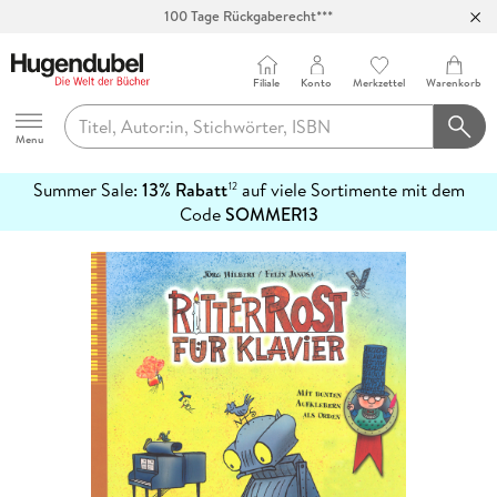
100 Tage Rückgaberecht***
Abholung in über 100 Filialen
Filiale
Konto
Merkzettel
Warenkorb
Hugendubel
Menu
Summer Sale:
13% Rabatt
auf viele Sortimente mit dem
12
mehr
Code
SOMMER13
erfahren