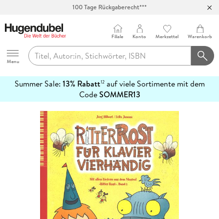
100 Tage Rückgaberecht***
Abholung in über 100 Filialen
Filiale
Konto
Merkzettel
Warenkorb
Hugendubel
Menu
Summer Sale:
13% Rabatt
auf viele Sortimente mit dem
12
mehr
Code
SOMMER13
erfahren