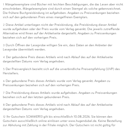
Mängelexemplare sind Bücher mit leichten Beschädigungen, die das Lesen aber nicht
1
einschränken. Mängelexemplare sind durch einen Stempel als solche gekennzeichnet.
Die frühere Buchpreisbindung ist aufgehoben. Angaben zu Preissenkungen beziehen
sich auf den gebundenen Preis eines mangelfreien Exemplars.
Diese Artikel unterliegen nicht der Preisbindung, die Preisbindung dieser Artikel
2
wurde aufgehoben oder der Preis wurde vom Verlag gesenkt. Die jeweils zutreffende
Alternative wird Ihnen auf der Artikelseite dargestellt. Angaben zu Preissenkungen
beziehen sich auf den vorherigen Preis.
Durch Öffnen der Leseprobe willigen Sie ein, dass Daten an den Anbieter der
3
Leseprobe übermittelt werden.
Der gebundene Preis dieses Artikels wird nach Ablauf des auf der Artikelseite
4
dargestellten Datums vom Verlag angehoben.
Der Preisvergleich bezieht sich auf die unverbindliche Preisempfehlung (UVP) des
5
Herstellers.
Der gebundene Preis dieses Artikels wurde vom Verlag gesenkt. Angaben zu
6
Preissenkungen beziehen sich auf den vorherigen Preis.
Die Preisbindung dieses Artikels wurde aufgehoben. Angaben zu Preissenkungen
7
beziehen sich auf den letzten gebundenen Preis.
Der gebundene Preis dieses Artikels wird nach Ablauf des auf der Artikelseite
8
dargestellten Datums vom Verlag angehoben.
Ihr Gutschein SOMMER13 gilt bis einschließlich 10.08.2026. Sie können den
12
Gutschein ausschließlich online einlösen unter www.hugendubel.de. Keine Bestellung
zur Abholung mit Zahlung in der Filiale möglich. Der Gutschein ist nicht gültig für