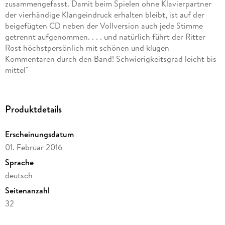
zusammengefasst. Damit beim Spielen ohne Klavierpartner
der vierhändige Klangeindruck erhalten bleibt, ist auf der
beigefügten CD neben der Vollversion auch jede Stimme
getrennt aufgenommen. . . . und natürlich führt der Ritter
Rost höchstpersönlich mit schönen und klugen
Kommentaren durch den Band! Schwierigkeitsgrad leicht bis
mittel"
Inhaltsverzeichnis
Produktdetails
Tief im FabelwesenwaldRitter RostBurgfräulein BöHallo, Herr
ZirkusdirektorMies, der WerwolfKoks, der DracheLied des
Erscheinungsdatum
HutsAngriffslied von BöSchimpflied des DrachenDer Prinz
01. Februar 2016
von Katalanien
Sprache
deutsch
Seitenanzahl
32
Autor/Autorin