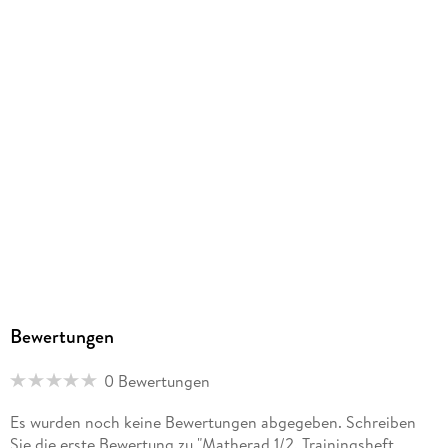
Gewicht
447 g
Größe (L/B/H)
299/212/13 mm
Sonstiges
geheftet
ISBN
9783120110361
Herstelleradresse
Verlag für pädagogische Medien im Ernst Klett Verlag,
Rotebühlstraße 77, 70178 Stuttgart, Deutschland,
produktsicherheit@klett.de
Bewertungen
0 Bewertungen
Es wurden noch keine Bewertungen abgegeben. Schreiben
Sie die erste Bewertung zu "Matherad 1/2. Trainingsheft