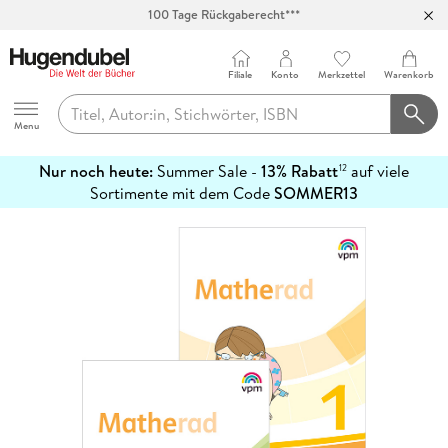
100 Tage Rückgaberecht***
Abholung in über 100 Filialen
Filiale
Konto
Merkzettel
Warenkorb
Hugendubel
Menu
Nur noch heute:
Summer Sale -
13% Rabatt
auf viele
12
mehr
Sortimente mit dem Code
SOMMER13
erfahren