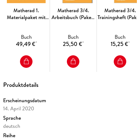
Matherad 1.
Matherad 3/4.
Matherad 3/4.
handlungsorientierte Materialien für einen
Materialpaket mit
Arbeitsbuch (Paket)
Trainingsheft (Pake
abwechslungsreichen Mathematikunterricht
CD-ROM Klasse 1
Klasse 3/4
Klasse 3/4
inkl. CD-ROM mit allen Materialien zum Ausdrucken
Buch
Buch
Buch
enthält arbeitsheftbegleitende Materialien und Materialien
49,49 €
25,50 €
15,25 €
*
*
*
zum weiteren Üben
Produktdetails
Erscheinungsdatum
14. April 2020
Sprache
deutsch
Reihe