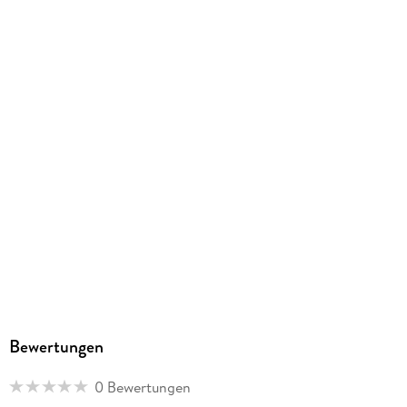
Gewicht
1709 g
Größe (L/B/H)
315/227/55 mm
ISBN
9783120110163
Herstelleradresse
Verlag für pädagogische Medien im Ernst Klett Verlag,
Rotebühlstraße 77, 70178 Stuttgart, Deutschland,
produktsicherheit@klett.de
Bewertungen
0 Bewertungen