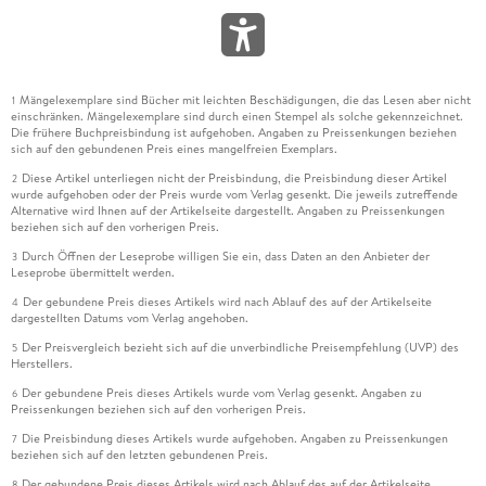
Mängelexemplare sind Bücher mit leichten Beschädigungen, die das Lesen aber nicht
1
einschränken. Mängelexemplare sind durch einen Stempel als solche gekennzeichnet.
Die frühere Buchpreisbindung ist aufgehoben. Angaben zu Preissenkungen beziehen
sich auf den gebundenen Preis eines mangelfreien Exemplars.
Diese Artikel unterliegen nicht der Preisbindung, die Preisbindung dieser Artikel
2
wurde aufgehoben oder der Preis wurde vom Verlag gesenkt. Die jeweils zutreffende
Alternative wird Ihnen auf der Artikelseite dargestellt. Angaben zu Preissenkungen
beziehen sich auf den vorherigen Preis.
Durch Öffnen der Leseprobe willigen Sie ein, dass Daten an den Anbieter der
3
Leseprobe übermittelt werden.
Der gebundene Preis dieses Artikels wird nach Ablauf des auf der Artikelseite
4
dargestellten Datums vom Verlag angehoben.
Der Preisvergleich bezieht sich auf die unverbindliche Preisempfehlung (UVP) des
5
Herstellers.
Der gebundene Preis dieses Artikels wurde vom Verlag gesenkt. Angaben zu
6
Preissenkungen beziehen sich auf den vorherigen Preis.
Die Preisbindung dieses Artikels wurde aufgehoben. Angaben zu Preissenkungen
7
beziehen sich auf den letzten gebundenen Preis.
Der gebundene Preis dieses Artikels wird nach Ablauf des auf der Artikelseite
8