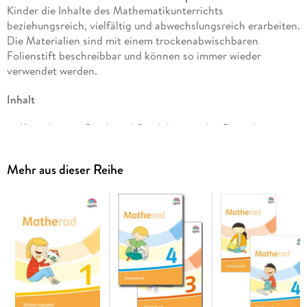
Kinder die Inhalte des Mathematikunterrichts
beziehungsreich, vielfältig und abwechslungsreich erarbeiten.
Die Materialien sind mit einem trockenabwischbaren
Folienstift beschreibbar und können so immer wieder
verwendet werden.
Inhalt
Karteikarten, Spiele und Spielpläne zu den Bereichen
Zählen und Zahlen bis 1000
Mehr aus dieser Reihe
Addition bis 1000
Subtraktion bis 1000
Multiplikation und Division
Begleitheft
CD-ROM mit allen Materialien
Das Besondere