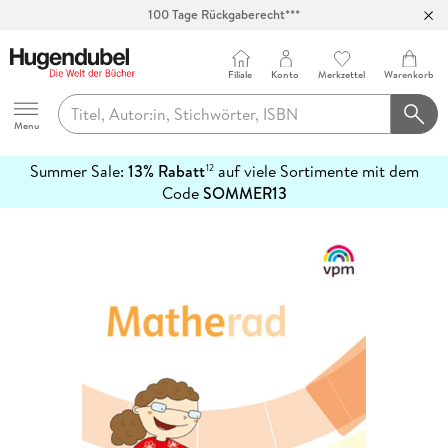
100 Tage Rückgaberecht***
Abholung in über 100 Filialen
Filiale
Konto
Merkzettel
Warenkorb
Hugendubel
Menu
Summer Sale:
13% Rabatt
auf viele Sortimente mit dem
12
mehr
Code
SOMMER13
erfahren