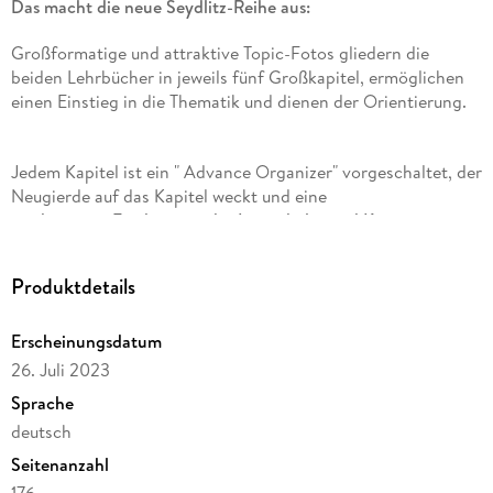
Das macht die neue Seydlitz-Reihe aus:
Großformatige und attraktive Topic-Fotos gliedern die
beiden Lehrbücher in jeweils fünf Großkapitel, ermöglichen
einen Einstieg in die Thematik und dienen der Orientierung.
Jedem Kapitel ist ein " Advance Organizer" vorgeschaltet, der
Neugierde auf das Kapitel weckt und eine
strukturierte Erarbeitung der Lerninhalte und Kompetenzen
unterstützt.
Produktdetails
Aktuelle Themen
z. B. zu den Inhalten Migration und Bevölkerung,
Globalisierung, Klima und Ressourcen wurden integriert,
Erscheinungsdatum
Statistiken, Grafiken und Karten grundlegend überarbeitet.
26. Juli 2023
Sprache
deutsch
Aktuelle Klimadiagramme mit
Klimadaten der neuen Klimanormalperiode
Seitenanzahl
1991 - 2020 sind enthalten.
176