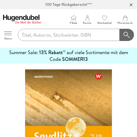
100 Tage Rückgaberecht***
Abholung in über 100 Filialen
Filiale
Konto
Merkzettel
Warenkorb
Hugendubel
Menu
Summer Sale:
13% Rabatt
auf viele Sortimente mit dem
12
mehr
Code
SOMMER13
erfahren