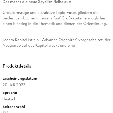
Das macht die neue Seydlitz-Reihe aus:
Großformatige und attraktive Topic-Fotos gliedern die
beiden Lehrbücher in jeweils fünf Großkapitel, ermöglichen
einen Einstieg in die Thematik und dienen der Orientierung.
Jedem Kapitel ist ein " Advance Organizer" vorgeschaltet, der
Neugierde auf das Kapitel weckt und eine
strukturierte Erarbeitung der Lerninhalte und Kompetenzen
unterstützt.
Produktdetails
Aktuelle Themen
z. B. zu den Inhalten Migration und Bevölkerung,
Globalisierung, Klima und Ressourcen wurden integriert,
Erscheinungsdatum
Statistiken, Grafiken und Karten grundlegend überarbeitet.
20. Juli 2023
Sprache
deutsch
Aktuelle Klimadiagramme mit
Klimadaten der neuen Klimanormalperiode
Seitenanzahl
1991 - 2020 sind enthalten.