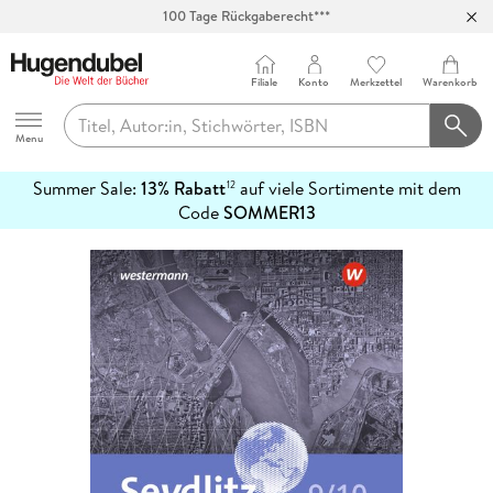
100 Tage Rückgaberecht***
Abholung in über 100 Filialen
Filiale
Konto
Merkzettel
Warenkorb
Hugendubel
Menu
Summer Sale:
13% Rabatt
auf viele Sortimente mit dem
12
mehr
Code
SOMMER13
erfahren