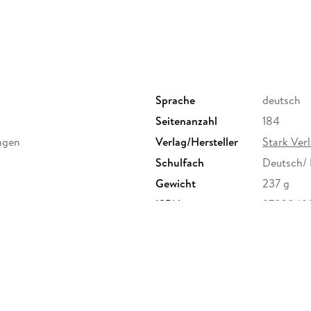
Aufgabenarten
so kann Sie nichts mehr überraschen.
Über die
Plattform MySTARK
Sprache
deutsch
haben Sie exklusiv Zugriff auf folgende Inhalte
Seitenanzahl
184
ngen
Verlag/Hersteller
Stark Ve
aktuelle
Original-Prüfungsaufgaben 2026
Schulfach
Deutsch/
mit komplett ausformulierten Lösungsvorsch
Gewicht
237 g
interaktives Grundlagentraining
ISBN
9783849
zur Analyse von literarischen und pragmati
-Keller-Straße 3c, 81669
Wissens.
.de
Veranschaulichung der Textanalyse anhand
Erklärvideos
so werden zentrale Methoden leicht verstän