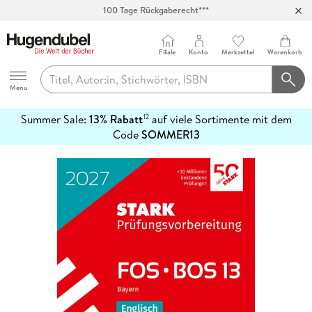
100 Tage Rückgaberecht***
Abholung in über 100 Filialen
Filiale
Konto
Merkzettel
Warenkorb
Hugendubel
Menu
Summer Sale:
13% Rabatt
auf viele Sortimente mit dem
12
mehr
Code
SOMMER13
erfahren