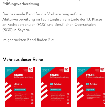
Prüfungsvorbereitung
Der passende Band für die Vorbereitung auf die
Abiturvorbereitung
im Fach Englisch am Ende der
13. Klasse
an Fachoberschulen (FOS) und Beruflichen Oberschulen
(BOS) in Bayern.
Im gedruckten Band finden Sie:
Übungsaufgaben
zum Trainieren wichtiger
Aufgabenformen (u. a.
Material-based Writing
, mündliche
Mehr aus dieser Reihe
Gruppenprüfung)
Original-Abituraufgaben
2021 bis 2025
ideal für Übung
und Simulation des Englischabiturs
Ausformulierte
Lösungen
mit Tipps zur Bearbeitung zur
Orientierung und Selbstkontrolle
Hinweise zum Ablauf der Prüfung
zur Vorbereitung auf die
Prüfungssituation