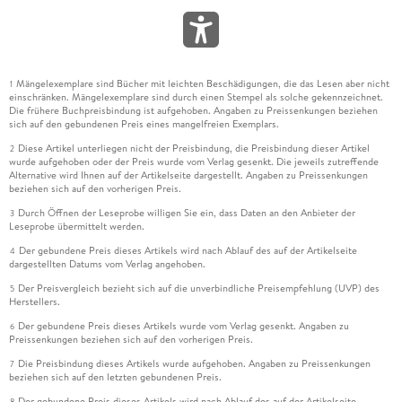
Mängelexemplare sind Bücher mit leichten Beschädigungen, die das Lesen aber nicht
1
einschränken. Mängelexemplare sind durch einen Stempel als solche gekennzeichnet.
Die frühere Buchpreisbindung ist aufgehoben. Angaben zu Preissenkungen beziehen
sich auf den gebundenen Preis eines mangelfreien Exemplars.
Diese Artikel unterliegen nicht der Preisbindung, die Preisbindung dieser Artikel
2
wurde aufgehoben oder der Preis wurde vom Verlag gesenkt. Die jeweils zutreffende
Alternative wird Ihnen auf der Artikelseite dargestellt. Angaben zu Preissenkungen
beziehen sich auf den vorherigen Preis.
Durch Öffnen der Leseprobe willigen Sie ein, dass Daten an den Anbieter der
3
Leseprobe übermittelt werden.
Der gebundene Preis dieses Artikels wird nach Ablauf des auf der Artikelseite
4
dargestellten Datums vom Verlag angehoben.
Der Preisvergleich bezieht sich auf die unverbindliche Preisempfehlung (UVP) des
5
Herstellers.
Der gebundene Preis dieses Artikels wurde vom Verlag gesenkt. Angaben zu
6
Preissenkungen beziehen sich auf den vorherigen Preis.
Die Preisbindung dieses Artikels wurde aufgehoben. Angaben zu Preissenkungen
7
beziehen sich auf den letzten gebundenen Preis.
Der gebundene Preis dieses Artikels wird nach Ablauf des auf der Artikelseite
8