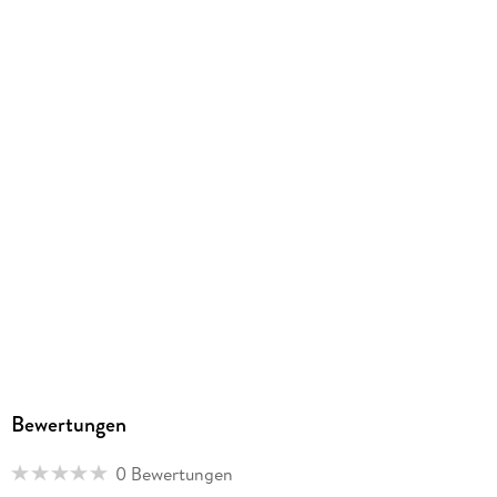
215/145/20 mm
ISBN
9783849067359
Herstelleradresse
STARK Verlag GmbH, Claudius-Keller-Straße 3c, 81669
München, info@stark-verlag.de
Bewertungen
0 Bewertungen