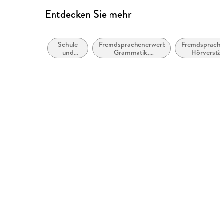
Entdecken Sie mehr
Schule
Fremdsprachenerwerb:
Fremdsprach
und
Grammatik,
Hörverst
Lernen:
Wortschatz,
Moderne
Aussprache
(Nicht-
Mutter-
oder
Zweit-)
Sprachen