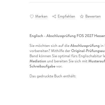
Merken
Empfehlen
Bewerten
Englisch - Abschlussprüfung FOS 2027 Hessen
Sie möchten sich auf die
Abschlussprüfung
in
vorbereiten? Mithilfe der
Original-Prüfungsa
Band
können Sie optimal fürs Englischabitur 
Mediation
und bereiten Sie sich mit
Musterau
Schreibaufgabe
vor.
Das gedruckte Buch enthält:
Original-Abschlussaufgaben 2021 bis 2025
Übungsaufgaben
zur ergänzenden Vorberei
schülergerechte
Lösungen
mit Tipps zur Be