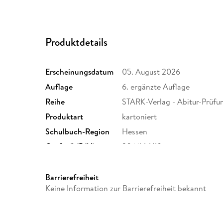
Produktdetails
Erscheinungsdatum
05. August 2026
Auflage
6. ergänzte Auflage
Reihe
STARK-Verlag - Abitur-Prüfu
Produktart
kartoniert
Schulbuch-Region
Hessen
Größe (L/B/H)
206/144/10 mm
Herstelleradresse
STARK Verlag GmbH, Claudius
München, info@stark-verlag
Barrierefreiheit
Keine Information zur Barrierefreiheit bekannt