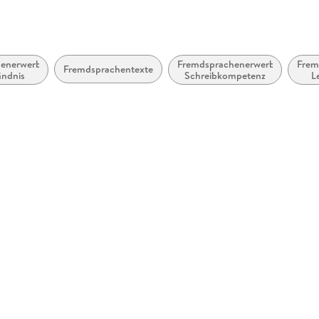
enerwerb:
Fremdsprachenerwerb:
Frem
Fremdsprachentexte
ändnis
Schreibkompetenz
L