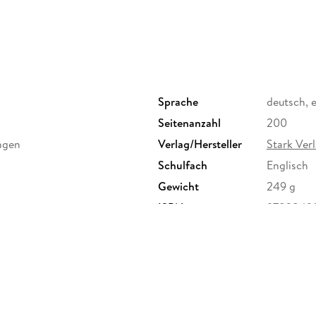
Sprache
deutsch, 
Seitenanzahl
200
ngen
Verlag/Hersteller
Stark Ve
Schulfach
Englisch
Gewicht
249 g
ISBN
9783849
-Keller-Straße 3c, 81669
.de