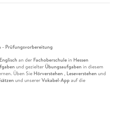
 - Prüfungsvorbereitung
Englisch
an der
Fachoberschule
in
Hessen
ufgaben
und gezielter
Übungsaufgaben
in diesem
lernen. Üben Sie
Hörverstehen
,
Leseverstehen
und
fsätzen
und unserer
Vokabel-App
auf die
ideal für Übung und Simulation
tung auf die Prüfung
arbeitung zur Orientierung und Selbstkontrolle