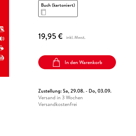
Fremdsprachige Bücher
n Lernhilfen
 Jugendbücher
eiber
Hörbuch Downloads im Bundle
Buch (kartoniert)
cher
 Vergleich
 Puzzlezubehör
Lernen
New Adult
STABILO
Taschenbücher
hilfen
hriller
 Backen
er
lender
Ratgeber
op
hriller
Romance
19,95 €
Sachbücher
inkl. Mwst.
precher:innen
Science Fiction
Fremdsprachige Bücher
In den Warenkorb
Zustellung:
Sa, 29.08. - Do, 03.09.
Versand in 3 Wochen
Versandkostenfrei