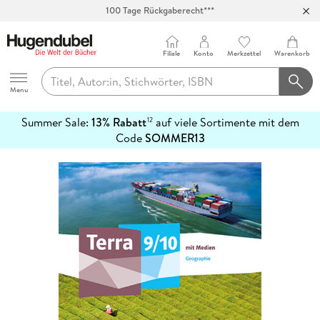
100 Tage Rückgaberecht***
Abholung in über 100 Filialen
Filiale
Konto
Merkzettel
Warenkorb
Hugendubel
Menu
Summer Sale:
13% Rabatt
auf viele Sortimente mit dem
12
mehr
Code
SOMMER13
erfahren