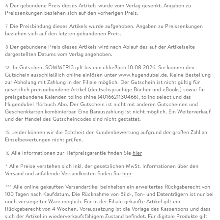
Der gebundene Preis dieses Artikels wurde vom Verlag gesenkt. Angaben zu
6
Preissenkungen beziehen sich auf den vorherigen Preis.
Die Preisbindung dieses Artikels wurde aufgehoben. Angaben zu Preissenkungen
7
beziehen sich auf den letzten gebundenen Preis.
Der gebundene Preis dieses Artikels wird nach Ablauf des auf der Artikelseite
8
dargestellten Datums vom Verlag angehoben.
Ihr Gutschein SOMMER13 gilt bis einschließlich 10.08.2026. Sie können den
12
Gutschein ausschließlich online einlösen unter www.hugendubel.de. Keine Bestellung
zur Abholung mit Zahlung in der Filiale möglich. Der Gutschein ist nicht gültig für
gesetzlich preisgebundene Artikel (deutschsprachige Bücher und eBooks) sowie für
preisgebundene Kalender, tolino shine (4016621130466), tolino select und das
Hugendubel Hörbuch Abo. Der Gutschein ist nicht mit anderen Gutscheinen und
Geschenkkarten kombinierbar. Eine Barauszahlung ist nicht möglich. Ein Weiterverkauf
und der Handel des Gutscheincodes sind nicht gestattet.
Leider können wir die Echtheit der Kundenbewertung aufgrund der großen Zahl an
15
Einzelbewertungen nicht prüfen.
Alle Informationen zur Tiefpreisgarantie finden Sie
hier
16
Alle Preise verstehen sich inkl. der gesetzlichen MwSt. Informationen über den
*
Versand und anfallende Versandkosten finden Sie
hier
Alle online gekauften Versandartikel beinhalten ein erweitertes Rückgaberecht von
***
100 Tagen nach Kaufdatum. Die Rücknahme von Bild-, Ton- und Datenträgern ist nur bei
noch versiegelter Ware möglich. Für in der Filiale gekaufte Artikel gilt ein
Rückgaberecht von 4 Wochen. Voraussetzung ist die Vorlage des Kassenbons und dass
sich der Artikel in wiederverkaufsfähigem Zustand befindet. Für digitale Produkte gilt