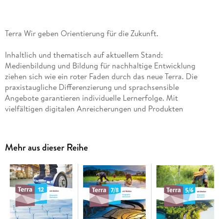
Terra Wir geben Orientierung für die Zukunft.
Inhaltlich und thematisch auf aktuellem Stand:
Medienbildung und Bildung für nachhaltige Entwicklung
ziehen sich wie ein roter Faden durch das neue Terra. Die
praxistaugliche Differenzierung und sprachsensible
Angebote garantieren individuelle Lernerfolge. Mit
vielfältigen digitalen Anreicherungen und Produkten
begeistern Sie Ihre Lernenden.
Bildung für nachhaltige Entwicklung als roter Faden
Mehr aus dieser Reihe
Das Thema nachhaltige Entwicklung wird in Terra
großgeschrieben. Dabei werden die Lernenden in ihrer
Lebenswelt abgeholt.
Leicht umsetzbare Differenzierung
Mit Terra können Sie ganz einfach auf die unterschiedlichen
Lernvoraussetzungen der Schülerinnen und Schüler