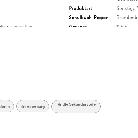
Produktart
Sonstige
Schulbuch-Region
Brandenbu
ule, Gymnasium,
Gewicht
159 g
se 5/6 an Grundschulen in
undarschule (alle kombinierten
 Schulformübergreifend
ISBN
97831210
tebühlstraße 77, 70178
uktsicherheit@klett.de
für die Sekundarstufe
Berlin
Brandenburg
I