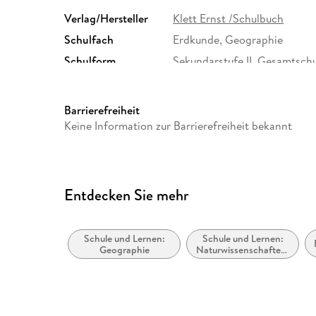
Verlag/Hersteller
Klett Ernst /Schulbuch
Schulfach
Erdkunde, Geographie
Schulform
Sekundarstufe II, Gesamtsch
Orientierungsstufe bzw. Klas
Berlin und Brandenburg, Sek
Haupt- und Realschularten),
Barrierefreiheit
Keine Information zur Barrierefreiheit bekannt
Größe (L/B/H)
297/210/7 mm
Herstelleradresse
Ernst Klett Verlag GmbH, Ro
Stuttgart, Deutschland, prod
Entdecken Sie mehr
Schule und Lernen:
Schule und Lernen:
Geographie
Naturwissenschaften,
allgemein