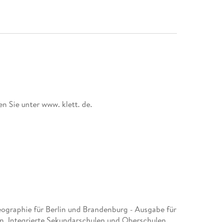
n Sie unter www. klett. de.
graphie für Berlin und Brandenburg - Ausgabe für
, Integrierte Sekundarschulen und Oberschulen