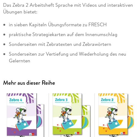
Das Zebra 2 Arbeitsheft Sprache mit Videos und interaktiven
Übungen bietet:
in sieben Kapiteln Übungsformate zu FRESCH
praktische Strategiekarten auf dem Innenumschlag
Sonderseiten mit Zebratexten und Zebrawörtern
Sonderseiten zur Vertiefung und Wiederholung des neu
Gelernten
viele anschauliche Beispiele für die Kinder
einen Lernplaner mit Verweisen zu Testbögen
Mehr aus dieser Reihe
Zusätzliche digitale Medien online:
insgesamt 145 interaktive Übungen zu allen Kapiteln des
Arbeitsheftes
9 kindgerechte Erklärfilme zu den FRESCH-Strategien