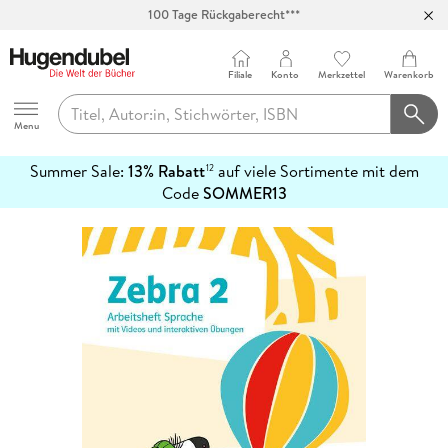
100 Tage Rückgaberecht***
Abholung in über 100 Filialen
Filiale
Konto
Merkzettel
Warenkorb
Hugendubel
Menu
Summer Sale:
13% Rabatt
auf viele Sortimente mit dem
12
mehr
Code
SOMMER13
erfahren