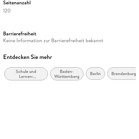
Seitenanzahl
120
Reihe
Zebra. Allgemeine Ausgabe ab 2018
Barrierefreiheit
Verlag/Hersteller
Keine Information zur Barrierefreiheit bekannt
Klett Ernst /Schulbuch
Produktart
Entdecken Sie mehr
Sonstige Medienformate
Schule und
Baden-
Schulfach
Berlin
Brandenburg
Lernen:
Württemberg
Deutsch/ Kommunikation
Erstsprache: Lese-
und
Schulbuch-Region
Schreibkompetenz
Brandenburg, Berlin, Baden-Württemberg, Bremen, Hessen,
Hamburg, Mecklenburg-Vorpommern, Niedersachsen,
Nordrhein-Westfalen, Rheinland-Pfalz, Schleswig-Holstein,
Saarland, Sachsen, Sachsen-Anhalt, Thüringen
Schulform
Grundschule, Orientierungsstufe bzw. Klasse 5/6 an