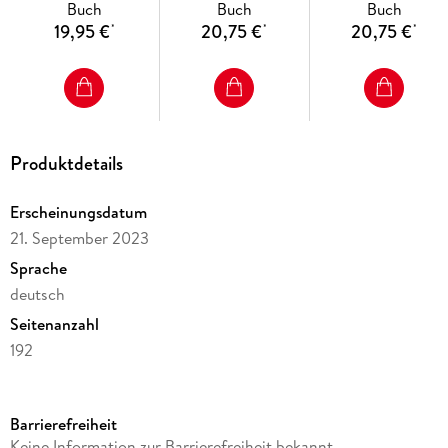
Buch
Buch
Buch
Sprache Klasse 4
Sprache Klasse 3
19,95 €
20,75 €
20,75 €
*
*
*
Produktdetails
Erscheinungsdatum
21. September 2023
Sprache
deutsch
Seitenanzahl
192
Reihe
Zebra. Allgemeine Ausgabe ab 2018
Barrierefreiheit
Verlag/Hersteller
Keine Information zur Barrierefreiheit bekannt