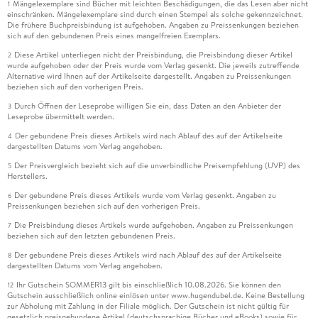
Mängelexemplare sind Bücher mit leichten Beschädigungen, die das Lesen aber nicht
1
einschränken. Mängelexemplare sind durch einen Stempel als solche gekennzeichnet.
Die frühere Buchpreisbindung ist aufgehoben. Angaben zu Preissenkungen beziehen
sich auf den gebundenen Preis eines mangelfreien Exemplars.
Diese Artikel unterliegen nicht der Preisbindung, die Preisbindung dieser Artikel
2
wurde aufgehoben oder der Preis wurde vom Verlag gesenkt. Die jeweils zutreffende
Alternative wird Ihnen auf der Artikelseite dargestellt. Angaben zu Preissenkungen
beziehen sich auf den vorherigen Preis.
Durch Öffnen der Leseprobe willigen Sie ein, dass Daten an den Anbieter der
3
Leseprobe übermittelt werden.
Der gebundene Preis dieses Artikels wird nach Ablauf des auf der Artikelseite
4
dargestellten Datums vom Verlag angehoben.
Der Preisvergleich bezieht sich auf die unverbindliche Preisempfehlung (UVP) des
5
Herstellers.
Der gebundene Preis dieses Artikels wurde vom Verlag gesenkt. Angaben zu
6
Preissenkungen beziehen sich auf den vorherigen Preis.
Die Preisbindung dieses Artikels wurde aufgehoben. Angaben zu Preissenkungen
7
beziehen sich auf den letzten gebundenen Preis.
Der gebundene Preis dieses Artikels wird nach Ablauf des auf der Artikelseite
8
dargestellten Datums vom Verlag angehoben.
Ihr Gutschein SOMMER13 gilt bis einschließlich 10.08.2026. Sie können den
12
Gutschein ausschließlich online einlösen unter www.hugendubel.de. Keine Bestellung
zur Abholung mit Zahlung in der Filiale möglich. Der Gutschein ist nicht gültig für
gesetzlich preisgebundene Artikel (deutschsprachige Bücher und eBooks) sowie für