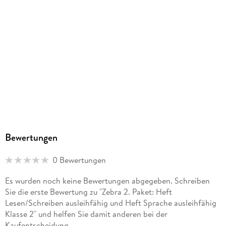
Größe (L/B/H)
294/210/17 mm
ISBN
9783122710774
Herstelleradresse
Ernst Klett Verlag GmbH, Rotebühlstraße 77, 70178
Stuttgart, Deutschland, produktsicherheit@klett.de
Bewertungen
0 Bewertungen
Es wurden noch keine Bewertungen abgegeben. Schreiben
Sie die erste Bewertung zu "Zebra 2. Paket: Heft
Lesen/Schreiben ausleihfähig und Heft Sprache ausleihfähig
Klasse 2" und helfen Sie damit anderen bei der
Kaufentscheidung.