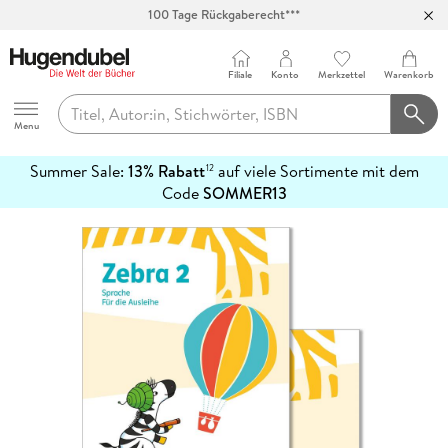
100 Tage Rückgaberecht***
Abholung in über 100 Filialen
Filiale
Konto
Merkzettel
Warenkorb
Hugendubel
Menu
Summer Sale:
13% Rabatt
auf viele Sortimente mit dem
12
mehr
Code
SOMMER13
erfahren