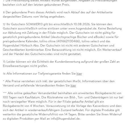
Die Preisbindung dieses Artikels wurde aufgehoben. Angaben zu Preissenkungen
7
beziehen sich auf den letzten gebundenen Preis.
Der gebundene Preis dieses Artikels wird nach Ablauf des auf der Artikelseite
8
dargestellten Datums vom Verlag angehoben.
Ihr Gutschein SOMMER13 gilt bis einschließlich 10.08.2026. Sie können den
12
Gutschein ausschließlich online einlösen unter www.hugendubel.de. Keine Bestellung
zur Abholung mit Zahlung in der Filiale möglich. Der Gutschein ist nicht gültig für
gesetzlich preisgebundene Artikel (deutschsprachige Bücher und eBooks) sowie für
preisgebundene Kalender, tolino shine (4016621130466), tolino select und das
Hugendubel Hörbuch Abo. Der Gutschein ist nicht mit anderen Gutscheinen und
Geschenkkarten kombinierbar. Eine Barauszahlung ist nicht möglich. Ein Weiterverkauf
und der Handel des Gutscheincodes sind nicht gestattet.
Leider können wir die Echtheit der Kundenbewertung aufgrund der großen Zahl an
15
Einzelbewertungen nicht prüfen.
Alle Informationen zur Tiefpreisgarantie finden Sie
hier
16
Alle Preise verstehen sich inkl. der gesetzlichen MwSt. Informationen über den
*
Versand und anfallende Versandkosten finden Sie
hier
Alle online gekauften Versandartikel beinhalten ein erweitertes Rückgaberecht von
***
100 Tagen nach Kaufdatum. Die Rücknahme von Bild-, Ton- und Datenträgern ist nur bei
noch versiegelter Ware möglich. Für in der Filiale gekaufte Artikel gilt ein
Rückgaberecht von 4 Wochen. Voraussetzung ist die Vorlage des Kassenbons und dass
sich der Artikel in wiederverkaufsfähigem Zustand befindet. Für digitale Produkte gilt
weiterhin die gesetzliche Widerrufsfrist von 14 Tagen. Bitte senden Sie Ihren Widerruf
zu digitalen Produkten per Mail an info@hugendubel.de.