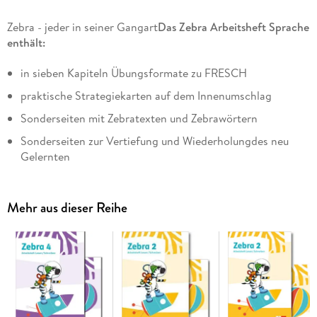
Zebra - jeder in seiner Gangart
Das Zebra Arbeitsheft Sprache
enthält:
in sieben Kapiteln Übungsformate zu FRESCH
praktische Strategiekarten auf dem Innenumschlag
Sonderseiten mit Zebratexten und Zebrawörtern
Sonderseiten zur Vertiefung und Wiederholungdes neu
Gelernten
viele anschauliche Beispiele für die Kinder
einen Lernplaner mit Verweisen zu Testbögen
Mehr aus dieser Reihe
Zusätzlich gibt es kindgemäße Erklärfilme zu den FRESCH-
Strategien.
Das Zebra Arbeitsheft Lesen/Schreiben 3 bietet:
Übungen zum genauen und sinnerfassenden Lesensowie