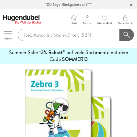
100 Tage Rückgaberecht***
Abholung in über 100 Filialen
Filiale
Konto
Merkzettel
Warenkorb
Hugendubel
Menu
Summer Sale:
13% Rabatt
auf viele Sortimente mit dem
12
mehr
Code
SOMMER13
erfahren