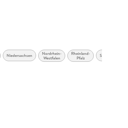
09761
Nordrhein-
Rheinland-
Niedersachsen
Saarland
S
Westfalen
Pfalz