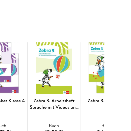
aket Klasse 4
Zebra 3. Arbeitsheft
Zebra 3. 2Tl. Paket
Sprache mit Videos und
interaktiven Übungen
Klasse 3
uch
Buch
Buch
*
*
*