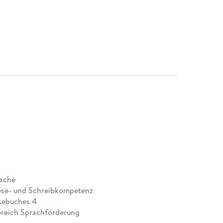
rache
Lese- und Schreibkompetenz
esebuches 4
reich Sprachförderung