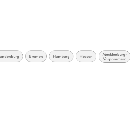
Brandenburg, Sekundarschule
d Realschularten),
ISBN
97831227
tebühlstraße 77, 70178
uktsicherheit@klett.de
Mecklenburg-
randenburg
Bremen
Hamburg
Hessen
Vorpommern