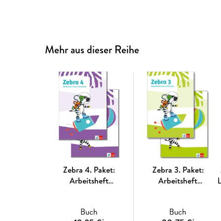
Mehr aus dieser Reihe
Zebra 4. Paket:
Zebra 3. Paket:
Arbeitsheft
Arbeitsheft
Lesen/Schreiben und
Lesen/Schreiben und
Arbeitsheft Sprache
Arbeitsheft Sprache
Buch
Buch
Klasse 4
Klasse 3
*
*