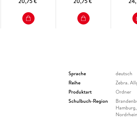
20,75 €
20,75 €
24,
Sprache
deutsch
Reihe
Zebra. Al
Produktart
Ordner
Schulbuch-Region
Brandenbu
Hamburg,
Nordrhein
Saarland,
ufe bzw. Klasse 5/6 an
Gewicht
439 g