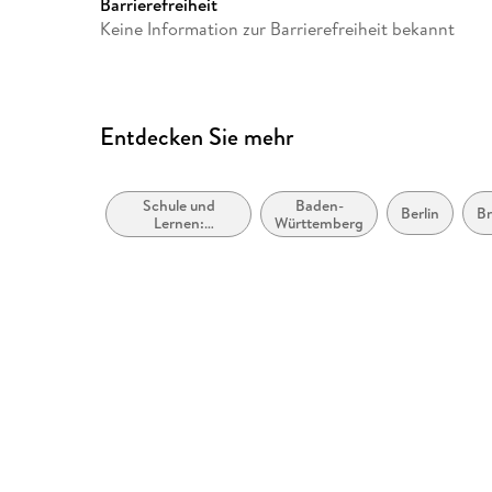
Grundschulen in Berlin und 
Barrierefreiheit
(alle kombinierten Haupt- un
Keine Information zur Barrierefreiheit bekannt
Schulformübergreifend
Größe (L/B/H)
297/210/12 mm
Herstelleradresse
Ernst Klett Verlag GmbH, Ro
Entdecken Sie mehr
Stuttgart, Deutschland, prod
Schule und
Baden-
Berlin
B
Lernen:
Württemberg
Erstspracherwerb