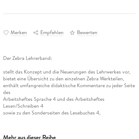
Merken
Empfehlen
Bewerten
Der Zebra Lehrerband:
stellt das Konzept und die Neuerungen des Lehrwerkes vor,
bietet eine Übersicht zu den einzelnen Zebra Werkteilen,
enthält umfangreiche didaktische Kommentare zu jeder Seite
des
Arbeitsheftes Sprache 4 und des Arbeitsheftes
Lesen/Schreiben 4
sowie zu den Sonderseiten des Lesebuches 4,
gibt Anregungen zur Ausbildung von Medienkompetenz in
der Grundschule,
zeigt die Verknüpfung der Werkteile auf.
Mehr aus dieser Reihe