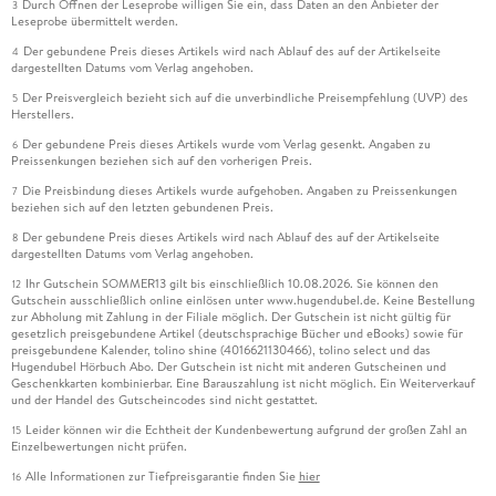
Durch Öffnen der Leseprobe willigen Sie ein, dass Daten an den Anbieter der
3
Leseprobe übermittelt werden.
Der gebundene Preis dieses Artikels wird nach Ablauf des auf der Artikelseite
4
dargestellten Datums vom Verlag angehoben.
Der Preisvergleich bezieht sich auf die unverbindliche Preisempfehlung (UVP) des
5
Herstellers.
Der gebundene Preis dieses Artikels wurde vom Verlag gesenkt. Angaben zu
6
Preissenkungen beziehen sich auf den vorherigen Preis.
Die Preisbindung dieses Artikels wurde aufgehoben. Angaben zu Preissenkungen
7
beziehen sich auf den letzten gebundenen Preis.
Der gebundene Preis dieses Artikels wird nach Ablauf des auf der Artikelseite
8
dargestellten Datums vom Verlag angehoben.
Ihr Gutschein SOMMER13 gilt bis einschließlich 10.08.2026. Sie können den
12
Gutschein ausschließlich online einlösen unter www.hugendubel.de. Keine Bestellung
zur Abholung mit Zahlung in der Filiale möglich. Der Gutschein ist nicht gültig für
gesetzlich preisgebundene Artikel (deutschsprachige Bücher und eBooks) sowie für
preisgebundene Kalender, tolino shine (4016621130466), tolino select und das
Hugendubel Hörbuch Abo. Der Gutschein ist nicht mit anderen Gutscheinen und
Geschenkkarten kombinierbar. Eine Barauszahlung ist nicht möglich. Ein Weiterverkauf
und der Handel des Gutscheincodes sind nicht gestattet.
Leider können wir die Echtheit der Kundenbewertung aufgrund der großen Zahl an
15
Einzelbewertungen nicht prüfen.
Alle Informationen zur Tiefpreisgarantie finden Sie
hier
16