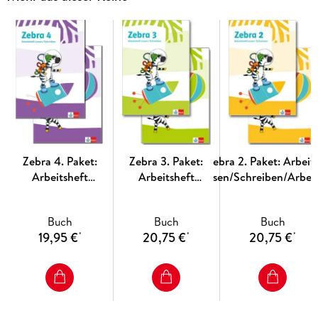
Der Zebra Materialband enthält
131 Kopiervorlagen mit
weiterführendem Material für den Bereich Sprache
Aufgaben zur differenzierten Förderung der Lese- und
Schreibkompetenz
Lesetexten zu den Kapitelauftaktseiten des Lesebuches 4
didaktisch-methodische Ausführungen zum Bereich
Zebra 4. Paket:
Zebra 3. Paket:
Zebra 2. Paket: Arbeit
Sprachförderung
Arbeitsheft
Arbeitsheft
Lesen/Schreiben/Arbeit
Lesen/Schreiben
Lesen/Schreiben
Sprache
und Arbeitsheft
und Arbeitsheft
Buch
Buch
Buch
Sprache Klasse 4
Sprache Klasse 3
19,95 €
20,75 €
20,75 €
*
*
*
Zebra jeder in seiner Gangart.