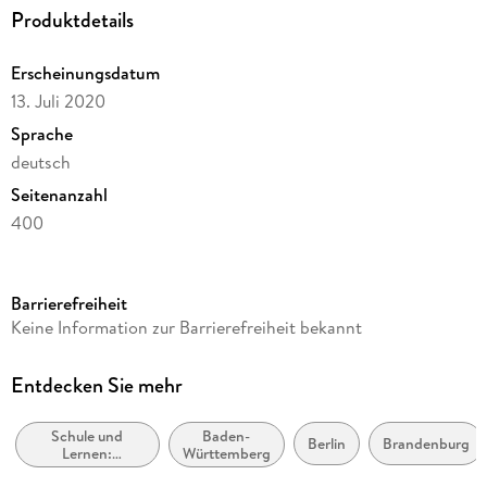
Produktdetails
Erscheinungsdatum
13. Juli 2020
Sprache
deutsch
Seitenanzahl
400
Reihe
Zebra. Allgemeine Ausgabe ab 2018
Barrierefreiheit
Verlag/Hersteller
Keine Information zur Barrierefreiheit bekannt
Klett Ernst /Schulbuch
Produktart
Entdecken Sie mehr
kartoniert
Schule und
Baden-
Schulfach
Berlin
Brandenburg
Lernen:
Württemberg
Deutsch/ Kommunikation
Erstspracherwerb