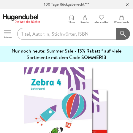
100 Tage Rückgaberecht***
Abholung in über 100 Filialen
Filiale
Konto
Merkzettel
Warenkorb
Hugendubel
Menu
Nur noch heute:
Summer Sale -
13% Rabatt
auf viele
12
mehr
Sortimente mit dem Code
SOMMER13
erfahren