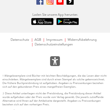
Laden Sie unsere App herunter.
Datenschutz
AGB
Impressum
Widerrufsbelehrung
Datenschutzeinstellungen
Mängelexemplare sind Bücher mit leichten Beschädigungen, die das Lesen aber nicht
1
einschränken. Mängelexemplare sind durch einen Stempel als solche gekennzeichnet.
Die frühere Buchpreisbindung ist aufgehoben. Angaben zu Preissenkungen beziehen
sich auf den gebundenen Preis eines mangelfreien Exemplars.
Diese Artikel unterliegen nicht der Preisbindung, die Preisbindung dieser Artikel
2
wurde aufgehoben oder der Preis wurde vom Verlag gesenkt. Die jeweils zutreffende
Alternative wird Ihnen auf der Artikelseite dargestellt. Angaben zu Preissenkungen
beziehen sich auf den vorherigen Preis.